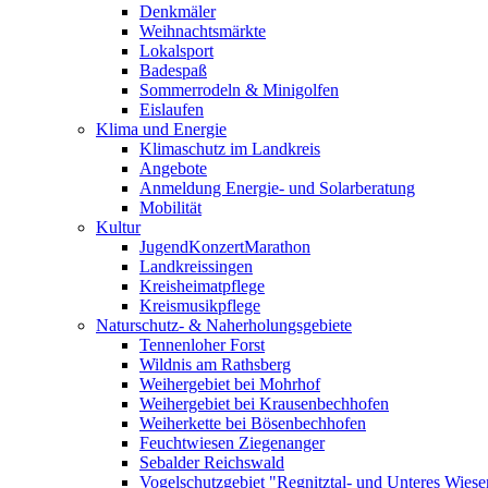
Denkmäler
Weihnachtsmärkte
Lokalsport
Badespaß
Sommerrodeln & Minigolfen
Eislaufen
Klima und Energie
Klimaschutz im Landkreis
Angebote
Anmeldung Energie- und Solarberatung
Mobilität
Kultur
JugendKonzertMarathon
Landkreissingen
Kreisheimatpflege
Kreismusikpflege
Naturschutz- & Naherholungsgebiete
Tennenloher Forst
Wildnis am Rathsberg
Weihergebiet bei Mohrhof
Weihergebiet bei Krausenbechhofen
Weiherkette bei Bösenbechhofen
Feuchtwiesen Ziegenanger
Sebalder Reichswald
Vogelschutzgebiet "Regnitztal- und Unteres Wiesen