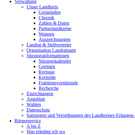
Verwaltung
Unser Landkreis
Gemeinden
Chronik
Zahlen & Daten
Partnerlandkreise
Wappen
Auszeichnungen
Landrat & Stellvertreter
Organisation Landratsamt
Sitzungsinformationen
Sitzungskalender
Gremien
Kreistag
Kreisräte
Fraktionsvorsitzende
Recherche
Einrichtungen
Amtsblatt
Wahlen
Datenschutz
Satzungen und Verordnungen des Landkreises Erlangen
Bürgerservice
A bis Z
Was erledige ich wo