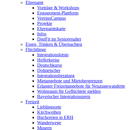
Ehrenamt
Vorträge & Workshops
Engagement-Plattform
VereinsCampus
Projekte
Ehrenamtskarte
Infos
DigiFit im Seniorenalter
Essen, Trinken & Übernachten
Flüchtlinge
Integrationslotsin
Helferkreise
Deutschkurse
Dolmetscher
Integrationsberatung
Mietangebote und Mietobergrenzen
Erlanger Freizeitangebote für Neuzugewanderte
Wohnraum für Geflüchtete melden
Bayerischer Integrationspreis
Freizeit
Lieblingsorte
Kirchweihen
Büchereien in ERH
Wanderwege
Museen