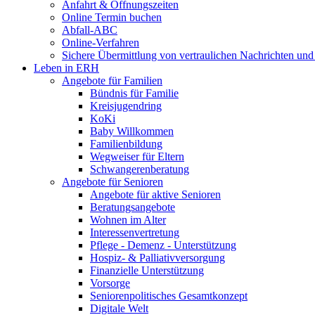
Anfahrt & Öffnungszeiten
Online Termin buchen
Abfall-ABC
Online-Verfahren
Sichere Übermittlung von vertraulichen Nachrichten und
Leben in ERH
Angebote für Familien
Bündnis für Familie
Kreisjugendring
KoKi
Baby Willkommen
Familienbildung
Wegweiser für Eltern
Schwangerenberatung
Angebote für Senioren
Angebote für aktive Senioren
Beratungsangebote
Wohnen im Alter
Interessenvertretung
Pflege - Demenz - Unterstützung
Hospiz- & Palliativversorgung
Finanzielle Unterstützung
Vorsorge
Seniorenpolitisches Gesamtkonzept
Digitale Welt