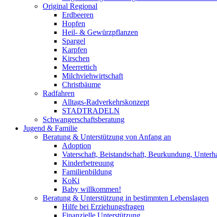
Original Regional
Erdbeeren
Hopfen
Heil- & Gewürzpflanzen
Spargel
Karpfen
Kirschen
Meerrettich
Milchviehwirtschaft
Christbäume
Radfahren
Alltags-Radverkehrskonzept
STADTRADELN
Schwangerschaftsberatung
Jugend & Familie
Beratung & Unterstützung von Anfang an
Adoption
Vaterschaft, Beistandschaft, Beurkundung, Unterha
Kinderbetreuung
Familienbildung
KoKi
Baby willkommen!
Beratung & Unterstützung in bestimmten Lebenslagen
Hilfe bei Erziehungsfragen
Finanzielle Unterstützung