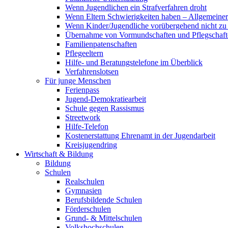
Wenn Jugendlichen ein Strafverfahren droht
Wenn Eltern Schwierigkeiten haben – Allgemeiner 
Wenn Kinder/Jugendliche vorübergehend nicht z
Übernahme von Vormundschaften und Pflegschaft
Familienpatenschaften
Pflegeeltern
Hilfe- und Beratungstelefone im Überblick
Verfahrenslotsen
Für junge Menschen
Ferienpass
Jugend-Demokratiearbeit
Schule gegen Rassismus
Streetwork
Hilfe-Telefon
Kostenerstattung Ehrenamt in der Jugendarbeit
Kreisjugendring
Wirtschaft & Bildung
Bildung
Schulen
Realschulen
Gymnasien
Berufsbildende Schulen
Förderschulen
Grund- & Mittelschulen
Volkshochschulen