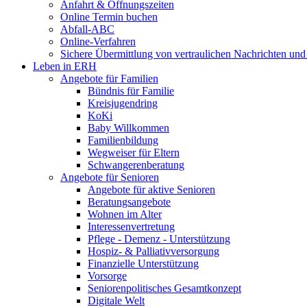
Anfahrt & Öffnungszeiten
Online Termin buchen
Abfall-ABC
Online-Verfahren
Sichere Übermittlung von vertraulichen Nachrichten und
Leben in ERH
Angebote für Familien
Bündnis für Familie
Kreisjugendring
KoKi
Baby Willkommen
Familienbildung
Wegweiser für Eltern
Schwangerenberatung
Angebote für Senioren
Angebote für aktive Senioren
Beratungsangebote
Wohnen im Alter
Interessenvertretung
Pflege - Demenz - Unterstützung
Hospiz- & Palliativversorgung
Finanzielle Unterstützung
Vorsorge
Seniorenpolitisches Gesamtkonzept
Digitale Welt