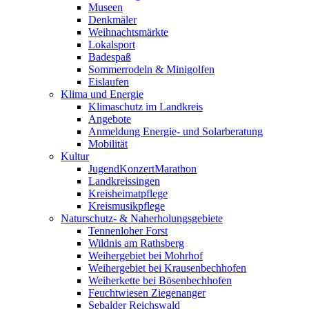
Museen
Denkmäler
Weihnachtsmärkte
Lokalsport
Badespaß
Sommerrodeln & Minigolfen
Eislaufen
Klima und Energie
Klimaschutz im Landkreis
Angebote
Anmeldung Energie- und Solarberatung
Mobilität
Kultur
JugendKonzertMarathon
Landkreissingen
Kreisheimatpflege
Kreismusikpflege
Naturschutz- & Naherholungsgebiete
Tennenloher Forst
Wildnis am Rathsberg
Weihergebiet bei Mohrhof
Weihergebiet bei Krausenbechhofen
Weiherkette bei Bösenbechhofen
Feuchtwiesen Ziegenanger
Sebalder Reichswald