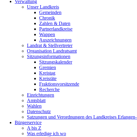
Verwaltung
Unser Landkreis
Gemeinden
Chronik
Zahlen & Daten
Partnerlandkreise
Wappen
Auszeichnungen
Landrat & Stellvertreter
Organisation Landratsamt
Sitzungsinformationen
Sitzungskalender
Gremien
Kreistag
Kreisräte
Fraktionsvorsitzende
Recherche
Einrichtungen
Amtsblatt
Wahlen
Datenschutz
Satzungen und Verordnungen des Landkreises Erlangen
Bürgerservice
A bis Z
Was erledige ich wo