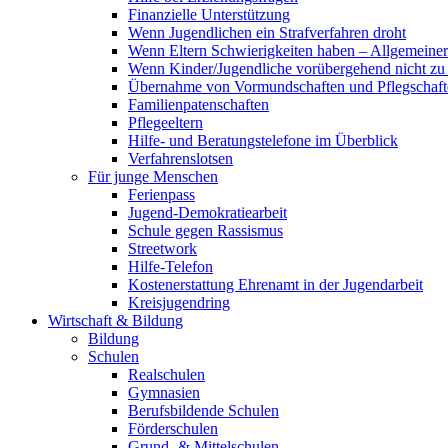
Finanzielle Unterstützung
Wenn Jugendlichen ein Strafverfahren droht
Wenn Eltern Schwierigkeiten haben – Allgemeiner 
Wenn Kinder/Jugendliche vorübergehend nicht z
Übernahme von Vormundschaften und Pflegschaft
Familienpatenschaften
Pflegeeltern
Hilfe- und Beratungstelefone im Überblick
Verfahrenslotsen
Für junge Menschen
Ferienpass
Jugend-Demokratiearbeit
Schule gegen Rassismus
Streetwork
Hilfe-Telefon
Kostenerstattung Ehrenamt in der Jugendarbeit
Kreisjugendring
Wirtschaft & Bildung
Bildung
Schulen
Realschulen
Gymnasien
Berufsbildende Schulen
Förderschulen
Grund- & Mittelschulen