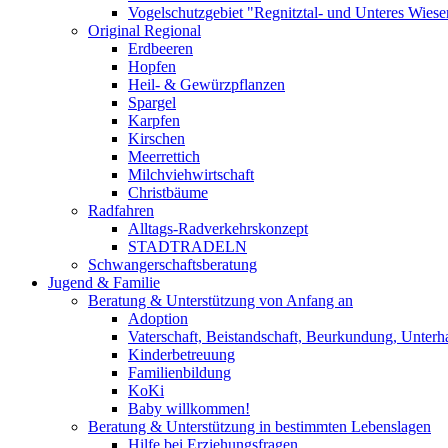
Vogelschutzgebiet "Regnitztal- und Unteres Wiesen
Original Regional
Erdbeeren
Hopfen
Heil- & Gewürzpflanzen
Spargel
Karpfen
Kirschen
Meerrettich
Milchviehwirtschaft
Christbäume
Radfahren
Alltags-Radverkehrskonzept
STADTRADELN
Schwangerschaftsberatung
Jugend & Familie
Beratung & Unterstützung von Anfang an
Adoption
Vaterschaft, Beistandschaft, Beurkundung, Unterha
Kinderbetreuung
Familienbildung
KoKi
Baby willkommen!
Beratung & Unterstützung in bestimmten Lebenslagen
Hilfe bei Erziehungsfragen