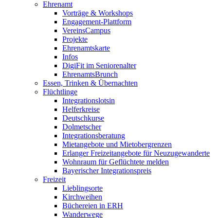
Ehrenamt
Vorträge & Workshops
Engagement-Plattform
VereinsCampus
Projekte
Ehrenamtskarte
Infos
DigiFit im Seniorenalter
EhrenamtsBrunch
Essen, Trinken & Übernachten
Flüchtlinge
Integrationslotsin
Helferkreise
Deutschkurse
Dolmetscher
Integrationsberatung
Mietangebote und Mietobergrenzen
Erlanger Freizeitangebote für Neuzugewanderte
Wohnraum für Geflüchtete melden
Bayerischer Integrationspreis
Freizeit
Lieblingsorte
Kirchweihen
Büchereien in ERH
Wanderwege