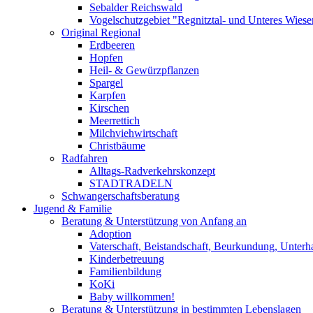
Sebalder Reichswald
Vogelschutzgebiet "Regnitztal- und Unteres Wiesen
Original Regional
Erdbeeren
Hopfen
Heil- & Gewürzpflanzen
Spargel
Karpfen
Kirschen
Meerrettich
Milchviehwirtschaft
Christbäume
Radfahren
Alltags-Radverkehrskonzept
STADTRADELN
Schwangerschaftsberatung
Jugend & Familie
Beratung & Unterstützung von Anfang an
Adoption
Vaterschaft, Beistandschaft, Beurkundung, Unterha
Kinderbetreuung
Familienbildung
KoKi
Baby willkommen!
Beratung & Unterstützung in bestimmten Lebenslagen