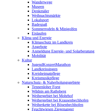
Wanderwege
Museen
Denkmäler
Weihnachtsmärkte
Lokalsport
Badespaß
Sommerrodeln & Minigolfen
Eislaufen
Klima und Energie
Klimaschutz im Landkreis
Angebote
Anmeldung Energie- und Solarberatung
Mobilität
Kultur
JugendKonzertMarathon
Landkreissingen
Kreisheimatpflege
Kreismusikpflege
Naturschutz- & Naherholungsgebiete
Tennenloher Forst
Wildnis am Rathsberg
Weihergebiet bei Mohrhof
Weihergebiet bei Krausenbechhofen
Weiherkette bei Bösenbechhofen
Feuchtwiesen Ziegenanger