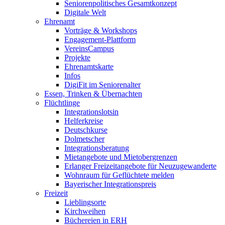
Seniorenpolitisches Gesamtkonzept
Digitale Welt
Ehrenamt
Vorträge & Workshops
Engagement-Plattform
VereinsCampus
Projekte
Ehrenamtskarte
Infos
DigiFit im Seniorenalter
Essen, Trinken & Übernachten
Flüchtlinge
Integrationslotsin
Helferkreise
Deutschkurse
Dolmetscher
Integrationsberatung
Mietangebote und Mietobergrenzen
Erlanger Freizeitangebote für Neuzugewanderte
Wohnraum für Geflüchtete melden
Bayerischer Integrationspreis
Freizeit
Lieblingsorte
Kirchweihen
Büchereien in ERH