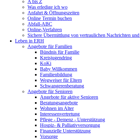
A bis Z
Was erledige ich wo
Anfahrt & Öffnungszeiten
Online Termin buchen
Abfall-ABC
Online-Verfahren
Sichere Übermittlung von vertraulichen Nachrichten und
Leben in ERH
Angebote für Familien
Bündnis für Familie
Kreisjugendring
KoKi
Baby Willkommen
Familienbildung
Wegweiser für Eltern
Schwangerenberatung
Angebote für Senioren
Angebote für aktive Senioren
Beratungsangebote
Wohnen im Alter
Interessenvertretung
Pflege - Demenz - Unterstützung
Hospiz- & Palliativversorgung
Finanzielle Unterstützung
Vorsorge