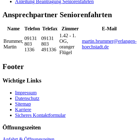
Anleitung Beantragung Seniorenfahrten
Ansprechpartner Seniorenfahrten
Name
Telefon
Telefax
Zimmer
E-Mail
1.42 - 1.
09131
09131
Brummer
,
OG,
martin.brummer@erlangen-
803
803
Martin
oranger
hoechstadt.de
1336
491336
Flügel
Footer
Wichtige Links
Impressum
Datenschutz
Sitemap
Karriere
Sicheres Kontaktformular
Öffnungszeiten
Anfahrt & Öffnungszeiten