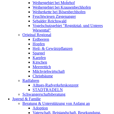
Weihergebiet bei Mohrhof
Weihergebiet bei Krausenbechhofen
Weiherkette bei Bösenbechhofen
Feuchtwiesen Ziegenanger
Sebalder Reichswald
Vogelschutzgebiet "Regnitztal- und Unteres
Wiesenttal"
Original Regional
Erdbeeren
Hopfen
Heil- & Gewürzpflanzen
Spargel
Karpfen
Kirschen
Meerrettich
Milchviehwirtschaft
Christbäume
Radfahren
Alltags-Radverkehrskonzept
STADTRADELN
Schwangerschaftsberatung
Jugend & Familie
Beratung & Unterstützung von Anfang an
Adoption
Vaterschaft, Beistandschaft, Beurkundung,