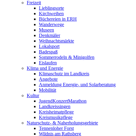
Freizeit
Lieblingsorte
Kirchweihen
Büchereien in ERH
Wanderwege
Museen
Denkmäler
Weihnachtsmärkte
Lokalsport
Badespaß
Sommerrodeln & Minigolfen
Eislaufen
Klima und Energie
Klimaschutz im Landkreis
Angebote
Anmeldung Energie- und Solarberatung
Mobilität
Kultur
JugendKonzertMarathon
Landkreissingen
Kreisheimatpflege
Kreismusikpflege
Naturschutz- & Naherholungsgebiete
Tennenloher Forst
Wildnis am Rathsberg