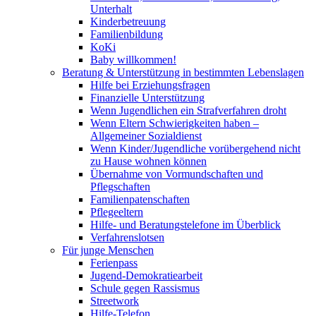
Unterhalt
Kinderbetreuung
Familienbildung
KoKi
Baby willkommen!
Beratung & Unterstützung in bestimmten Lebenslagen
Hilfe bei Erziehungsfragen
Finanzielle Unterstützung
Wenn Jugendlichen ein Strafverfahren droht
Wenn Eltern Schwierigkeiten haben –
Allgemeiner Sozialdienst
Wenn Kinder/Jugendliche vorübergehend nicht
zu Hause wohnen können
Übernahme von Vormundschaften und
Pflegschaften
Familienpatenschaften
Pflegeeltern
Hilfe- und Beratungstelefone im Überblick
Verfahrenslotsen
Für junge Menschen
Ferienpass
Jugend-Demokratiearbeit
Schule gegen Rassismus
Streetwork
Hilfe-Telefon