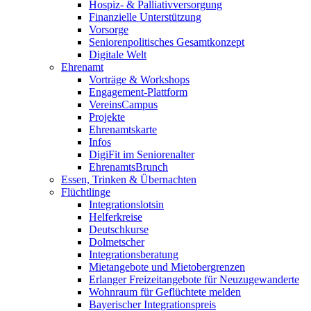
Hospiz- & Palliativversorgung
Finanzielle Unterstützung
Vorsorge
Seniorenpolitisches Gesamtkonzept
Digitale Welt
Ehrenamt
Vorträge & Workshops
Engagement-Plattform
VereinsCampus
Projekte
Ehrenamtskarte
Infos
DigiFit im Seniorenalter
EhrenamtsBrunch
Essen, Trinken & Übernachten
Flüchtlinge
Integrationslotsin
Helferkreise
Deutschkurse
Dolmetscher
Integrationsberatung
Mietangebote und Mietobergrenzen
Erlanger Freizeitangebote für Neuzugewanderte
Wohnraum für Geflüchtete melden
Bayerischer Integrationspreis