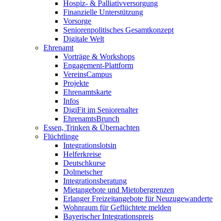
Hospiz- & Palliativversorgung
Finanzielle Unterstützung
Vorsorge
Seniorenpolitisches Gesamtkonzept
Digitale Welt
Ehrenamt
Vorträge & Workshops
Engagement-Plattform
VereinsCampus
Projekte
Ehrenamtskarte
Infos
DigiFit im Seniorenalter
EhrenamtsBrunch
Essen, Trinken & Übernachten
Flüchtlinge
Integrationslotsin
Helferkreise
Deutschkurse
Dolmetscher
Integrationsberatung
Mietangebote und Mietobergrenzen
Erlanger Freizeitangebote für Neuzugewanderte
Wohnraum für Geflüchtete melden
Bayerischer Integrationspreis