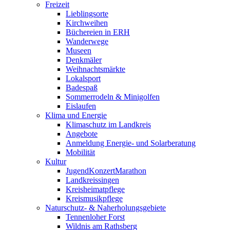
Freizeit
Lieblingsorte
Kirchweihen
Büchereien in ERH
Wanderwege
Museen
Denkmäler
Weihnachtsmärkte
Lokalsport
Badespaß
Sommerrodeln & Minigolfen
Eislaufen
Klima und Energie
Klimaschutz im Landkreis
Angebote
Anmeldung Energie- und Solarberatung
Mobilität
Kultur
JugendKonzertMarathon
Landkreissingen
Kreisheimatpflege
Kreismusikpflege
Naturschutz- & Naherholungsgebiete
Tennenloher Forst
Wildnis am Rathsberg