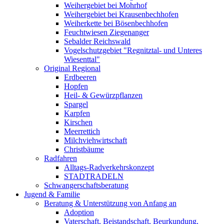
Weihergebiet bei Mohrhof
Weihergebiet bei Krausenbechhofen
Weiherkette bei Bösenbechhofen
Feuchtwiesen Ziegenanger
Sebalder Reichswald
Vogelschutzgebiet "Regnitztal- und Unteres
Wiesenttal"
Original Regional
Erdbeeren
Hopfen
Heil- & Gewürzpflanzen
Spargel
Karpfen
Kirschen
Meerrettich
Milchviehwirtschaft
Christbäume
Radfahren
Alltags-Radverkehrskonzept
STADTRADELN
Schwangerschaftsberatung
Jugend & Familie
Beratung & Unterstützung von Anfang an
Adoption
Vaterschaft, Beistandschaft, Beurkundung,