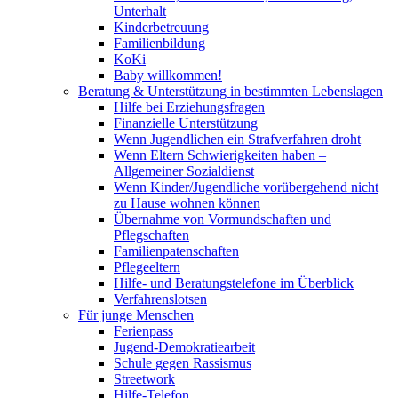
Unterhalt
Kinderbetreuung
Familienbildung
KoKi
Baby willkommen!
Beratung & Unterstützung in bestimmten Lebenslagen
Hilfe bei Erziehungsfragen
Finanzielle Unterstützung
Wenn Jugendlichen ein Strafverfahren droht
Wenn Eltern Schwierigkeiten haben –
Allgemeiner Sozialdienst
Wenn Kinder/Jugendliche vorübergehend nicht
zu Hause wohnen können
Übernahme von Vormundschaften und
Pflegschaften
Familienpatenschaften
Pflegeeltern
Hilfe- und Beratungstelefone im Überblick
Verfahrenslotsen
Für junge Menschen
Ferienpass
Jugend-Demokratiearbeit
Schule gegen Rassismus
Streetwork
Hilfe-Telefon