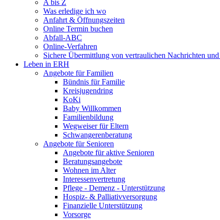
A bis Z
Was erledige ich wo
Anfahrt & Öffnungszeiten
Online Termin buchen
Abfall-ABC
Online-Verfahren
Sichere Übermittlung von vertraulichen Nachrichten und
Leben in ERH
Angebote für Familien
Bündnis für Familie
Kreisjugendring
KoKi
Baby Willkommen
Familienbildung
Wegweiser für Eltern
Schwangerenberatung
Angebote für Senioren
Angebote für aktive Senioren
Beratungsangebote
Wohnen im Alter
Interessenvertretung
Pflege - Demenz - Unterstützung
Hospiz- & Palliativversorgung
Finanzielle Unterstützung
Vorsorge