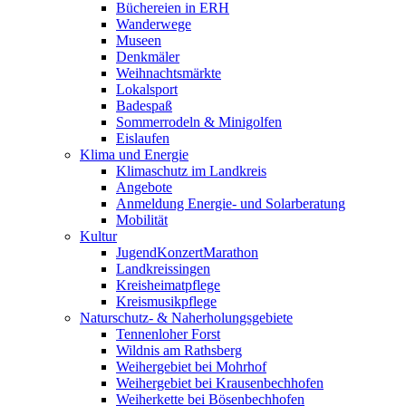
Büchereien in ERH
Wanderwege
Museen
Denkmäler
Weihnachtsmärkte
Lokalsport
Badespaß
Sommerrodeln & Minigolfen
Eislaufen
Klima und Energie
Klimaschutz im Landkreis
Angebote
Anmeldung Energie- und Solarberatung
Mobilität
Kultur
JugendKonzertMarathon
Landkreissingen
Kreisheimatpflege
Kreismusikpflege
Naturschutz- & Naherholungsgebiete
Tennenloher Forst
Wildnis am Rathsberg
Weihergebiet bei Mohrhof
Weihergebiet bei Krausenbechhofen
Weiherkette bei Bösenbechhofen