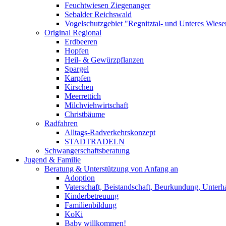
Feuchtwiesen Ziegenanger
Sebalder Reichswald
Vogelschutzgebiet "Regnitztal- und Unteres Wiesen
Original Regional
Erdbeeren
Hopfen
Heil- & Gewürzpflanzen
Spargel
Karpfen
Kirschen
Meerrettich
Milchviehwirtschaft
Christbäume
Radfahren
Alltags-Radverkehrskonzept
STADTRADELN
Schwangerschaftsberatung
Jugend & Familie
Beratung & Unterstützung von Anfang an
Adoption
Vaterschaft, Beistandschaft, Beurkundung, Unterha
Kinderbetreuung
Familienbildung
KoKi
Baby willkommen!