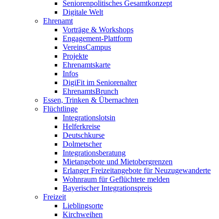
Seniorenpolitisches Gesamtkonzept
Digitale Welt
Ehrenamt
Vorträge & Workshops
Engagement-Plattform
VereinsCampus
Projekte
Ehrenamtskarte
Infos
DigiFit im Seniorenalter
EhrenamtsBrunch
Essen, Trinken & Übernachten
Flüchtlinge
Integrationslotsin
Helferkreise
Deutschkurse
Dolmetscher
Integrationsberatung
Mietangebote und Mietobergrenzen
Erlanger Freizeitangebote für Neuzugewanderte
Wohnraum für Geflüchtete melden
Bayerischer Integrationspreis
Freizeit
Lieblingsorte
Kirchweihen