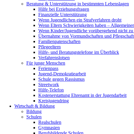
Beratung & Unterstützung in bestimmten Lebenslagen
Hilfe bei Erziehungsfragen
Finanzielle Unterstützung
Wenn Jugendlichen ein Strafverfahren droht
Wenn Eltern Schwierigkeiten haben – Allgemeiner 
Wenn Kinder/Jugendliche vorübergehend nicht z
Übernahme von Vormundschaften und Pflegschaft
Familienpatenschaften
Pflegeeltern
Hilfe- und Beratungstelefone im Überblick
Verfahrenslotsen
Für junge Menschen
Ferienpass
Jugend-Demokratiearbeit
Schule gegen Rassismus
Streetwork
Hilfe-Telefon
Kostenerstattung Ehrenamt in der Jugendarbeit
Kreisjugendring
Wirtschaft & Bildung
Bildung
Schulen
Realschulen
Gymnasien
Berufsbildende Schulen