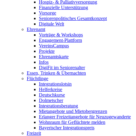
Hospiz- & Palliativversorgung
Finanzielle Unterstützung
Vorsorge
Seniorenpolitisches Gesamtkonzept
Digitale Welt
Ehrenamt
Vorträge & Workshops
Engagement-Plattform
VereinsCampus
Projekte
Ehrenamtskarte
Infos
DigiFit im Seniorenalter
Essen, Trinken & Übernachten
Flüchtlinge
Integrationslotsin
Helferkreise
Deutschkurse
Dolmetscher
Integrationsberatung
Mietangebote und Mietobergrenzen
Erlanger Freizeitangebote für Neuzugewanderte
Wohnraum für Geflüchtete melden
Bayerischer Integrationspreis
Freizeit