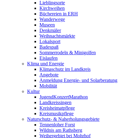
Lieblingsorte
Kirchweihen
Büchereien in ERH
Wanderwege
Museen
Denkmäler
Weihnachtsmärkte
Lokalsport
Badespaß
Sommerrodeln & Minigolfen
Eislaufen
Klima und Energie
Klimaschutz im Landkreis
Angebote
Anmeldung Energie- und Solarberatung
Mobilität
Kultur
JugendKonzertMarathon
Landkreissingen
Kreisheimatpflege
Kreismusikpflege
Naturschutz- & Naherholungsgebiete
Tennenloher Forst
Wildnis am Rathsberg
Weihergebiet bei Mohrhof