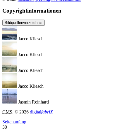
Copyrightinformationen
Bildquellenverzeichnis
Jacco Kliesch
Jacco Kliesch
Jacco Kliesch
Jacco Kliesch
Jasmin Reinhard
CMS
, © 2026
digital
fabriX
Seitenanfang
30