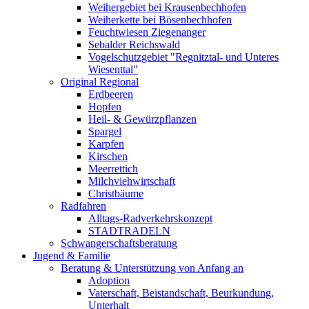
Weihergebiet bei Krausenbechhofen
Weiherkette bei Bösenbechhofen
Feuchtwiesen Ziegenanger
Sebalder Reichswald
Vogelschutzgebiet "Regnitztal- und Unteres
Wiesenttal"
Original Regional
Erdbeeren
Hopfen
Heil- & Gewürzpflanzen
Spargel
Karpfen
Kirschen
Meerrettich
Milchviehwirtschaft
Christbäume
Radfahren
Alltags-Radverkehrskonzept
STADTRADELN
Schwangerschaftsberatung
Jugend & Familie
Beratung & Unterstützung von Anfang an
Adoption
Vaterschaft, Beistandschaft, Beurkundung,
Unterhalt