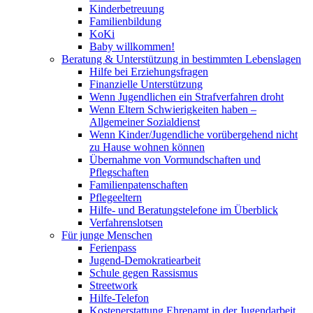
Kinderbetreuung
Familienbildung
KoKi
Baby willkommen!
Beratung & Unterstützung in bestimmten Lebenslagen
Hilfe bei Erziehungsfragen
Finanzielle Unterstützung
Wenn Jugendlichen ein Strafverfahren droht
Wenn Eltern Schwierigkeiten haben –
Allgemeiner Sozialdienst
Wenn Kinder/Jugendliche vorübergehend nicht
zu Hause wohnen können
Übernahme von Vormundschaften und
Pflegschaften
Familienpatenschaften
Pflegeeltern
Hilfe- und Beratungstelefone im Überblick
Verfahrenslotsen
Für junge Menschen
Ferienpass
Jugend-Demokratiearbeit
Schule gegen Rassismus
Streetwork
Hilfe-Telefon
Kostenerstattung Ehrenamt in der Jugendarbeit