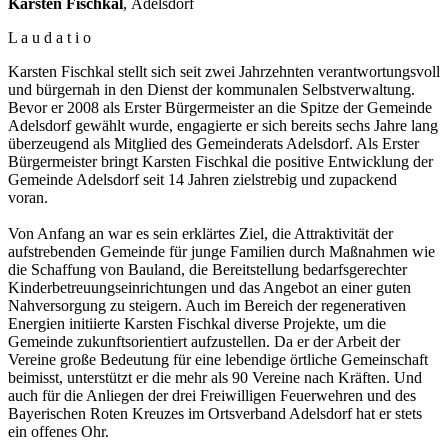
Karsten Fischkal
, Adelsdorf
L a u d a t i o
Karsten Fischkal stellt sich seit zwei Jahrzehnten verantwortungsvoll
und bürgernah in den Dienst der kommunalen Selbstverwaltung.
Bevor er 2008 als Erster Bürgermeister an die Spitze der Gemeinde
Adelsdorf gewählt wurde, engagierte er sich bereits sechs Jahre lang
überzeugend als Mitglied des Gemeinderats Adelsdorf. Als Erster
Bürgermeister bringt Karsten Fischkal die positive Entwicklung der
Gemeinde Adelsdorf seit 14 Jahren zielstrebig und zupackend
voran.
Von Anfang an war es sein erklärtes Ziel, die Attraktivität der
aufstrebenden Gemeinde für junge Familien durch Maßnahmen wie
die Schaffung von Bauland, die Bereitstellung bedarfsgerechter
Kinderbetreuungseinrichtungen und das Angebot an einer guten
Nahversorgung zu steigern. Auch im Bereich der regenerativen
Energien initiierte Karsten Fischkal diverse Projekte, um die
Gemeinde zukunftsorientiert aufzustellen. Da er der Arbeit der
Vereine große Bedeutung für eine lebendige örtliche Gemeinschaft
beimisst, unterstützt er die mehr als 90 Vereine nach Kräften. Und
auch für die Anliegen der drei Freiwilligen Feuerwehren und des
Bayerischen Roten Kreuzes im Ortsverband Adelsdorf hat er stets
ein offenes Ohr.