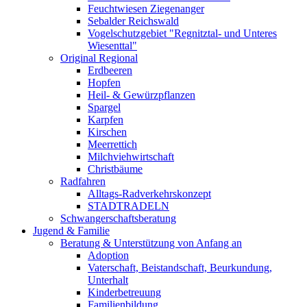
Feuchtwiesen Ziegenanger
Sebalder Reichswald
Vogelschutzgebiet "Regnitztal- und Unteres
Wiesenttal"
Original Regional
Erdbeeren
Hopfen
Heil- & Gewürzpflanzen
Spargel
Karpfen
Kirschen
Meerrettich
Milchviehwirtschaft
Christbäume
Radfahren
Alltags-Radverkehrskonzept
STADTRADELN
Schwangerschaftsberatung
Jugend & Familie
Beratung & Unterstützung von Anfang an
Adoption
Vaterschaft, Beistandschaft, Beurkundung,
Unterhalt
Kinderbetreuung
Familienbildung