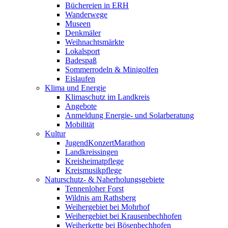
Büchereien in ERH
Wanderwege
Museen
Denkmäler
Weihnachtsmärkte
Lokalsport
Badespaß
Sommerrodeln & Minigolfen
Eislaufen
Klima und Energie
Klimaschutz im Landkreis
Angebote
Anmeldung Energie- und Solarberatung
Mobilität
Kultur
JugendKonzertMarathon
Landkreissingen
Kreisheimatpflege
Kreismusikpflege
Naturschutz- & Naherholungsgebiete
Tennenloher Forst
Wildnis am Rathsberg
Weihergebiet bei Mohrhof
Weihergebiet bei Krausenbechhofen
Weiherkette bei Bösenbechhofen