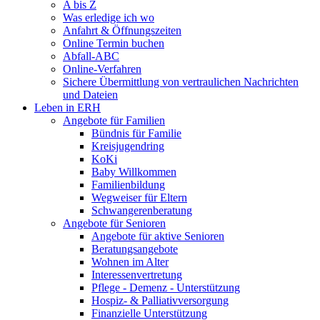
A bis Z
Was erledige ich wo
Anfahrt & Öffnungszeiten
Online Termin buchen
Abfall-ABC
Online-Verfahren
Sichere Übermittlung von vertraulichen Nachrichten
und Dateien
Leben in ERH
Angebote für Familien
Bündnis für Familie
Kreisjugendring
KoKi
Baby Willkommen
Familienbildung
Wegweiser für Eltern
Schwangerenberatung
Angebote für Senioren
Angebote für aktive Senioren
Beratungsangebote
Wohnen im Alter
Interessenvertretung
Pflege - Demenz - Unterstützung
Hospiz- & Palliativversorgung
Finanzielle Unterstützung