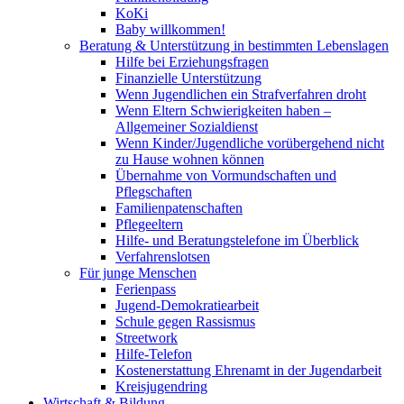
KoKi
Baby willkommen!
Beratung & Unterstützung in bestimmten Lebenslagen
Hilfe bei Erziehungsfragen
Finanzielle Unterstützung
Wenn Jugendlichen ein Strafverfahren droht
Wenn Eltern Schwierigkeiten haben –
Allgemeiner Sozialdienst
Wenn Kinder/Jugendliche vorübergehend nicht
zu Hause wohnen können
Übernahme von Vormundschaften und
Pflegschaften
Familienpatenschaften
Pflegeeltern
Hilfe- und Beratungstelefone im Überblick
Verfahrenslotsen
Für junge Menschen
Ferienpass
Jugend-Demokratiearbeit
Schule gegen Rassismus
Streetwork
Hilfe-Telefon
Kostenerstattung Ehrenamt in der Jugendarbeit
Kreisjugendring
Wirtschaft & Bildung