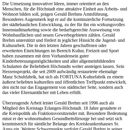
Die Umsetzung innovativer Ideen, immer orientiert an den
Menschen, für die Höchstadt eine attraktive Einheit aus Arbeits- und
Wohnort bilden soll, prägen Gerald Brehms Amtsführung.
Besonderes Augenmerk legt er auf die kontinuierliche Fortsetzung
der städtebaulichen Entwicklung, zu der für ihn ein wirkungsvolles
Innenstadtmarketing sowie die bedarfsgerechte Ausweisung von
Wohnbauflächen und neuen Gewerbegebieten zählen. Gerald
Brehm unterstützt und fördert in jeglicher Hinsicht die Jugend- und
Kulturarbeit. Die in den letzten Jahren geschaffenen oder
erweiterten Einrichtungen im Bereich Kultur, Freizeit und Sport
haben zusammen mit dem Vorhandensein guter
Kinderbetreuungsmöglichkeiten und aller allgemeinbildenden
Schularten die Beliebtheit Höchstadts weiter ansteigen lassen. Sein
Herzensprojekt, die seit 2009 aufwändig restaurierte ehemalige
Manz Schuhfabrik, hat sich als FORTUNA Kulturfabrik zu einem
äußerst beliebten kulturellen und öffentlichen Treffpunkt entwickelt,
den nicht nur das Engagement von städtischer Seite, sondern auch
das vieler Ehrenamtlicher mit Leben erfüllt.
Überzeugende Arbeit leistet Gerald Brehm seit 1996 auch als
Mitglied des Kreistags Erlangen-Höchstadt. 18 Jahre gestaltete er
die Kreispolitik als Fraktionsvorsitzender mit. Besondere Bedeutung
misst er der wohnortnahen Gesundheitsfürsorge bei und setzt sich
kenntnisreich für sämtliche Belange des Kreiskrankenhauses St.
Anna ein. Weitere Schwerpunkte verfolgt Gerald Brehm in seiner