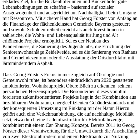
erklärtes Ziel, für die Buckenhoferinnen und Buckenhofer gute
Lebensbedingungen zu schaffen – basierend auf sozialer
Ausgewogenheit und ausgerichtet auf Nachhaltigkeit beim Umgang
mit Ressourcen. Mit sicherer Hand hat Georg Förster von Anfang an
die Finanzlage der flächenkleinsten Gemeinde Bayerns gesteuert
und sowohl Schuldenfreiheit erreicht als auch Investitionen in
zahlreiche, die Wohn- und Lebensqualität für Jung und Alt
erhöhende Projekte ermöglicht. Sei es der Neubau des
Kinderhauses, die Sanierung des Jugendclubs, die Errichtung der
Seniorenwohnanlage Zeidelweide, sei es die Sanierung von Rathaus
und Gemeindezentrum oder die Ausstattung der Ortsdurchfahrt mit
lärmminderndem Asphalt.
Dass Georg Försters Fokus immer zugleich auf Ökologie und
Gemeinwohl ruhte, ist besonders eindrücklich am 2020 gestarteten
ambitionierten Wohnbauprojekt Obere Büch zu erkennen, seinem
persönlichen Herzensprojekt. Die Besonderheit dieses von ihm
forcierten zukunftsorientierten Projekts liegt in der Kombination aus
bezahlbarem Wohnraum, energieeffizienten Gebäudestandards und
der konsequenten Umsetzung im Einklang mit der Natur. Hierzu
gehört auch eine Verkehrsanbindung, die auf nachhaltige Mobilität
setzt, etwa durch eine Ladeinfrastruktur für Elektrofahrzeuge,
kombiniert mit einem Car-Sharing-Konzept. Bereits 2011 ist Georg
Förster dieser Verantwortung für die Umwelt durch die Anschaffung
von zwei Elektrofahrrädern und einem Elektroauto zur Nutzung