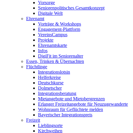
Vorsorge
Seniorenpolitisches Gesamtkonzept
Digitale Welt
Ehrenamt
Vorträge & Workshops
Engagement-Plattform
VereinsCampus
Projekte
Ehrenamtskarte
Infos
DigiFit im Seniorenalter
Essen, Trinken & Übernachten
Flüchtlinge
Integrationslotsin
Helferkreise
Deutschkurse
Dolmetscher
Integrationsberatung
Mietangebote und Mietobergrenzen
Erlanger Freizeitangebote für Neuzugewanderte
Wohnraum für Geflüchtete melden
Bayerischer Integrationspreis
Freizeit
Lieblingsorte
Kirchweihen