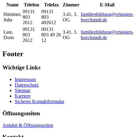
Name
Telefon
Telefax
Zimmer
E-Mail
09131
09131
Hümmer
,
3.41, 3.
familienbildung@erlangen-
803
803
Julia
OG
hoechstadt.de
2612
492612
09131
09131
Last
,
3.41, 3.
familienbildung@erlangen-
803
803 49 26
Doris
OG
hoechstadt.de
2612
12
Footer
Wichtige Links
Impressum
Datenschutz
Sitemap
Karriere
Sicheres Kontaktformular
Öffnungszeiten
Anfahrt & Öffnungszeiten
Kontakt