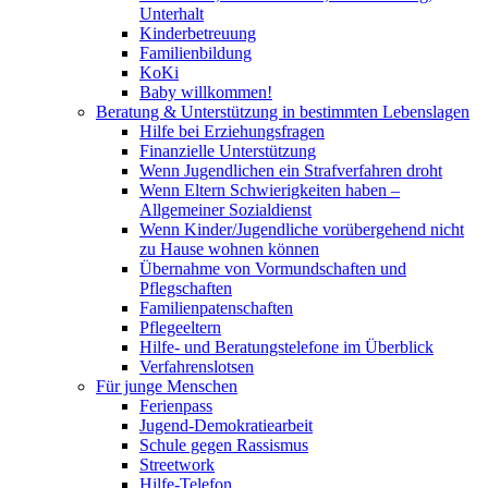
Unterhalt
Kinderbetreuung
Familienbildung
KoKi
Baby willkommen!
Beratung & Unterstützung in bestimmten Lebenslagen
Hilfe bei Erziehungsfragen
Finanzielle Unterstützung
Wenn Jugendlichen ein Strafverfahren droht
Wenn Eltern Schwierigkeiten haben –
Allgemeiner Sozialdienst
Wenn Kinder/Jugendliche vorübergehend nicht
zu Hause wohnen können
Übernahme von Vormundschaften und
Pflegschaften
Familienpatenschaften
Pflegeeltern
Hilfe- und Beratungstelefone im Überblick
Verfahrenslotsen
Für junge Menschen
Ferienpass
Jugend-Demokratiearbeit
Schule gegen Rassismus
Streetwork
Hilfe-Telefon