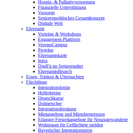
Hospiz- & Palliativversorgung
Finanzielle Unterstützung
Vorsorge
Seniorenpolitisches Gesamtkonzept
Digitale Welt
Ehrenamt
Vorträge & Workshops
Engagement-Plattform
VereinsCampus
Projekte
Ehrenamtskarte
Infos
DigiFit im Seniorenalter
EhrenamtsBrunch
Essen, Trinken & Übernachten
Flüchtlinge
Integrationslotsin
Helferkreise
Deutschkurse
Dolmetscher
Integrationsberatung
Mietangebote und Mietobergrenzen
Erlanger Freizeitangebote für Neuzugewanderte
Wohnraum für Geflüchtete melden
Bayerischer Integrationspreis