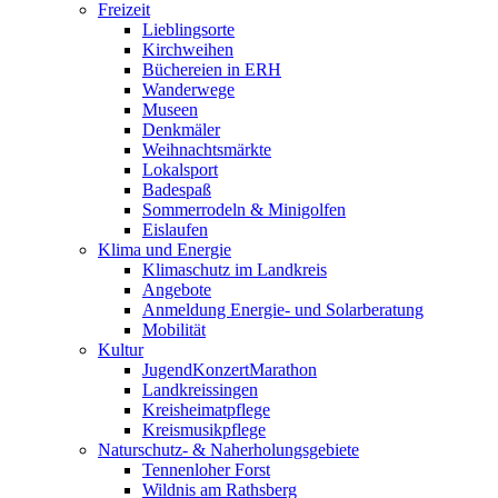
Freizeit
Lieblingsorte
Kirchweihen
Büchereien in ERH
Wanderwege
Museen
Denkmäler
Weihnachtsmärkte
Lokalsport
Badespaß
Sommerrodeln & Minigolfen
Eislaufen
Klima und Energie
Klimaschutz im Landkreis
Angebote
Anmeldung Energie- und Solarberatung
Mobilität
Kultur
JugendKonzertMarathon
Landkreissingen
Kreisheimatpflege
Kreismusikpflege
Naturschutz- & Naherholungsgebiete
Tennenloher Forst
Wildnis am Rathsberg