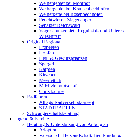
Weihergebiet bei Mohrhof
Weihergebiet bei Krausenbechhofen
Weiherkette bei Bösenbechhofen
Feuchtwiesen Ziegenanger
Sebalder Reichswald
Vogelschutzgebiet "Regnitztal- und Unteres
Wiesenttal"
Original Regional
Erdbeeren
Hopfen
Heil- & Gewürzpflanzen
Spargel
Karpfen
Kirschen
Meerrettich
Milchviehwirtschaft
Christbäume
Radfahren
Alltags-Radverkehrskonzept
STADTRADELN
Schwangerschaftsberatung
Jugend & Familie
Beratung & Unterstützung von Anfang an
Adoption
Vaterschaft, Beistandschaft, Beurkundung,