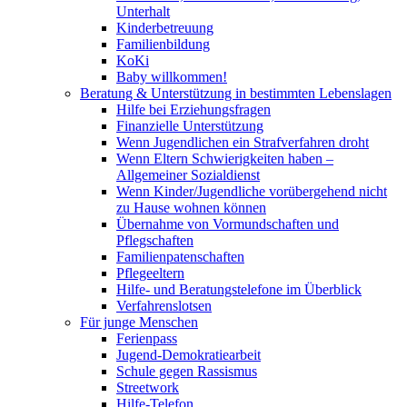
Unterhalt
Kinderbetreuung
Familienbildung
KoKi
Baby willkommen!
Beratung & Unterstützung in bestimmten Lebenslagen
Hilfe bei Erziehungsfragen
Finanzielle Unterstützung
Wenn Jugendlichen ein Strafverfahren droht
Wenn Eltern Schwierigkeiten haben –
Allgemeiner Sozialdienst
Wenn Kinder/Jugendliche vorübergehend nicht
zu Hause wohnen können
Übernahme von Vormundschaften und
Pflegschaften
Familienpatenschaften
Pflegeeltern
Hilfe- und Beratungstelefone im Überblick
Verfahrenslotsen
Für junge Menschen
Ferienpass
Jugend-Demokratiearbeit
Schule gegen Rassismus
Streetwork
Hilfe-Telefon