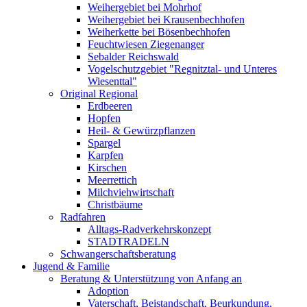
Weihergebiet bei Mohrhof
Weihergebiet bei Krausenbechhofen
Weiherkette bei Bösenbechhofen
Feuchtwiesen Ziegenanger
Sebalder Reichswald
Vogelschutzgebiet "Regnitztal- und Unteres
Wiesenttal"
Original Regional
Erdbeeren
Hopfen
Heil- & Gewürzpflanzen
Spargel
Karpfen
Kirschen
Meerrettich
Milchviehwirtschaft
Christbäume
Radfahren
Alltags-Radverkehrskonzept
STADTRADELN
Schwangerschaftsberatung
Jugend & Familie
Beratung & Unterstützung von Anfang an
Adoption
Vaterschaft, Beistandschaft, Beurkundung,