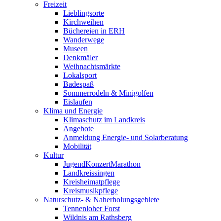
Freizeit
Lieblingsorte
Kirchweihen
Büchereien in ERH
Wanderwege
Museen
Denkmäler
Weihnachtsmärkte
Lokalsport
Badespaß
Sommerrodeln & Minigolfen
Eislaufen
Klima und Energie
Klimaschutz im Landkreis
Angebote
Anmeldung Energie- und Solarberatung
Mobilität
Kultur
JugendKonzertMarathon
Landkreissingen
Kreisheimatpflege
Kreismusikpflege
Naturschutz- & Naherholungsgebiete
Tennenloher Forst
Wildnis am Rathsberg