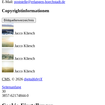
E-Mail:
poststelle@erlangen-hoechstadt.de
Copyrightinformationen
Bildquellenverzeichnis
Jacco Kliesch
Jacco Kliesch
Jacco Kliesch
Jacco Kliesch
CMS
, © 2026
digital
fabriX
Seitenanfang
30
3857-62174844-0