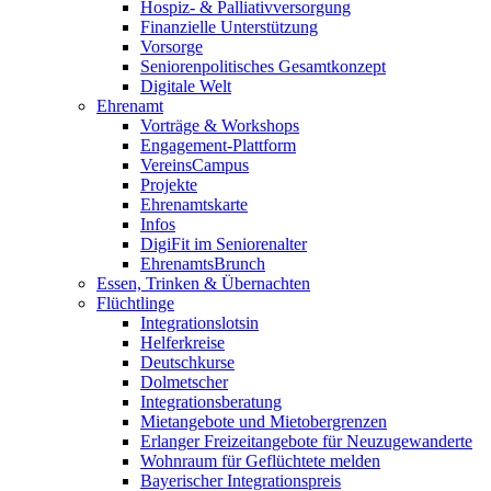
Hospiz- & Palliativversorgung
Finanzielle Unterstützung
Vorsorge
Seniorenpolitisches Gesamtkonzept
Digitale Welt
Ehrenamt
Vorträge & Workshops
Engagement-Plattform
VereinsCampus
Projekte
Ehrenamtskarte
Infos
DigiFit im Seniorenalter
EhrenamtsBrunch
Essen, Trinken & Übernachten
Flüchtlinge
Integrationslotsin
Helferkreise
Deutschkurse
Dolmetscher
Integrationsberatung
Mietangebote und Mietobergrenzen
Erlanger Freizeitangebote für Neuzugewanderte
Wohnraum für Geflüchtete melden
Bayerischer Integrationspreis