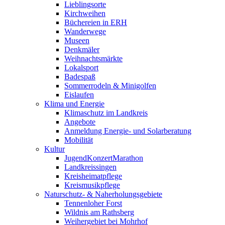
Lieblingsorte
Kirchweihen
Büchereien in ERH
Wanderwege
Museen
Denkmäler
Weihnachtsmärkte
Lokalsport
Badespaß
Sommerrodeln & Minigolfen
Eislaufen
Klima und Energie
Klimaschutz im Landkreis
Angebote
Anmeldung Energie- und Solarberatung
Mobilität
Kultur
JugendKonzertMarathon
Landkreissingen
Kreisheimatpflege
Kreismusikpflege
Naturschutz- & Naherholungsgebiete
Tennenloher Forst
Wildnis am Rathsberg
Weihergebiet bei Mohrhof