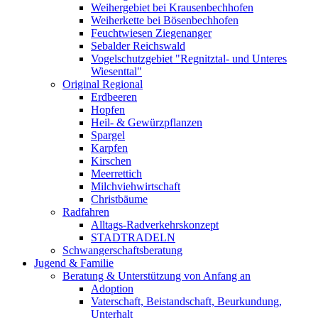
Weihergebiet bei Krausenbechhofen
Weiherkette bei Bösenbechhofen
Feuchtwiesen Ziegenanger
Sebalder Reichswald
Vogelschutzgebiet "Regnitztal- und Unteres
Wiesenttal"
Original Regional
Erdbeeren
Hopfen
Heil- & Gewürzpflanzen
Spargel
Karpfen
Kirschen
Meerrettich
Milchviehwirtschaft
Christbäume
Radfahren
Alltags-Radverkehrskonzept
STADTRADELN
Schwangerschaftsberatung
Jugend & Familie
Beratung & Unterstützung von Anfang an
Adoption
Vaterschaft, Beistandschaft, Beurkundung,
Unterhalt