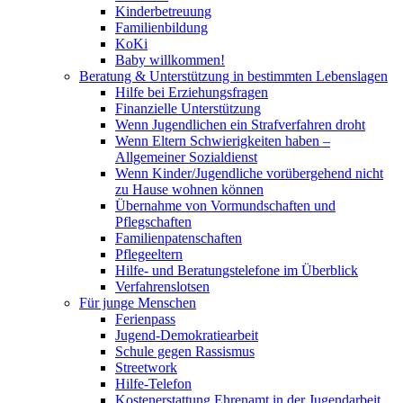
Kinderbetreuung
Familienbildung
KoKi
Baby willkommen!
Beratung & Unterstützung in bestimmten Lebenslagen
Hilfe bei Erziehungsfragen
Finanzielle Unterstützung
Wenn Jugendlichen ein Strafverfahren droht
Wenn Eltern Schwierigkeiten haben –
Allgemeiner Sozialdienst
Wenn Kinder/Jugendliche vorübergehend nicht
zu Hause wohnen können
Übernahme von Vormundschaften und
Pflegschaften
Familienpatenschaften
Pflegeeltern
Hilfe- und Beratungstelefone im Überblick
Verfahrenslotsen
Für junge Menschen
Ferienpass
Jugend-Demokratiearbeit
Schule gegen Rassismus
Streetwork
Hilfe-Telefon
Kostenerstattung Ehrenamt in der Jugendarbeit