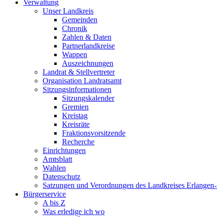
Verwaltung
Unser Landkreis
Gemeinden
Chronik
Zahlen & Daten
Partnerlandkreise
Wappen
Auszeichnungen
Landrat & Stellvertreter
Organisation Landratsamt
Sitzungsinformationen
Sitzungskalender
Gremien
Kreistag
Kreisräte
Fraktionsvorsitzende
Recherche
Einrichtungen
Amtsblatt
Wahlen
Datenschutz
Satzungen und Verordnungen des Landkreises Erlangen
Bürgerservice
A bis Z
Was erledige ich wo