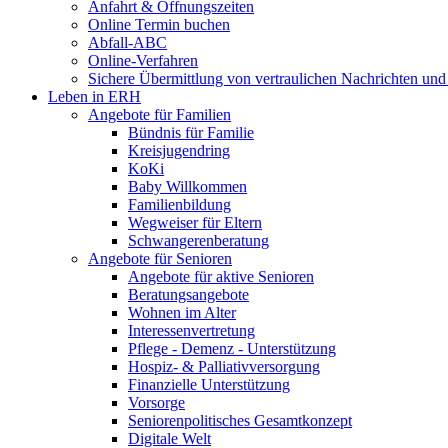
Anfahrt & Öffnungszeiten
Online Termin buchen
Abfall-ABC
Online-Verfahren
Sichere Übermittlung von vertraulichen Nachrichten und
Leben in ERH
Angebote für Familien
Bündnis für Familie
Kreisjugendring
KoKi
Baby Willkommen
Familienbildung
Wegweiser für Eltern
Schwangerenberatung
Angebote für Senioren
Angebote für aktive Senioren
Beratungsangebote
Wohnen im Alter
Interessenvertretung
Pflege - Demenz - Unterstützung
Hospiz- & Palliativversorgung
Finanzielle Unterstützung
Vorsorge
Seniorenpolitisches Gesamtkonzept
Digitale Welt