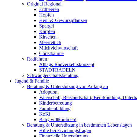
Original Regional
Erdbeeren
Hopfen
Heil- & Gewürzpflanzen
Spargel
Karpfen
Kirschen
Meerrettich
Milchviehwirtschaft
Christbäume
Radfahren
Alltags-Radverkehrskonzept
STADTRADELN
Schwangerschaftsberatung
Jugend & Familie
Beratung & Unterstützung von Anfang an
Adoption
Vaterschaft, Beistandschaft, Beurkundung, Unterha
Kinderbetreuung
Familienbildung
KoKi
Baby willkommen!
Beratung & Unterstützung in bestimmten Lebenslagen
Hilfe bei Erziehungsfragen
Finanzielle Unterstützung