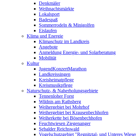
Denkmäler
Weihnachtsmärkte
Lokalsport
Badespaß
Sommerrodeln & Minigolfen
Eislaufen
Klima und Energie
Klimaschutz im Landkreis
Angebote
Anmeldung Energie- und Solarberatung
Mobilität
Kultur
JugendKonzertMarathon
Landkreissingen
Kreisheimatpflege
Kreismusikpflege
Naturschutz- & Naherholungsgebiete
Tennenloher Forst
Wildnis am Rathsberg
Weihergebiet bei Mohrhof
Weihergebiet bei Krausenbechhofen
Weiherkette bei Bösenbechhofen
Feuchtwiesen Ziegenanger
Sebalder Reichswald
Vogelschutzgebiet "Regnitztal- und Unteres Wiesen