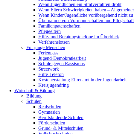
Wenn Jugendlichen ein Strafverfahren droht
Wenn Eltern Schwierigkeiten haben – Allgemeiner 
Wenn Kinder/Jugendliche vorübergehend nicht z
Übernahme von Vormundschaften und Pflegschaft
Familienpatenschaften
Pflegeeltern
Hilfe- und Beratungstelefone im Überblick
Verfahrenslotsen
Für junge Menschen
Ferienpass
Jugend-Demokratiearbeit
Schule gegen Rassismus
Streetwork
Hilfe-Telefon
Kostenerstattung Ehrenamt in der Jugendarbeit
Kreisjugendring
Wirtschaft & Bildung
Bildung
Schulen
Realschulen
Gymnasien
Berufsbildende Schulen
Förderschulen
Grund- & Mittelschulen
Volkshochschulen