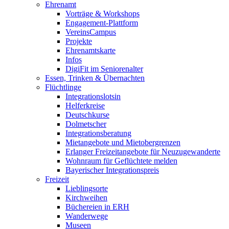
Ehrenamt
Vorträge & Workshops
Engagement-Plattform
VereinsCampus
Projekte
Ehrenamtskarte
Infos
DigiFit im Seniorenalter
Essen, Trinken & Übernachten
Flüchtlinge
Integrationslotsin
Helferkreise
Deutschkurse
Dolmetscher
Integrationsberatung
Mietangebote und Mietobergrenzen
Erlanger Freizeitangebote für Neuzugewanderte
Wohnraum für Geflüchtete melden
Bayerischer Integrationspreis
Freizeit
Lieblingsorte
Kirchweihen
Büchereien in ERH
Wanderwege
Museen