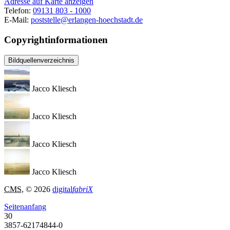
Adresse auf Karte anzeigen
Telefon:
09131 803 - 1000
E-Mail:
poststelle@erlangen-hoechstadt.de
Copyrightinformationen
Bildquellenverzeichnis
Jacco Kliesch
Jacco Kliesch
Jacco Kliesch
Jacco Kliesch
CMS
, © 2026
digital
fabriX
Seitenanfang
30
3857-62174844-0