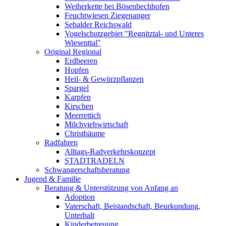
Weiherkette bei Bösenbechhofen
Feuchtwiesen Ziegenanger
Sebalder Reichswald
Vogelschutzgebiet "Regnitztal- und Unteres
Wiesenttal"
Original Regional
Erdbeeren
Hopfen
Heil- & Gewürzpflanzen
Spargel
Karpfen
Kirschen
Meerrettich
Milchviehwirtschaft
Christbäume
Radfahren
Alltags-Radverkehrskonzept
STADTRADELN
Schwangerschaftsberatung
Jugend & Familie
Beratung & Unterstützung von Anfang an
Adoption
Vaterschaft, Beistandschaft, Beurkundung,
Unterhalt
Kinderbetreuung