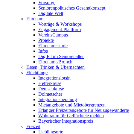
Vorsorge
Seniorenpolitisches Gesamtkonzept
Digitale Welt
Ehrenamt
Vorträge & Workshops
Engagement-Plattform
VereinsCampus
Projekte
Ehrenamtskarte
Infos
DigiFit im Seniorenalter
EhrenamtsBrunch
Essen, Trinken & Übernachten
Flüchtlinge
Integrationslotsin
Helferkreise
Deutschkurse
Dolmetscher
Integrationsberatung
Mietangebote und Mietobergrenzen
Erlanger Freizeitangebote für Neuzugewanderte
Wohnraum für Geflüchtete melden
Bayerischer Integrationspreis
Freizeit
Lieblingsorte