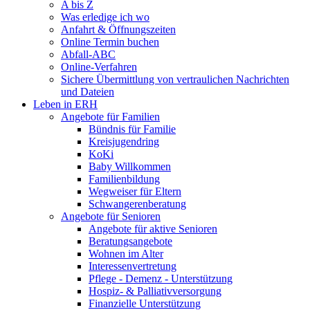
A bis Z
Was erledige ich wo
Anfahrt & Öffnungszeiten
Online Termin buchen
Abfall-ABC
Online-Verfahren
Sichere Übermittlung von vertraulichen Nachrichten
und Dateien
Leben in ERH
Angebote für Familien
Bündnis für Familie
Kreisjugendring
KoKi
Baby Willkommen
Familienbildung
Wegweiser für Eltern
Schwangerenberatung
Angebote für Senioren
Angebote für aktive Senioren
Beratungsangebote
Wohnen im Alter
Interessenvertretung
Pflege - Demenz - Unterstützung
Hospiz- & Palliativversorgung
Finanzielle Unterstützung