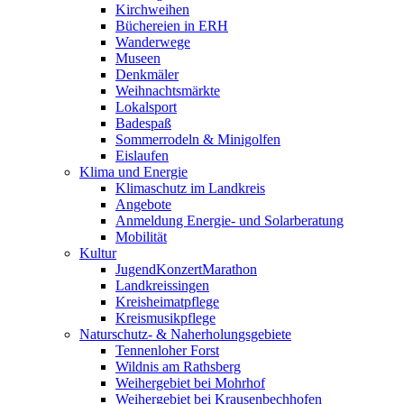
Kirchweihen
Büchereien in ERH
Wanderwege
Museen
Denkmäler
Weihnachtsmärkte
Lokalsport
Badespaß
Sommerrodeln & Minigolfen
Eislaufen
Klima und Energie
Klimaschutz im Landkreis
Angebote
Anmeldung Energie- und Solarberatung
Mobilität
Kultur
JugendKonzertMarathon
Landkreissingen
Kreisheimatpflege
Kreismusikpflege
Naturschutz- & Naherholungsgebiete
Tennenloher Forst
Wildnis am Rathsberg
Weihergebiet bei Mohrhof
Weihergebiet bei Krausenbechhofen