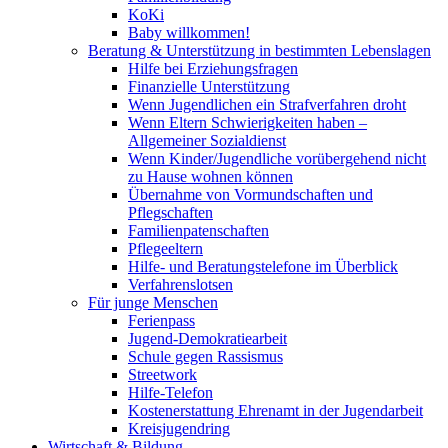
KoKi
Baby willkommen!
Beratung & Unterstützung in bestimmten Lebenslagen
Hilfe bei Erziehungsfragen
Finanzielle Unterstützung
Wenn Jugendlichen ein Strafverfahren droht
Wenn Eltern Schwierigkeiten haben –
Allgemeiner Sozialdienst
Wenn Kinder/Jugendliche vorübergehend nicht
zu Hause wohnen können
Übernahme von Vormundschaften und
Pflegschaften
Familienpatenschaften
Pflegeeltern
Hilfe- und Beratungstelefone im Überblick
Verfahrenslotsen
Für junge Menschen
Ferienpass
Jugend-Demokratiearbeit
Schule gegen Rassismus
Streetwork
Hilfe-Telefon
Kostenerstattung Ehrenamt in der Jugendarbeit
Kreisjugendring
Wirtschaft & Bildung