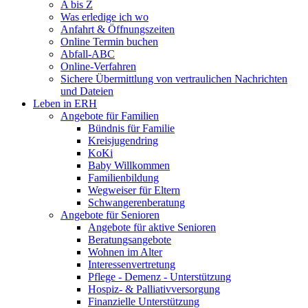
A bis Z
Was erledige ich wo
Anfahrt & Öffnungszeiten
Online Termin buchen
Abfall-ABC
Online-Verfahren
Sichere Übermittlung von vertraulichen Nachrichten
und Dateien
Leben in ERH
Angebote für Familien
Bündnis für Familie
Kreisjugendring
KoKi
Baby Willkommen
Familienbildung
Wegweiser für Eltern
Schwangerenberatung
Angebote für Senioren
Angebote für aktive Senioren
Beratungsangebote
Wohnen im Alter
Interessenvertretung
Pflege - Demenz - Unterstützung
Hospiz- & Palliativversorgung
Finanzielle Unterstützung