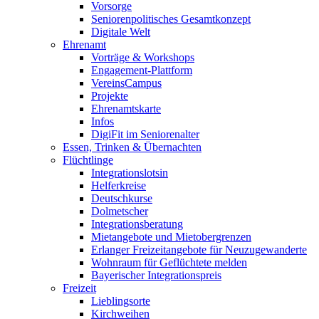
Vorsorge
Seniorenpolitisches Gesamtkonzept
Digitale Welt
Ehrenamt
Vorträge & Workshops
Engagement-Plattform
VereinsCampus
Projekte
Ehrenamtskarte
Infos
DigiFit im Seniorenalter
Essen, Trinken & Übernachten
Flüchtlinge
Integrationslotsin
Helferkreise
Deutschkurse
Dolmetscher
Integrationsberatung
Mietangebote und Mietobergrenzen
Erlanger Freizeitangebote für Neuzugewanderte
Wohnraum für Geflüchtete melden
Bayerischer Integrationspreis
Freizeit
Lieblingsorte
Kirchweihen