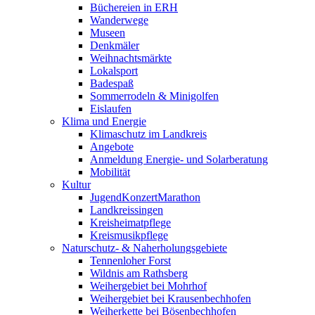
Büchereien in ERH
Wanderwege
Museen
Denkmäler
Weihnachtsmärkte
Lokalsport
Badespaß
Sommerrodeln & Minigolfen
Eislaufen
Klima und Energie
Klimaschutz im Landkreis
Angebote
Anmeldung Energie- und Solarberatung
Mobilität
Kultur
JugendKonzertMarathon
Landkreissingen
Kreisheimatpflege
Kreismusikpflege
Naturschutz- & Naherholungsgebiete
Tennenloher Forst
Wildnis am Rathsberg
Weihergebiet bei Mohrhof
Weihergebiet bei Krausenbechhofen
Weiherkette bei Bösenbechhofen