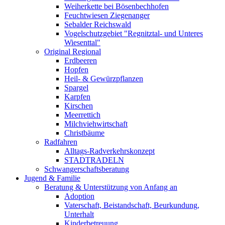
Weiherkette bei Bösenbechhofen
Feuchtwiesen Ziegenanger
Sebalder Reichswald
Vogelschutzgebiet "Regnitztal- und Unteres
Wiesenttal"
Original Regional
Erdbeeren
Hopfen
Heil- & Gewürzpflanzen
Spargel
Karpfen
Kirschen
Meerrettich
Milchviehwirtschaft
Christbäume
Radfahren
Alltags-Radverkehrskonzept
STADTRADELN
Schwangerschaftsberatung
Jugend & Familie
Beratung & Unterstützung von Anfang an
Adoption
Vaterschaft, Beistandschaft, Beurkundung,
Unterhalt
Kinderbetreuung