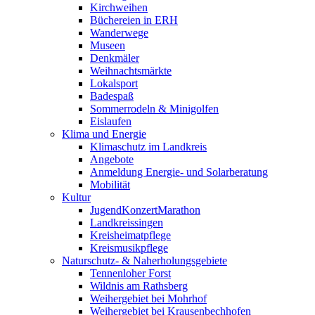
Kirchweihen
Büchereien in ERH
Wanderwege
Museen
Denkmäler
Weihnachtsmärkte
Lokalsport
Badespaß
Sommerrodeln & Minigolfen
Eislaufen
Klima und Energie
Klimaschutz im Landkreis
Angebote
Anmeldung Energie- und Solarberatung
Mobilität
Kultur
JugendKonzertMarathon
Landkreissingen
Kreisheimatpflege
Kreismusikpflege
Naturschutz- & Naherholungsgebiete
Tennenloher Forst
Wildnis am Rathsberg
Weihergebiet bei Mohrhof
Weihergebiet bei Krausenbechhofen