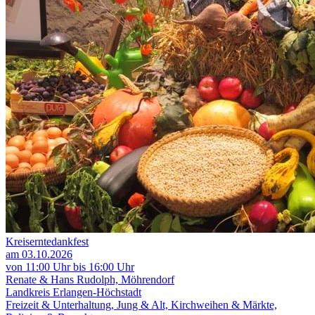
Kreiserntedankfest
am 03.10.2026
von 11:00 Uhr bis 16:00 Uhr
Renate & Hans Rudolph, Möhrendorf
Landkreis Erlangen-Höchstadt
Freizeit & Unterhaltung, Jung & Alt, Kirchweihen & Märkte,