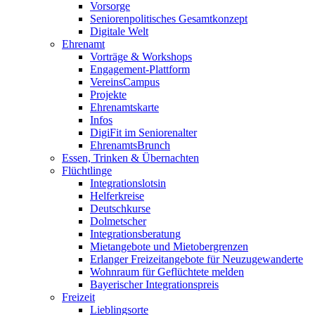
Vorsorge
Seniorenpolitisches Gesamtkonzept
Digitale Welt
Ehrenamt
Vorträge & Workshops
Engagement-Plattform
VereinsCampus
Projekte
Ehrenamtskarte
Infos
DigiFit im Seniorenalter
EhrenamtsBrunch
Essen, Trinken & Übernachten
Flüchtlinge
Integrationslotsin
Helferkreise
Deutschkurse
Dolmetscher
Integrationsberatung
Mietangebote und Mietobergrenzen
Erlanger Freizeitangebote für Neuzugewanderte
Wohnraum für Geflüchtete melden
Bayerischer Integrationspreis
Freizeit
Lieblingsorte