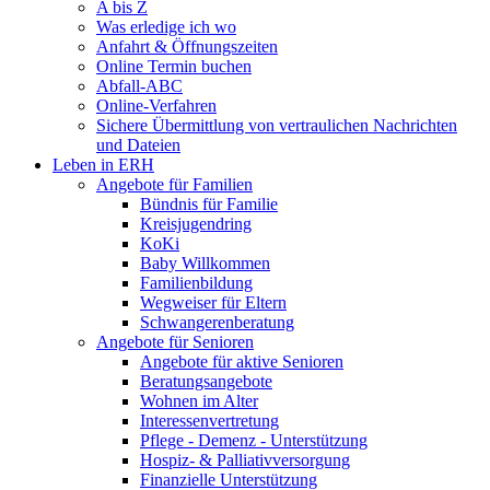
A bis Z
Was erledige ich wo
Anfahrt & Öffnungszeiten
Online Termin buchen
Abfall-ABC
Online-Verfahren
Sichere Übermittlung von vertraulichen Nachrichten
und Dateien
Leben in ERH
Angebote für Familien
Bündnis für Familie
Kreisjugendring
KoKi
Baby Willkommen
Familienbildung
Wegweiser für Eltern
Schwangerenberatung
Angebote für Senioren
Angebote für aktive Senioren
Beratungsangebote
Wohnen im Alter
Interessenvertretung
Pflege - Demenz - Unterstützung
Hospiz- & Palliativversorgung
Finanzielle Unterstützung