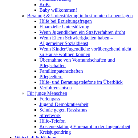
KoKi
Baby willkommen!
Beratung & Unterstützung in bestimmten Lebenslagen
Hilfe bei Erziehungsfragen
Finanzielle Unterstützung
Wenn Jugendlichen ein Strafverfahren droht
Wenn Eltern Schwierigkeiten haben –
Allgemeiner Sozialdienst
Wenn Kinder/Jugendliche vorübergehend nicht
zu Hause wohnen können
Übernahme von Vormundschaften und
Pflegschaften
Familienpatenschaften
Pflegeeltern
Hilfe- und Beratungstelefone im Überblick
Verfahrenslotsen
Für junge Menschen
Ferienpass
Jugend-Demokratiearbeit
Schule gegen Rassismus
Streetwork
Hilfe-Telefon
Kostenerstattung Ehrenamt in der Jugendarbeit
Kreisjugendring
Wirtschaft & Bildung