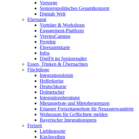
Vorsorge
Seniorenpolitisches Gesamtkonzept
Digitale Welt
Ehrenamt
Vorträge & Workshops
Engagement-Plattform
VereinsCampus
Projekte
Ehrenamtskarte
Infos
DigiFit im Seniorenalter
Essen, Trinken & Übernachten
Flüchtlinge
Integrationslotsin
Helferkreise
Deutschkurse
Dolmetscher
Integrationsberatung
Mietangebote und Mietobergrenzen
Erlanger Freizeitangebote für Neuzugewanderte
Wohnraum für Geflüchtete melden
Bayerischer Integrationspreis
Freizeit
Lieblingsorte
Kirchweihen