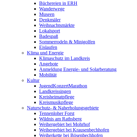
Büchereien in ERH
Wanderwege
Museen
Denkmäler
Weihnachtsmärkte
Lokalsport
Badespaß
Sommerrodeln & Minigolfen
Eislaufen
Klima und Energie
Klimaschutz im Landkreis
Angebote
Anmeldung Energie- und Solarberatung
Mobilität
Kultur
JugendKonzertMarathon
Landkreissingen
Kreisheimatpflege
Kreismusikpflege
Naturschutz- & Naherholungsgebiete
Tennenloher Forst
Wildnis am Rathsberg
Weihergebiet bei Mohrhof
Weihergebiet bei Krausenbechhofen
Weiherkette bei Bösenbechhofen