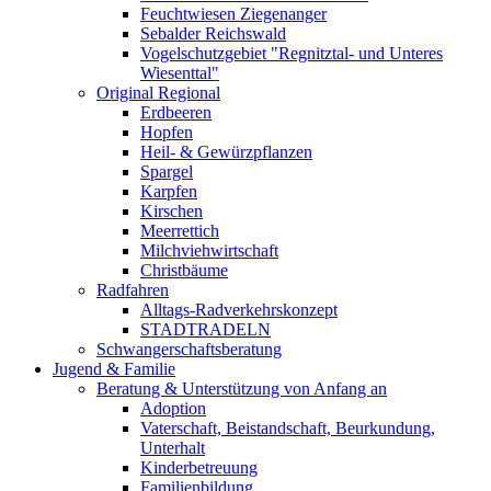
Feuchtwiesen Ziegenanger
Sebalder Reichswald
Vogelschutzgebiet "Regnitztal- und Unteres
Wiesenttal"
Original Regional
Erdbeeren
Hopfen
Heil- & Gewürzpflanzen
Spargel
Karpfen
Kirschen
Meerrettich
Milchviehwirtschaft
Christbäume
Radfahren
Alltags-Radverkehrskonzept
STADTRADELN
Schwangerschaftsberatung
Jugend & Familie
Beratung & Unterstützung von Anfang an
Adoption
Vaterschaft, Beistandschaft, Beurkundung,
Unterhalt
Kinderbetreuung
Familienbildung