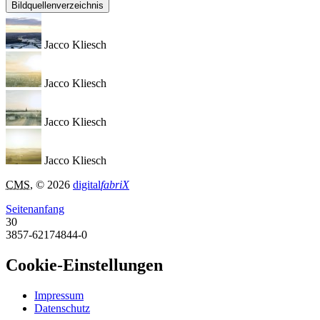
Bildquellenverzeichnis
Jacco Kliesch
Jacco Kliesch
Jacco Kliesch
Jacco Kliesch
CMS
, © 2026
digital
fabriX
Seitenanfang
30
3857-62174844-0
Cookie-Einstellungen
Impressum
Datenschutz