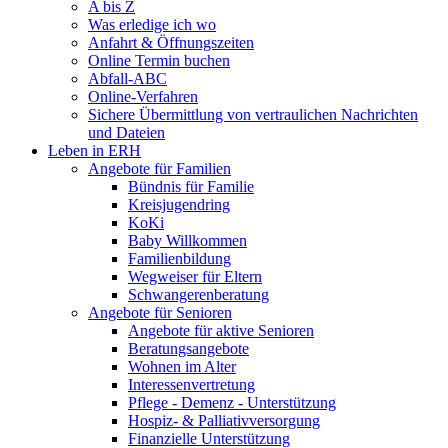
A bis Z
Was erledige ich wo
Anfahrt & Öffnungszeiten
Online Termin buchen
Abfall-ABC
Online-Verfahren
Sichere Übermittlung von vertraulichen Nachrichten
und Dateien
Leben in ERH
Angebote für Familien
Bündnis für Familie
Kreisjugendring
KoKi
Baby Willkommen
Familienbildung
Wegweiser für Eltern
Schwangerenberatung
Angebote für Senioren
Angebote für aktive Senioren
Beratungsangebote
Wohnen im Alter
Interessenvertretung
Pflege - Demenz - Unterstützung
Hospiz- & Palliativversorgung
Finanzielle Unterstützung