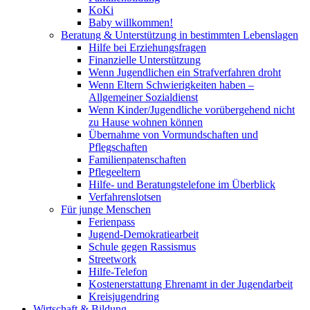
KoKi
Baby willkommen!
Beratung & Unterstützung in bestimmten Lebenslagen
Hilfe bei Erziehungsfragen
Finanzielle Unterstützung
Wenn Jugendlichen ein Strafverfahren droht
Wenn Eltern Schwierigkeiten haben –
Allgemeiner Sozialdienst
Wenn Kinder/Jugendliche vorübergehend nicht
zu Hause wohnen können
Übernahme von Vormundschaften und
Pflegschaften
Familienpatenschaften
Pflegeeltern
Hilfe- und Beratungstelefone im Überblick
Verfahrenslotsen
Für junge Menschen
Ferienpass
Jugend-Demokratiearbeit
Schule gegen Rassismus
Streetwork
Hilfe-Telefon
Kostenerstattung Ehrenamt in der Jugendarbeit
Kreisjugendring
Wirtschaft & Bildung