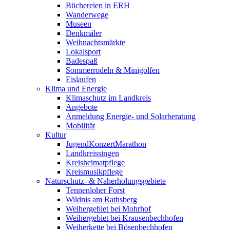
Büchereien in ERH
Wanderwege
Museen
Denkmäler
Weihnachtsmärkte
Lokalsport
Badespaß
Sommerrodeln & Minigolfen
Eislaufen
Klima und Energie
Klimaschutz im Landkreis
Angebote
Anmeldung Energie- und Solarberatung
Mobilität
Kultur
JugendKonzertMarathon
Landkreissingen
Kreisheimatpflege
Kreismusikpflege
Naturschutz- & Naherholungsgebiete
Tennenloher Forst
Wildnis am Rathsberg
Weihergebiet bei Mohrhof
Weihergebiet bei Krausenbechhofen
Weiherkette bei Bösenbechhofen