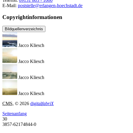
Telefon:
09131 803 - 1000
E-Mail:
poststelle@erlangen-hoechstadt.de
Copyrightinformationen
Bildquellenverzeichnis
Jacco Kliesch
Jacco Kliesch
Jacco Kliesch
Jacco Kliesch
CMS
, © 2026
digital
fabriX
Seitenanfang
30
3857-62174844-0