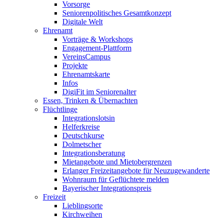
Vorsorge
Seniorenpolitisches Gesamtkonzept
Digitale Welt
Ehrenamt
Vorträge & Workshops
Engagement-Plattform
VereinsCampus
Projekte
Ehrenamtskarte
Infos
DigiFit im Seniorenalter
Essen, Trinken & Übernachten
Flüchtlinge
Integrationslotsin
Helferkreise
Deutschkurse
Dolmetscher
Integrationsberatung
Mietangebote und Mietobergrenzen
Erlanger Freizeitangebote für Neuzugewanderte
Wohnraum für Geflüchtete melden
Bayerischer Integrationspreis
Freizeit
Lieblingsorte
Kirchweihen