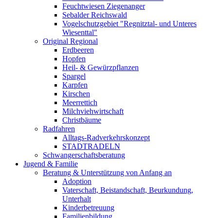
Feuchtwiesen Ziegenanger
Sebalder Reichswald
Vogelschutzgebiet "Regnitztal- und Unteres
Wiesenttal"
Original Regional
Erdbeeren
Hopfen
Heil- & Gewürzpflanzen
Spargel
Karpfen
Kirschen
Meerrettich
Milchviehwirtschaft
Christbäume
Radfahren
Alltags-Radverkehrskonzept
STADTRADELN
Schwangerschaftsberatung
Jugend & Familie
Beratung & Unterstützung von Anfang an
Adoption
Vaterschaft, Beistandschaft, Beurkundung,
Unterhalt
Kinderbetreuung
Familienbildung