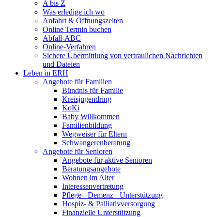
A bis Z
Was erledige ich wo
Anfahrt & Öffnungszeiten
Online Termin buchen
Abfall-ABC
Online-Verfahren
Sichere Übermittlung von vertraulichen Nachrichten
und Dateien
Leben in ERH
Angebote für Familien
Bündnis für Familie
Kreisjugendring
KoKi
Baby Willkommen
Familienbildung
Wegweiser für Eltern
Schwangerenberatung
Angebote für Senioren
Angebote für aktive Senioren
Beratungsangebote
Wohnen im Alter
Interessenvertretung
Pflege - Demenz - Unterstützung
Hospiz- & Palliativversorgung
Finanzielle Unterstützung