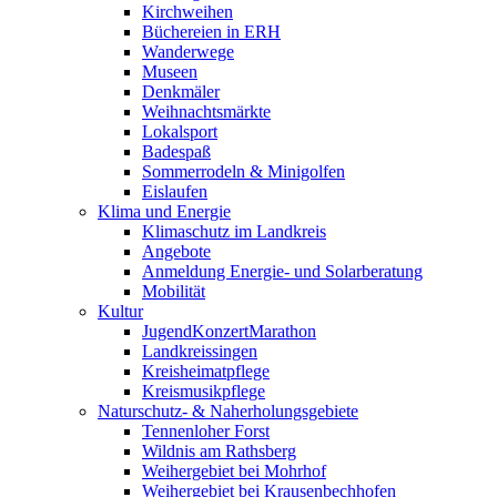
Kirchweihen
Büchereien in ERH
Wanderwege
Museen
Denkmäler
Weihnachtsmärkte
Lokalsport
Badespaß
Sommerrodeln & Minigolfen
Eislaufen
Klima und Energie
Klimaschutz im Landkreis
Angebote
Anmeldung Energie- und Solarberatung
Mobilität
Kultur
JugendKonzertMarathon
Landkreissingen
Kreisheimatpflege
Kreismusikpflege
Naturschutz- & Naherholungsgebiete
Tennenloher Forst
Wildnis am Rathsberg
Weihergebiet bei Mohrhof
Weihergebiet bei Krausenbechhofen