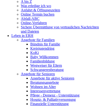
A bis Z
Was erledige ich wo
Anfahrt & Öffnungszeiten
Online Termin buchen
Abfall-ABC
Online-Verfahren
Sichere Übermittlung von vertraulichen Nachrichten
und Dateien
Leben in ERH
Angebote für Familien
Bündnis für Familie
Kreisjugendring
KoKi
Baby Willkommen
Familienbildung
Wegweiser für Eltern
Schwangerenberatung
Angebote für Senioren
Angebote für aktive Senioren
Beratungsangebote
Wohnen im Alter
Interessenvertretung
Pflege - Demenz - Unterstützung
Hospiz- & Palliativversorgung
Finanzielle Unterstützung