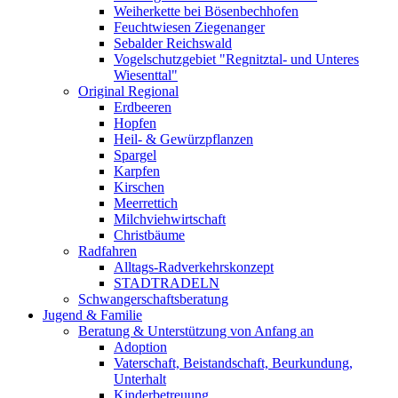
Weiherkette bei Bösenbechhofen
Feuchtwiesen Ziegenanger
Sebalder Reichswald
Vogelschutzgebiet "Regnitztal- und Unteres
Wiesenttal"
Original Regional
Erdbeeren
Hopfen
Heil- & Gewürzpflanzen
Spargel
Karpfen
Kirschen
Meerrettich
Milchviehwirtschaft
Christbäume
Radfahren
Alltags-Radverkehrskonzept
STADTRADELN
Schwangerschaftsberatung
Jugend & Familie
Beratung & Unterstützung von Anfang an
Adoption
Vaterschaft, Beistandschaft, Beurkundung,
Unterhalt
Kinderbetreuung