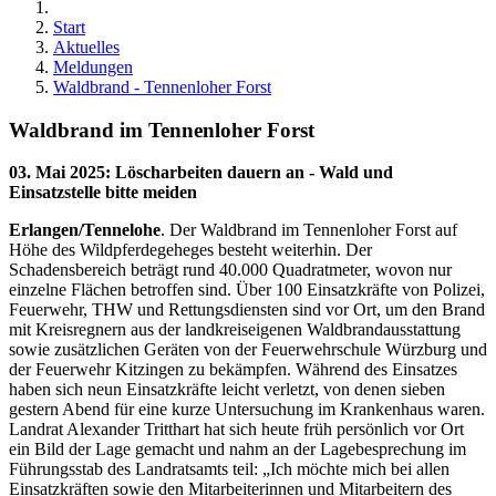
Start
Aktuelles
Meldungen
Waldbrand - Tennenloher Forst
Waldbrand im Tennenloher Forst
03. Mai 2025
:
Löscharbeiten dauern an - Wald und
Einsatzstelle bitte meiden
Erlangen/Tennelohe
. Der Waldbrand im Tennenloher Forst auf
Höhe des Wildpferdegeheges besteht weiterhin. Der
Schadensbereich beträgt rund 40.000 Quadratmeter, wovon nur
einzelne Flächen betroffen sind. Über 100 Einsatzkräfte von Polizei,
Feuerwehr, THW und Rettungsdiensten sind vor Ort, um den Brand
mit Kreisregnern aus der landkreiseigenen Waldbrandausstattung
sowie zusätzlichen Geräten von der Feuerwehrschule Würzburg und
der Feuerwehr Kitzingen zu bekämpfen. Während des Einsatzes
haben sich neun Einsatzkräfte leicht verletzt, von denen sieben
gestern Abend für eine kurze Untersuchung im Krankenhaus waren.
Landrat Alexander Tritthart hat sich heute früh persönlich vor Ort
ein Bild der Lage gemacht und nahm an der Lagebesprechung im
Führungsstab des Landratsamts teil: „Ich möchte mich bei allen
Einsatzkräften sowie den Mitarbeiterinnen und Mitarbeitern des