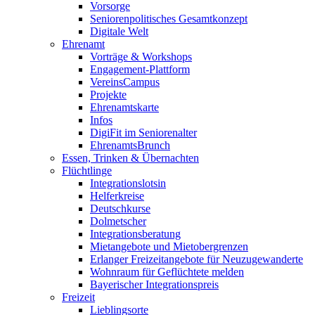
Vorsorge
Seniorenpolitisches Gesamtkonzept
Digitale Welt
Ehrenamt
Vorträge & Workshops
Engagement-Plattform
VereinsCampus
Projekte
Ehrenamtskarte
Infos
DigiFit im Seniorenalter
EhrenamtsBrunch
Essen, Trinken & Übernachten
Flüchtlinge
Integrationslotsin
Helferkreise
Deutschkurse
Dolmetscher
Integrationsberatung
Mietangebote und Mietobergrenzen
Erlanger Freizeitangebote für Neuzugewanderte
Wohnraum für Geflüchtete melden
Bayerischer Integrationspreis
Freizeit
Lieblingsorte