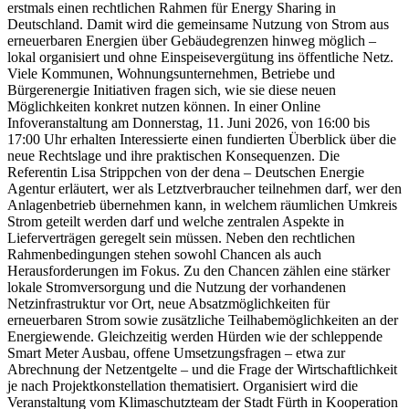
erstmals einen rechtlichen Rahmen für Energy Sharing in
Deutschland. Damit wird die gemeinsame Nutzung von Strom aus
erneuerbaren Energien über Gebäudegrenzen hinweg möglich –
lokal organisiert und ohne Einspeisevergütung ins öffentliche Netz.
Viele Kommunen, Wohnungsunternehmen, Betriebe und
Bürgerenergie Initiativen fragen sich, wie sie diese neuen
Möglichkeiten konkret nutzen können. In einer Online
Infoveranstaltung am Donnerstag, 11. Juni 2026, von 16:00 bis
17:00 Uhr erhalten Interessierte einen fundierten Überblick über die
neue Rechtslage und ihre praktischen Konsequenzen. Die
Referentin Lisa Strippchen von der dena – Deutschen Energie
Agentur erläutert, wer als Letztverbraucher teilnehmen darf, wer den
Anlagenbetrieb übernehmen kann, in welchem räumlichen Umkreis
Strom geteilt werden darf und welche zentralen Aspekte in
Lieferverträgen geregelt sein müssen. Neben den rechtlichen
Rahmenbedingungen stehen sowohl Chancen als auch
Herausforderungen im Fokus. Zu den Chancen zählen eine stärker
lokale Stromversorgung und die Nutzung der vorhandenen
Netzinfrastruktur vor Ort, neue Absatzmöglichkeiten für
erneuerbaren Strom sowie zusätzliche Teilhabemöglichkeiten an der
Energiewende. Gleichzeitig werden Hürden wie der schleppende
Smart Meter Ausbau, offene Umsetzungsfragen – etwa zur
Abrechnung der Netzentgelte – und die Frage der Wirtschaftlichkeit
je nach Projektkonstellation thematisiert. Organisiert wird die
Veranstaltung vom Klimaschutzteam der Stadt Fürth in Kooperation