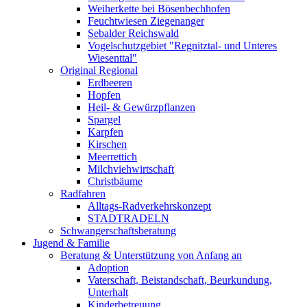
Weiherkette bei Bösenbechhofen
Feuchtwiesen Ziegenanger
Sebalder Reichswald
Vogelschutzgebiet "Regnitztal- und Unteres
Wiesenttal"
Original Regional
Erdbeeren
Hopfen
Heil- & Gewürzpflanzen
Spargel
Karpfen
Kirschen
Meerrettich
Milchviehwirtschaft
Christbäume
Radfahren
Alltags-Radverkehrskonzept
STADTRADELN
Schwangerschaftsberatung
Jugend & Familie
Beratung & Unterstützung von Anfang an
Adoption
Vaterschaft, Beistandschaft, Beurkundung,
Unterhalt
Kinderbetreuung