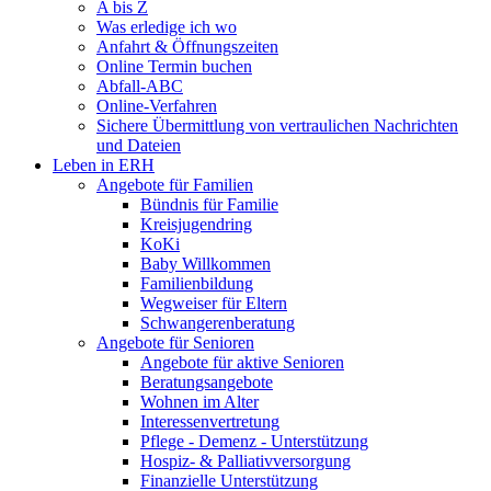
A bis Z
Was erledige ich wo
Anfahrt & Öffnungszeiten
Online Termin buchen
Abfall-ABC
Online-Verfahren
Sichere Übermittlung von vertraulichen Nachrichten
und Dateien
Leben in ERH
Angebote für Familien
Bündnis für Familie
Kreisjugendring
KoKi
Baby Willkommen
Familienbildung
Wegweiser für Eltern
Schwangerenberatung
Angebote für Senioren
Angebote für aktive Senioren
Beratungsangebote
Wohnen im Alter
Interessenvertretung
Pflege - Demenz - Unterstützung
Hospiz- & Palliativversorgung
Finanzielle Unterstützung