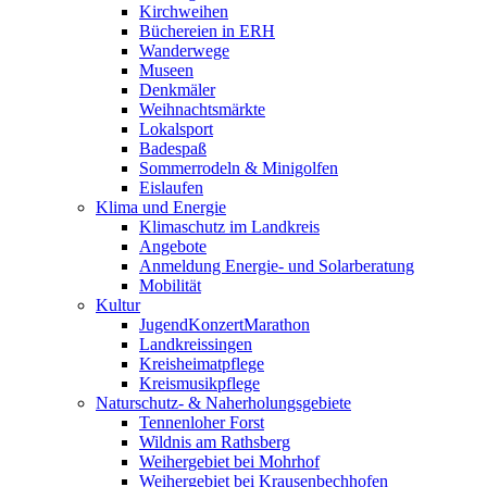
Kirchweihen
Büchereien in ERH
Wanderwege
Museen
Denkmäler
Weihnachtsmärkte
Lokalsport
Badespaß
Sommerrodeln & Minigolfen
Eislaufen
Klima und Energie
Klimaschutz im Landkreis
Angebote
Anmeldung Energie- und Solarberatung
Mobilität
Kultur
JugendKonzertMarathon
Landkreissingen
Kreisheimatpflege
Kreismusikpflege
Naturschutz- & Naherholungsgebiete
Tennenloher Forst
Wildnis am Rathsberg
Weihergebiet bei Mohrhof
Weihergebiet bei Krausenbechhofen