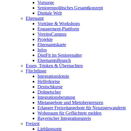
Vorsorge
Seniorenpolitisches Gesamtkonzept
Digitale Welt
Ehrenamt
Vorträge & Workshops
Engagement-Plattform
VereinsCampus
Projekte
Ehrenamtskarte
Infos
DigiFit im Seniorenalter
EhrenamtsBrunch
Essen, Trinken & Übernachten
Flüchtlinge
Integrationslotsin
Helferkreise
Deutschkurse
Dolmetscher
Integrationsberatung
Mietangebote und Mietobergrenzen
Erlanger Freizeitangebote für Neuzugewanderte
Wohnraum für Geflüchtete melden
Bayerischer Integrationspreis
Freizeit
Lieblingsorte