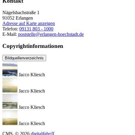
Kontakt
Nägelsbachstraße 1
91052
Erlangen
Adresse auf Karte anzeigen
Telefon:
09131 803 - 1000
E-Mail:
poststelle@erlangen-hoechstadt.de
Copyrightinformationen
Bildquellenverzeichnis
Jacco Kliesch
Jacco Kliesch
Jacco Kliesch
Jacco Kliesch
CMS
, © 2026
digital
fabriX