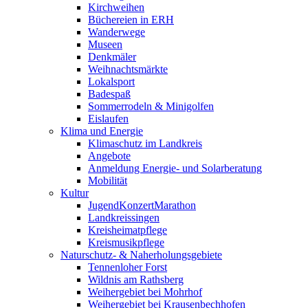
Kirchweihen
Büchereien in ERH
Wanderwege
Museen
Denkmäler
Weihnachtsmärkte
Lokalsport
Badespaß
Sommerrodeln & Minigolfen
Eislaufen
Klima und Energie
Klimaschutz im Landkreis
Angebote
Anmeldung Energie- und Solarberatung
Mobilität
Kultur
JugendKonzertMarathon
Landkreissingen
Kreisheimatpflege
Kreismusikpflege
Naturschutz- & Naherholungsgebiete
Tennenloher Forst
Wildnis am Rathsberg
Weihergebiet bei Mohrhof
Weihergebiet bei Krausenbechhofen