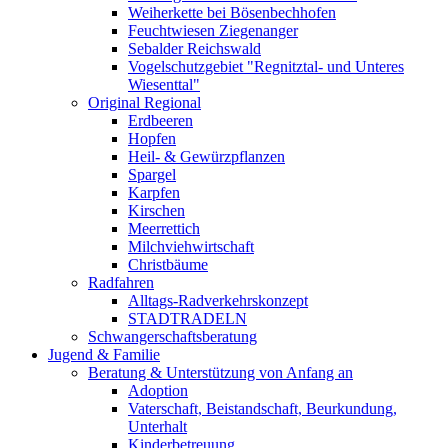
Weiherkette bei Bösenbechhofen
Feuchtwiesen Ziegenanger
Sebalder Reichswald
Vogelschutzgebiet "Regnitztal- und Unteres
Wiesenttal"
Original Regional
Erdbeeren
Hopfen
Heil- & Gewürzpflanzen
Spargel
Karpfen
Kirschen
Meerrettich
Milchviehwirtschaft
Christbäume
Radfahren
Alltags-Radverkehrskonzept
STADTRADELN
Schwangerschaftsberatung
Jugend & Familie
Beratung & Unterstützung von Anfang an
Adoption
Vaterschaft, Beistandschaft, Beurkundung,
Unterhalt
Kinderbetreuung