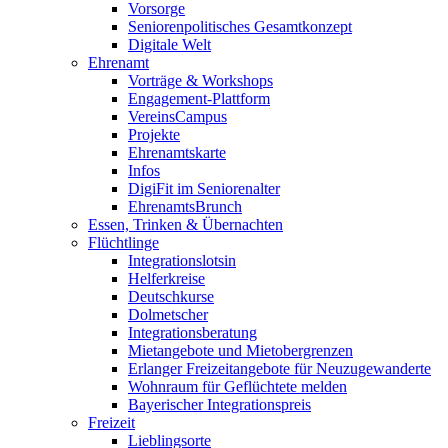
Vorsorge
Seniorenpolitisches Gesamtkonzept
Digitale Welt
Ehrenamt
Vorträge & Workshops
Engagement-Plattform
VereinsCampus
Projekte
Ehrenamtskarte
Infos
DigiFit im Seniorenalter
EhrenamtsBrunch
Essen, Trinken & Übernachten
Flüchtlinge
Integrationslotsin
Helferkreise
Deutschkurse
Dolmetscher
Integrationsberatung
Mietangebote und Mietobergrenzen
Erlanger Freizeitangebote für Neuzugewanderte
Wohnraum für Geflüchtete melden
Bayerischer Integrationspreis
Freizeit
Lieblingsorte