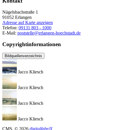
Kontakt
Nägelsbachstraße 1
91052
Erlangen
Adresse auf Karte anzeigen
Telefon:
09131 803 - 1000
E-Mail:
poststelle@erlangen-hoechstadt.de
Copyrightinformationen
Bildquellenverzeichnis
Jacco Kliesch
Jacco Kliesch
Jacco Kliesch
Jacco Kliesch
CMS
, © 2026
digital
fabriX