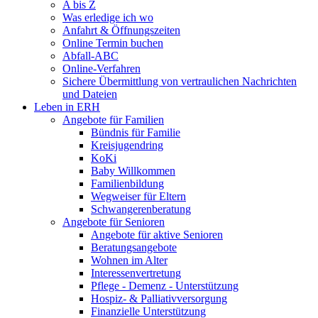
A bis Z
Was erledige ich wo
Anfahrt & Öffnungszeiten
Online Termin buchen
Abfall-ABC
Online-Verfahren
Sichere Übermittlung von vertraulichen Nachrichten
und Dateien
Leben in ERH
Angebote für Familien
Bündnis für Familie
Kreisjugendring
KoKi
Baby Willkommen
Familienbildung
Wegweiser für Eltern
Schwangerenberatung
Angebote für Senioren
Angebote für aktive Senioren
Beratungsangebote
Wohnen im Alter
Interessenvertretung
Pflege - Demenz - Unterstützung
Hospiz- & Palliativversorgung
Finanzielle Unterstützung