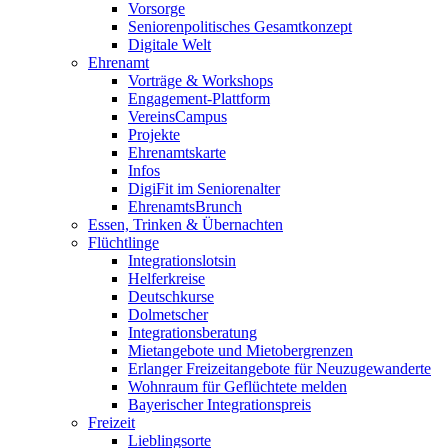
Vorsorge
Seniorenpolitisches Gesamtkonzept
Digitale Welt
Ehrenamt
Vorträge & Workshops
Engagement-Plattform
VereinsCampus
Projekte
Ehrenamtskarte
Infos
DigiFit im Seniorenalter
EhrenamtsBrunch
Essen, Trinken & Übernachten
Flüchtlinge
Integrationslotsin
Helferkreise
Deutschkurse
Dolmetscher
Integrationsberatung
Mietangebote und Mietobergrenzen
Erlanger Freizeitangebote für Neuzugewanderte
Wohnraum für Geflüchtete melden
Bayerischer Integrationspreis
Freizeit
Lieblingsorte