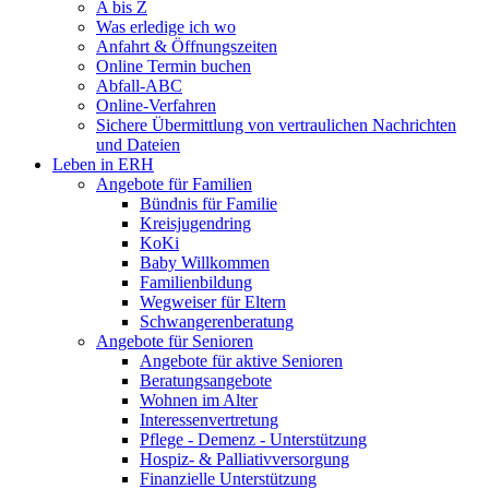
A bis Z
Was erledige ich wo
Anfahrt & Öffnungszeiten
Online Termin buchen
Abfall-ABC
Online-Verfahren
Sichere Übermittlung von vertraulichen Nachrichten
und Dateien
Leben in ERH
Angebote für Familien
Bündnis für Familie
Kreisjugendring
KoKi
Baby Willkommen
Familienbildung
Wegweiser für Eltern
Schwangerenberatung
Angebote für Senioren
Angebote für aktive Senioren
Beratungsangebote
Wohnen im Alter
Interessenvertretung
Pflege - Demenz - Unterstützung
Hospiz- & Palliativversorgung
Finanzielle Unterstützung