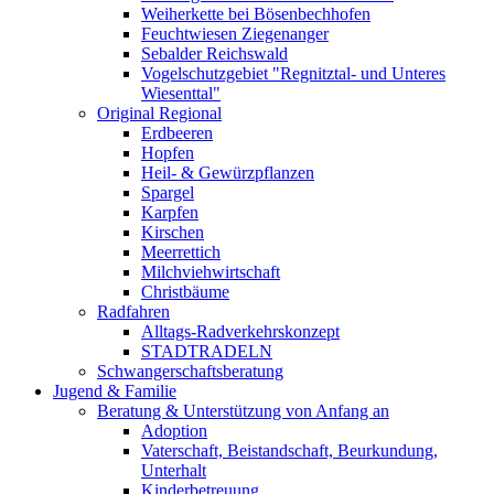
Weiherkette bei Bösenbechhofen
Feuchtwiesen Ziegenanger
Sebalder Reichswald
Vogelschutzgebiet "Regnitztal- und Unteres
Wiesenttal"
Original Regional
Erdbeeren
Hopfen
Heil- & Gewürzpflanzen
Spargel
Karpfen
Kirschen
Meerrettich
Milchviehwirtschaft
Christbäume
Radfahren
Alltags-Radverkehrskonzept
STADTRADELN
Schwangerschaftsberatung
Jugend & Familie
Beratung & Unterstützung von Anfang an
Adoption
Vaterschaft, Beistandschaft, Beurkundung,
Unterhalt
Kinderbetreuung