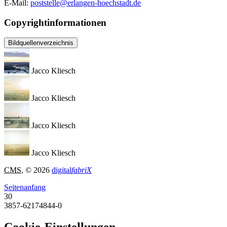
E-Mail:
poststelle@erlangen-hoechstadt.de
Copyrightinformationen
Bildquellenverzeichnis
Jacco Kliesch
Jacco Kliesch
Jacco Kliesch
Jacco Kliesch
CMS
, © 2026
digital
fabriX
Seitenanfang
30
3857-62174844-0