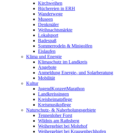
Kirchweihen
Büchereien in ERH
Wanderwege
Museen
Denkmäler
Weihnachtsmärkte
Lokalsport
Badespaß
Sommerrodeln & Minigolfen
Eislaufen
Klima und Energie
Klimaschutz im Landkreis
Angebote
Anmeldung Energie- und Solarberatung
Mobilität
Kultur
JugendKonzertMarathon
Landkreissingen
Kreisheimatpflege
Kreismusikpflege
Naturschutz- & Naherholungsgebiete
Tennenloher Forst
Wildnis am Rathsberg
Weihergebiet bei Mohrhof
Weihergebiet bei Krausenbechhofen