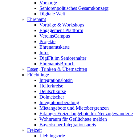
Vorsorge
Seniorenpolitisches Gesamtkonzept
Digitale Welt
Ehrenamt
Vorträge & Workshops
Engagement-Plattform
VereinsCampus
Projekte
Ehrenamtskarte
Infos
DigiFit im Seniorenalter
EhrenamtsBrunch
Essen, Trinken & Übernachten
Flüchtlinge
Integrationslotsin
Helferkreise
Deutschkurse
Dolmetscher
Integrationsberatung
Mietangebote und Mietobergrenzen
Erlanger Freizeitangebote für Neuzugewanderte
Wohnraum für Geflüchtete melden
Bayerischer Integrationspreis
Freizeit
Lieblingsorte