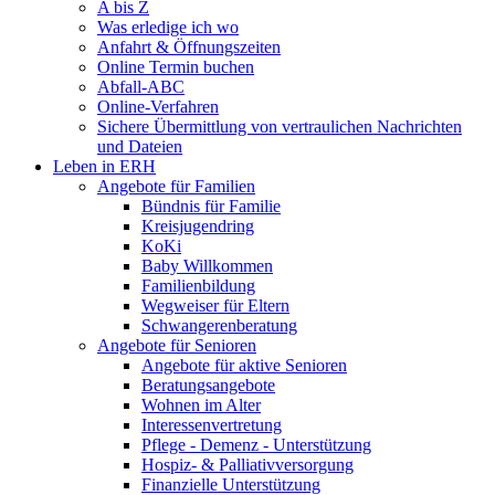
A bis Z
Was erledige ich wo
Anfahrt & Öffnungszeiten
Online Termin buchen
Abfall-ABC
Online-Verfahren
Sichere Übermittlung von vertraulichen Nachrichten
und Dateien
Leben in ERH
Angebote für Familien
Bündnis für Familie
Kreisjugendring
KoKi
Baby Willkommen
Familienbildung
Wegweiser für Eltern
Schwangerenberatung
Angebote für Senioren
Angebote für aktive Senioren
Beratungsangebote
Wohnen im Alter
Interessenvertretung
Pflege - Demenz - Unterstützung
Hospiz- & Palliativversorgung
Finanzielle Unterstützung