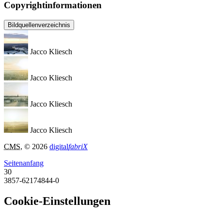
Copyrightinformationen
Bildquellenverzeichnis
Jacco Kliesch
Jacco Kliesch
Jacco Kliesch
Jacco Kliesch
CMS
, © 2026
digital
fabriX
Seitenanfang
30
3857-62174844-0
Cookie-Einstellungen