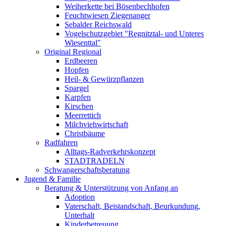
Weiherkette bei Bösenbechhofen
Feuchtwiesen Ziegenanger
Sebalder Reichswald
Vogelschutzgebiet "Regnitztal- und Unteres
Wiesenttal"
Original Regional
Erdbeeren
Hopfen
Heil- & Gewürzpflanzen
Spargel
Karpfen
Kirschen
Meerrettich
Milchviehwirtschaft
Christbäume
Radfahren
Alltags-Radverkehrskonzept
STADTRADELN
Schwangerschaftsberatung
Jugend & Familie
Beratung & Unterstützung von Anfang an
Adoption
Vaterschaft, Beistandschaft, Beurkundung,
Unterhalt
Kinderbetreuung