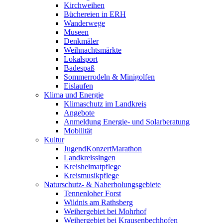
Kirchweihen
Büchereien in ERH
Wanderwege
Museen
Denkmäler
Weihnachtsmärkte
Lokalsport
Badespaß
Sommerrodeln & Minigolfen
Eislaufen
Klima und Energie
Klimaschutz im Landkreis
Angebote
Anmeldung Energie- und Solarberatung
Mobilität
Kultur
JugendKonzertMarathon
Landkreissingen
Kreisheimatpflege
Kreismusikpflege
Naturschutz- & Naherholungsgebiete
Tennenloher Forst
Wildnis am Rathsberg
Weihergebiet bei Mohrhof
Weihergebiet bei Krausenbechhofen