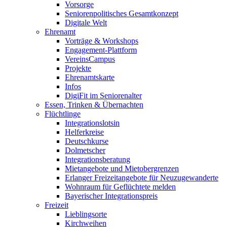
Vorsorge
Seniorenpolitisches Gesamtkonzept
Digitale Welt
Ehrenamt
Vorträge & Workshops
Engagement-Plattform
VereinsCampus
Projekte
Ehrenamtskarte
Infos
DigiFit im Seniorenalter
Essen, Trinken & Übernachten
Flüchtlinge
Integrationslotsin
Helferkreise
Deutschkurse
Dolmetscher
Integrationsberatung
Mietangebote und Mietobergrenzen
Erlanger Freizeitangebote für Neuzugewanderte
Wohnraum für Geflüchtete melden
Bayerischer Integrationspreis
Freizeit
Lieblingsorte
Kirchweihen