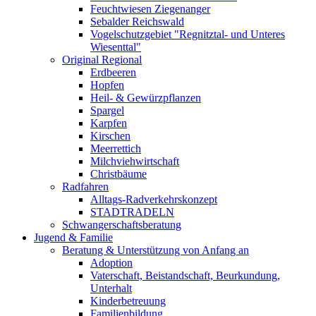
Feuchtwiesen Ziegenanger
Sebalder Reichswald
Vogelschutzgebiet "Regnitztal- und Unteres
Wiesenttal"
Original Regional
Erdbeeren
Hopfen
Heil- & Gewürzpflanzen
Spargel
Karpfen
Kirschen
Meerrettich
Milchviehwirtschaft
Christbäume
Radfahren
Alltags-Radverkehrskonzept
STADTRADELN
Schwangerschaftsberatung
Jugend & Familie
Beratung & Unterstützung von Anfang an
Adoption
Vaterschaft, Beistandschaft, Beurkundung,
Unterhalt
Kinderbetreuung
Familienbildung