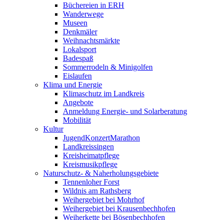
Büchereien in ERH
Wanderwege
Museen
Denkmäler
Weihnachtsmärkte
Lokalsport
Badespaß
Sommerrodeln & Minigolfen
Eislaufen
Klima und Energie
Klimaschutz im Landkreis
Angebote
Anmeldung Energie- und Solarberatung
Mobilität
Kultur
JugendKonzertMarathon
Landkreissingen
Kreisheimatpflege
Kreismusikpflege
Naturschutz- & Naherholungsgebiete
Tennenloher Forst
Wildnis am Rathsberg
Weihergebiet bei Mohrhof
Weihergebiet bei Krausenbechhofen
Weiherkette bei Bösenbechhofen