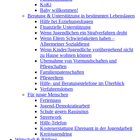
KoKi
Baby willkommen!
Beratung & Unterstützung in bestimmten Lebenslagen
Hilfe bei Erziehungsfragen
Finanzielle Unterstützung
Wenn Jugendlichen ein Strafverfahren droht
Wenn Eltern Schwierigkeiten haben –
Allgemeiner Sozialdienst
Wenn Kinder/Jugendliche vorübergehend nicht
zu Hause wohnen können
Übernahme von Vormundschaften und
Pflegschaften
Familienpatenschaften
Pflegeeltern
Hilfe- und Beratungstelefone im Überblick
Verfahrenslotsen
Für junge Menschen
Ferienpass
Jugend-Demokratiearbeit
Schule gegen Rassismus
Streetwork
Hilfe-Telefon
Kostenerstattung Ehrenamt in der Jugendarbeit
Kreisjugendring
Wirtschaft & Bildung