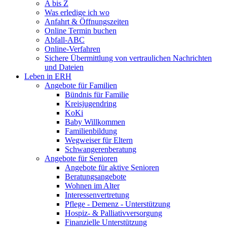
A bis Z
Was erledige ich wo
Anfahrt & Öffnungszeiten
Online Termin buchen
Abfall-ABC
Online-Verfahren
Sichere Übermittlung von vertraulichen Nachrichten
und Dateien
Leben in ERH
Angebote für Familien
Bündnis für Familie
Kreisjugendring
KoKi
Baby Willkommen
Familienbildung
Wegweiser für Eltern
Schwangerenberatung
Angebote für Senioren
Angebote für aktive Senioren
Beratungsangebote
Wohnen im Alter
Interessenvertretung
Pflege - Demenz - Unterstützung
Hospiz- & Palliativversorgung
Finanzielle Unterstützung