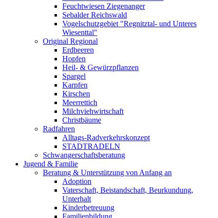
Feuchtwiesen Ziegenanger
Sebalder Reichswald
Vogelschutzgebiet "Regnitztal- und Unteres
Wiesenttal"
Original Regional
Erdbeeren
Hopfen
Heil- & Gewürzpflanzen
Spargel
Karpfen
Kirschen
Meerrettich
Milchviehwirtschaft
Christbäume
Radfahren
Alltags-Radverkehrskonzept
STADTRADELN
Schwangerschaftsberatung
Jugend & Familie
Beratung & Unterstützung von Anfang an
Adoption
Vaterschaft, Beistandschaft, Beurkundung,
Unterhalt
Kinderbetreuung
Familienbildung