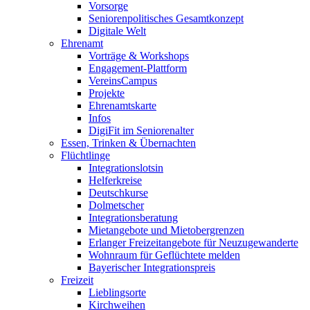
Vorsorge
Seniorenpolitisches Gesamtkonzept
Digitale Welt
Ehrenamt
Vorträge & Workshops
Engagement-Plattform
VereinsCampus
Projekte
Ehrenamtskarte
Infos
DigiFit im Seniorenalter
Essen, Trinken & Übernachten
Flüchtlinge
Integrationslotsin
Helferkreise
Deutschkurse
Dolmetscher
Integrationsberatung
Mietangebote und Mietobergrenzen
Erlanger Freizeitangebote für Neuzugewanderte
Wohnraum für Geflüchtete melden
Bayerischer Integrationspreis
Freizeit
Lieblingsorte
Kirchweihen