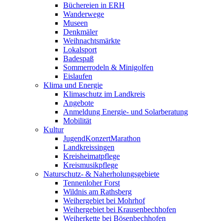
Büchereien in ERH
Wanderwege
Museen
Denkmäler
Weihnachtsmärkte
Lokalsport
Badespaß
Sommerrodeln & Minigolfen
Eislaufen
Klima und Energie
Klimaschutz im Landkreis
Angebote
Anmeldung Energie- und Solarberatung
Mobilität
Kultur
JugendKonzertMarathon
Landkreissingen
Kreisheimatpflege
Kreismusikpflege
Naturschutz- & Naherholungsgebiete
Tennenloher Forst
Wildnis am Rathsberg
Weihergebiet bei Mohrhof
Weihergebiet bei Krausenbechhofen
Weiherkette bei Bösenbechhofen