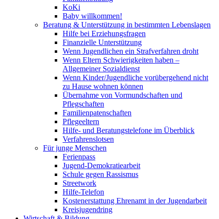
KoKi
Baby willkommen!
Beratung & Unterstützung in bestimmten Lebenslagen
Hilfe bei Erziehungsfragen
Finanzielle Unterstützung
Wenn Jugendlichen ein Strafverfahren droht
Wenn Eltern Schwierigkeiten haben –
Allgemeiner Sozialdienst
Wenn Kinder/Jugendliche vorübergehend nicht
zu Hause wohnen können
Übernahme von Vormundschaften und
Pflegschaften
Familienpatenschaften
Pflegeeltern
Hilfe- und Beratungstelefone im Überblick
Verfahrenslotsen
Für junge Menschen
Ferienpass
Jugend-Demokratiearbeit
Schule gegen Rassismus
Streetwork
Hilfe-Telefon
Kostenerstattung Ehrenamt in der Jugendarbeit
Kreisjugendring
Wirtschaft & Bildung