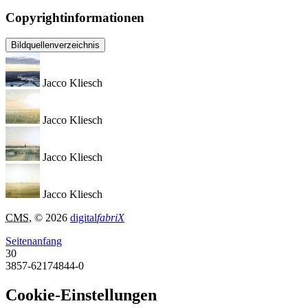
Copyrightinformationen
Bildquellenverzeichnis
Jacco Kliesch
Jacco Kliesch
Jacco Kliesch
Jacco Kliesch
CMS
, © 2026
digital
fabriX
Seitenanfang
30
3857-62174844-0
Cookie-Einstellungen