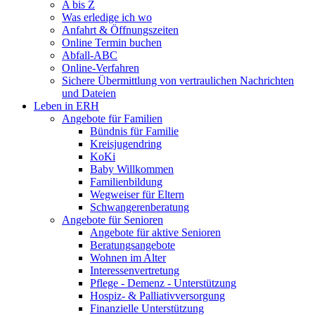
A bis Z
Was erledige ich wo
Anfahrt & Öffnungszeiten
Online Termin buchen
Abfall-ABC
Online-Verfahren
Sichere Übermittlung von vertraulichen Nachrichten
und Dateien
Leben in ERH
Angebote für Familien
Bündnis für Familie
Kreisjugendring
KoKi
Baby Willkommen
Familienbildung
Wegweiser für Eltern
Schwangerenberatung
Angebote für Senioren
Angebote für aktive Senioren
Beratungsangebote
Wohnen im Alter
Interessenvertretung
Pflege - Demenz - Unterstützung
Hospiz- & Palliativversorgung
Finanzielle Unterstützung