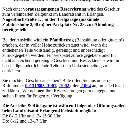
Nach einer
vorausgegangenen Reservierung
wird das Geschirr
zum vereinbarten Zeitpunkt im Landratsamt in Erlangen,
Nägelsbachstraße 1, , in der Tiefgarage (maximale
Zufahrtshöhe 2,00 m) bei Parkplatz Nr. 28, zur Abholung
bereitgestellt
.
Bei der Ausleihe wird ein
Pfandbetrag
(Barzahlung oder girocard)
erhoben, der in voller Höhe zurückerstattet wird, wenn die
entliehenen Teile vollständig, gereinigt und unbeschädigt
zurückgegeben werden. Für verspätet zurückgegebene oder für
nicht ausreichend gereinigte Geschirr- und Besteckteile sowie für
beschädigte oder fehlende Teile ist ein Unkostenbeitrag zu
entrichten.
Sie möchten Geschirr ausleihen? Bitte rufen Sie uns unter der
Rufnummer
09131/803
-1061
,
-1062
oder
-1064
an, um alle Details
zu klären. Wir nehmen Ihre Reservierungen gern entgegen und
stehen Ihnen für Fragen zur Verfügung.
Die Ausleihe & Rückgabe ist während folgender Öffnungszeiten
beim Landratsamt Erlangen-Höchstadt möglich:
Di: 8-12 Uhr und 13- 15:30 Uhr
Do: 8-12 und 13-17 Uhr