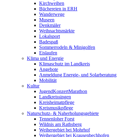
Kirchweihen
Büchereien in ERH
Wanderwege
Museen
Denkmäler
Weihnachtsmärkte
Lokalsport
Badespaß
Sommerrodeln & Minigolfen
Eislaufen
Klima und Energie
Klimaschutz im Landkreis
Angebote
Anmeldung Energie- und Solarberatung
Mobilität
Kultur
JugendKonzertMarathon
Landkreissingen
Kreisheimatpflege
Kreismusikpflege
Naturschutz- & Naherholungsgebiete
Tennenloher Forst
Wildnis am Rathsberg
Weihergebiet bei Mohrhof
Weihergebiet bei Krausenbechhofen