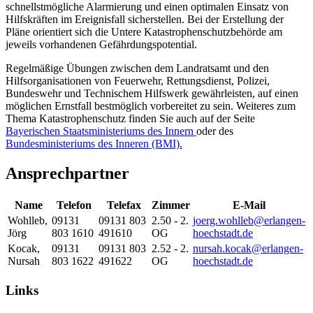
schnellstmögliche Alarmierung und einen optimalen Einsatz von
Hilfskräften im Ereignisfall sicherstellen. Bei der Erstellung der
Pläne orientiert sich die Untere Katastrophenschutzbehörde am
jeweils vorhandenen Gefährdungspotential.
Regelmäßige Übungen zwischen dem Landratsamt und den
Hilfsorganisationen von Feuerwehr, Rettungsdienst, Polizei,
Bundeswehr und Technischem Hilfswerk gewährleisten, auf einen
möglichen Ernstfall bestmöglich vorbereitet zu sein. Weiteres zum
Thema Katastrophenschutz finden Sie auch auf der Seite
Bayerischen Staatsministeriums des Innern
oder des
Bundesministeriums des Inneren (BMI).
Ansprechpartner
Name
Telefon
Telefax
Zimmer
E-Mail
Wohlleb
,
09131
09131 803
2.50 - 2.
joerg.wohlleb@erlangen-
Jörg
803 1610
491610
OG
hoechstadt.de
Kocak
,
09131
09131 803
2.52 - 2.
nursah.kocak@erlangen-
Nursah
803 1622
491622
OG
hoechstadt.de
Links