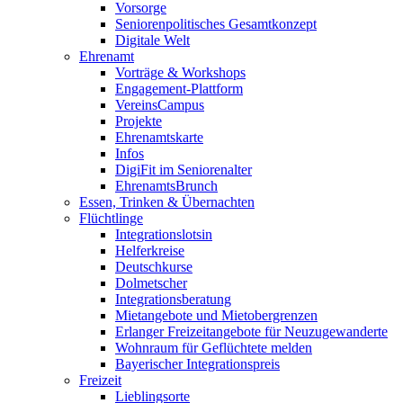
Vorsorge
Seniorenpolitisches Gesamtkonzept
Digitale Welt
Ehrenamt
Vorträge & Workshops
Engagement-Plattform
VereinsCampus
Projekte
Ehrenamtskarte
Infos
DigiFit im Seniorenalter
EhrenamtsBrunch
Essen, Trinken & Übernachten
Flüchtlinge
Integrationslotsin
Helferkreise
Deutschkurse
Dolmetscher
Integrationsberatung
Mietangebote und Mietobergrenzen
Erlanger Freizeitangebote für Neuzugewanderte
Wohnraum für Geflüchtete melden
Bayerischer Integrationspreis
Freizeit
Lieblingsorte