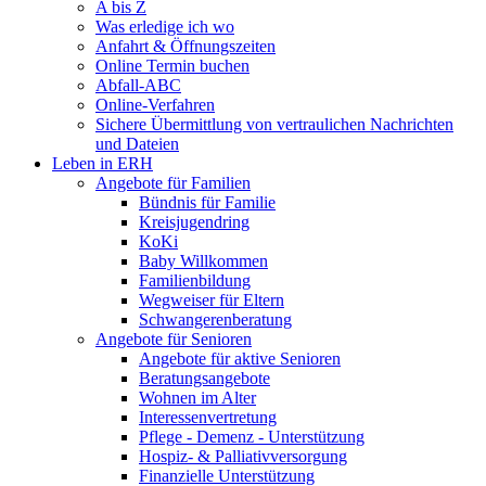
A bis Z
Was erledige ich wo
Anfahrt & Öffnungszeiten
Online Termin buchen
Abfall-ABC
Online-Verfahren
Sichere Übermittlung von vertraulichen Nachrichten
und Dateien
Leben in ERH
Angebote für Familien
Bündnis für Familie
Kreisjugendring
KoKi
Baby Willkommen
Familienbildung
Wegweiser für Eltern
Schwangerenberatung
Angebote für Senioren
Angebote für aktive Senioren
Beratungsangebote
Wohnen im Alter
Interessenvertretung
Pflege - Demenz - Unterstützung
Hospiz- & Palliativversorgung
Finanzielle Unterstützung