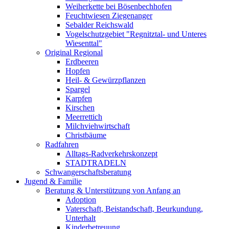
Weiherkette bei Bösenbechhofen
Feuchtwiesen Ziegenanger
Sebalder Reichswald
Vogelschutzgebiet "Regnitztal- und Unteres
Wiesenttal"
Original Regional
Erdbeeren
Hopfen
Heil- & Gewürzpflanzen
Spargel
Karpfen
Kirschen
Meerrettich
Milchviehwirtschaft
Christbäume
Radfahren
Alltags-Radverkehrskonzept
STADTRADELN
Schwangerschaftsberatung
Jugend & Familie
Beratung & Unterstützung von Anfang an
Adoption
Vaterschaft, Beistandschaft, Beurkundung,
Unterhalt
Kinderbetreuung