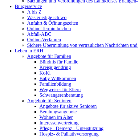
Satzungen und Verordnungen des Landkreises Erlangen
Bürgerservice
A bis Z
Was erledige ich wo
Anfahrt & Öffnungszeiten
Online Termin buchen
Abfall-ABC
Online-Verfahren
Sichere Übermittlung von vertraulichen Nachrichten und
Leben in ERH
Angebote für Familien
Bündnis für Familie
Kreisjugendring
KoKi
Baby Willkommen
Familienbildung
Wegweiser für Eltern
Schwangerenberatung
Angebote für Senioren
Angebote für aktive Senioren
Beratungsangebote
Wohnen im Alter
Interessenvertretung
Pflege - Demenz - Unterstützung
Hospiz- & Palliativversorgung