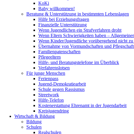
KoKi
Baby willkommen!
Beratung & Unterstützung in bestimmten Lebenslagen
Hilfe bei Erziehungsfragen
Finanzielle Unterstützung
Wenn Jugendlichen ein Strafverfahren droht
Wenn Eltern Schwierigkeiten haben – Allgemeiner 
Wenn Kinder/Jugendliche vorübergehend nicht z
Übernahme von Vormundschaften und Pflegschaft
Familienpatenschaften
Pflegeeltern
Hilfe- und Beratungstelefone im Überblick
Verfahrenslotsen
Für junge Menschen
Ferienpass
Jugend-Demokratiearbeit
Schule gegen Rassismus
Streetwork
Hilfe-Telefon
Kostenerstattung Ehrenamt in der Jugendarbeit
Kreisjugendring
Wirtschaft & Bildung
Bildung
Schulen
Realschulen