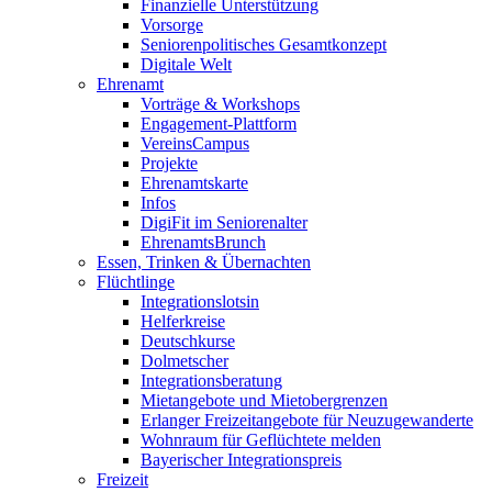
Finanzielle Unterstützung
Vorsorge
Seniorenpolitisches Gesamtkonzept
Digitale Welt
Ehrenamt
Vorträge & Workshops
Engagement-Plattform
VereinsCampus
Projekte
Ehrenamtskarte
Infos
DigiFit im Seniorenalter
EhrenamtsBrunch
Essen, Trinken & Übernachten
Flüchtlinge
Integrationslotsin
Helferkreise
Deutschkurse
Dolmetscher
Integrationsberatung
Mietangebote und Mietobergrenzen
Erlanger Freizeitangebote für Neuzugewanderte
Wohnraum für Geflüchtete melden
Bayerischer Integrationspreis
Freizeit