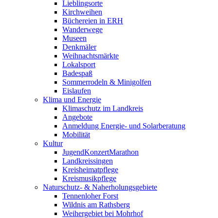
Lieblingsorte
Kirchweihen
Büchereien in ERH
Wanderwege
Museen
Denkmäler
Weihnachtsmärkte
Lokalsport
Badespaß
Sommerrodeln & Minigolfen
Eislaufen
Klima und Energie
Klimaschutz im Landkreis
Angebote
Anmeldung Energie- und Solarberatung
Mobilität
Kultur
JugendKonzertMarathon
Landkreissingen
Kreisheimatpflege
Kreismusikpflege
Naturschutz- & Naherholungsgebiete
Tennenloher Forst
Wildnis am Rathsberg
Weihergebiet bei Mohrhof