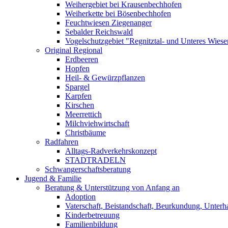
Weihergebiet bei Krausenbechhofen
Weiherkette bei Bösenbechhofen
Feuchtwiesen Ziegenanger
Sebalder Reichswald
Vogelschutzgebiet "Regnitztal- und Unteres Wiesen
Original Regional
Erdbeeren
Hopfen
Heil- & Gewürzpflanzen
Spargel
Karpfen
Kirschen
Meerrettich
Milchviehwirtschaft
Christbäume
Radfahren
Alltags-Radverkehrskonzept
STADTRADELN
Schwangerschaftsberatung
Jugend & Familie
Beratung & Unterstützung von Anfang an
Adoption
Vaterschaft, Beistandschaft, Beurkundung, Unterha
Kinderbetreuung
Familienbildung