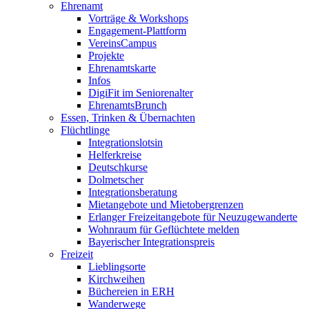
Ehrenamt
Vorträge & Workshops
Engagement-Plattform
VereinsCampus
Projekte
Ehrenamtskarte
Infos
DigiFit im Seniorenalter
EhrenamtsBrunch
Essen, Trinken & Übernachten
Flüchtlinge
Integrationslotsin
Helferkreise
Deutschkurse
Dolmetscher
Integrationsberatung
Mietangebote und Mietobergrenzen
Erlanger Freizeitangebote für Neuzugewanderte
Wohnraum für Geflüchtete melden
Bayerischer Integrationspreis
Freizeit
Lieblingsorte
Kirchweihen
Büchereien in ERH
Wanderwege