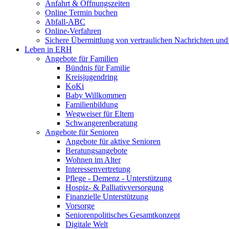
Anfahrt & Öffnungszeiten
Online Termin buchen
Abfall-ABC
Online-Verfahren
Sichere Übermittlung von vertraulichen Nachrichten und
Leben in ERH
Angebote für Familien
Bündnis für Familie
Kreisjugendring
KoKi
Baby Willkommen
Familienbildung
Wegweiser für Eltern
Schwangerenberatung
Angebote für Senioren
Angebote für aktive Senioren
Beratungsangebote
Wohnen im Alter
Interessenvertretung
Pflege - Demenz - Unterstützung
Hospiz- & Palliativversorgung
Finanzielle Unterstützung
Vorsorge
Seniorenpolitisches Gesamtkonzept
Digitale Welt