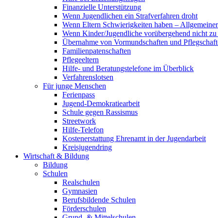
Finanzielle Unterstützung
Wenn Jugendlichen ein Strafverfahren droht
Wenn Eltern Schwierigkeiten haben – Allgemeiner 
Wenn Kinder/Jugendliche vorübergehend nicht z
Übernahme von Vormundschaften und Pflegschaft
Familienpatenschaften
Pflegeeltern
Hilfe- und Beratungstelefone im Überblick
Verfahrenslotsen
Für junge Menschen
Ferienpass
Jugend-Demokratiearbeit
Schule gegen Rassismus
Streetwork
Hilfe-Telefon
Kostenerstattung Ehrenamt in der Jugendarbeit
Kreisjugendring
Wirtschaft & Bildung
Bildung
Schulen
Realschulen
Gymnasien
Berufsbildende Schulen
Förderschulen
Grund- & Mittelschulen