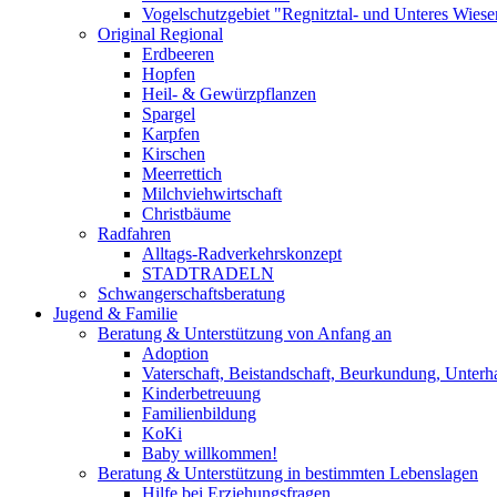
Vogelschutzgebiet "Regnitztal- und Unteres Wiesen
Original Regional
Erdbeeren
Hopfen
Heil- & Gewürzpflanzen
Spargel
Karpfen
Kirschen
Meerrettich
Milchviehwirtschaft
Christbäume
Radfahren
Alltags-Radverkehrskonzept
STADTRADELN
Schwangerschaftsberatung
Jugend & Familie
Beratung & Unterstützung von Anfang an
Adoption
Vaterschaft, Beistandschaft, Beurkundung, Unterha
Kinderbetreuung
Familienbildung
KoKi
Baby willkommen!
Beratung & Unterstützung in bestimmten Lebenslagen
Hilfe bei Erziehungsfragen