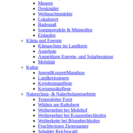
Museen
Denkmäler
Weihnachtsmärkte
Lokalsport
Badespaß
Sommerrodeln & Minigolfen
Eislaufen
Klima und Energie
Klimaschutz im Landkreis
Angebote
Anmeldung Energie- und Solarberatung
Mobilität
Kultur
JugendKonzertMarathon
Landkreissingen
Kreisheimatpflege
Kreismusikpflege
Naturschutz- & Naherholungsgebiete
Tennenloher Forst
Wildnis am Rathsberg
Weihergebiet bei Mohrhof
Weihergebiet bei Krausenbechhofen
Weiherkette bei Bösenbechhofen
Feuchtwiesen Ziegenanger
Sebalder Reichswald