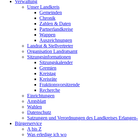
Verwaltung
Unser Landkreis
Gemeinden
Chronik
Zahlen & Daten
Partnerlandkreise
Wappen
Auszeichnungen
Landrat & Stellvertreter
Organisation Landratsamt
Sitzungsinformationen
Sitzungskalender
Gremien
Kreistag
Kreisräte
Fraktionsvorsitzende
Recherche
Einrichtungen
Amtsblatt
Wahlen
Datenschutz
Satzungen und Verordnungen des Landkreises Erlangen
Bürgerservice
A bis Z
Was erledige ich wo