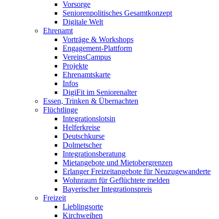
Vorsorge
Seniorenpolitisches Gesamtkonzept
Digitale Welt
Ehrenamt
Vorträge & Workshops
Engagement-Plattform
VereinsCampus
Projekte
Ehrenamtskarte
Infos
DigiFit im Seniorenalter
Essen, Trinken & Übernachten
Flüchtlinge
Integrationslotsin
Helferkreise
Deutschkurse
Dolmetscher
Integrationsberatung
Mietangebote und Mietobergrenzen
Erlanger Freizeitangebote für Neuzugewanderte
Wohnraum für Geflüchtete melden
Bayerischer Integrationspreis
Freizeit
Lieblingsorte
Kirchweihen