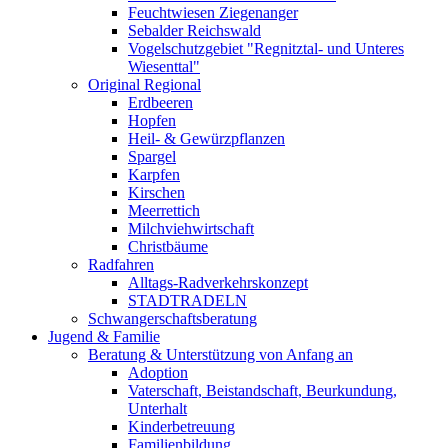
Feuchtwiesen Ziegenanger
Sebalder Reichswald
Vogelschutzgebiet "Regnitztal- und Unteres
Wiesenttal"
Original Regional
Erdbeeren
Hopfen
Heil- & Gewürzpflanzen
Spargel
Karpfen
Kirschen
Meerrettich
Milchviehwirtschaft
Christbäume
Radfahren
Alltags-Radverkehrskonzept
STADTRADELN
Schwangerschaftsberatung
Jugend & Familie
Beratung & Unterstützung von Anfang an
Adoption
Vaterschaft, Beistandschaft, Beurkundung,
Unterhalt
Kinderbetreuung
Familienbildung