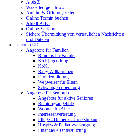
A bis Z
Was erledige ich wo
Anfahrt & Öffnungszeiten
Online Termin buchen
Abfall-ABC
Online-Verfahren
Sichere Übermittlung von vertraulichen Nachrichten
und Dateien
Leben in ERH
Angebote für Familien
Bündnis für Familie
Kreisjugendring
KoKi
Baby Willkommen
Familienbildung
Wegweiser für Eltern
Schwangerenberatung
Angebote für Senioren
Angebote für aktive Senioren
Beratungsangebote
Wohnen im Alter
Interessenvertretung
Pflege - Demenz - Unterstützung
Hospiz- & Palliativversorgung
Finanzielle Unterstützung