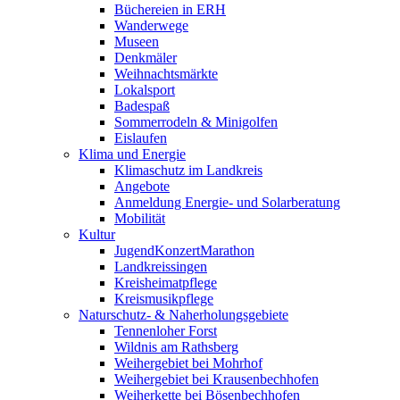
Büchereien in ERH
Wanderwege
Museen
Denkmäler
Weihnachtsmärkte
Lokalsport
Badespaß
Sommerrodeln & Minigolfen
Eislaufen
Klima und Energie
Klimaschutz im Landkreis
Angebote
Anmeldung Energie- und Solarberatung
Mobilität
Kultur
JugendKonzertMarathon
Landkreissingen
Kreisheimatpflege
Kreismusikpflege
Naturschutz- & Naherholungsgebiete
Tennenloher Forst
Wildnis am Rathsberg
Weihergebiet bei Mohrhof
Weihergebiet bei Krausenbechhofen
Weiherkette bei Bösenbechhofen