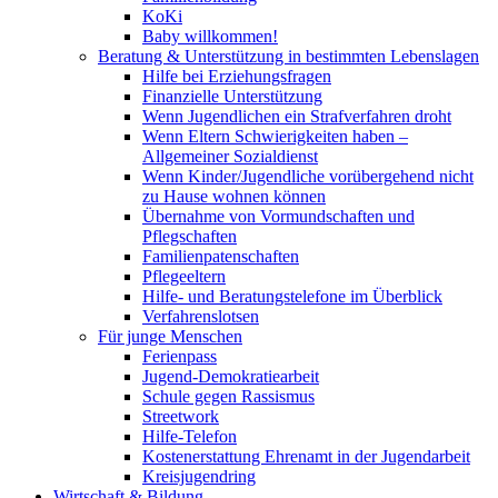
KoKi
Baby willkommen!
Beratung & Unterstützung in bestimmten Lebenslagen
Hilfe bei Erziehungsfragen
Finanzielle Unterstützung
Wenn Jugendlichen ein Strafverfahren droht
Wenn Eltern Schwierigkeiten haben –
Allgemeiner Sozialdienst
Wenn Kinder/Jugendliche vorübergehend nicht
zu Hause wohnen können
Übernahme von Vormundschaften und
Pflegschaften
Familienpatenschaften
Pflegeeltern
Hilfe- und Beratungstelefone im Überblick
Verfahrenslotsen
Für junge Menschen
Ferienpass
Jugend-Demokratiearbeit
Schule gegen Rassismus
Streetwork
Hilfe-Telefon
Kostenerstattung Ehrenamt in der Jugendarbeit
Kreisjugendring
Wirtschaft & Bildung