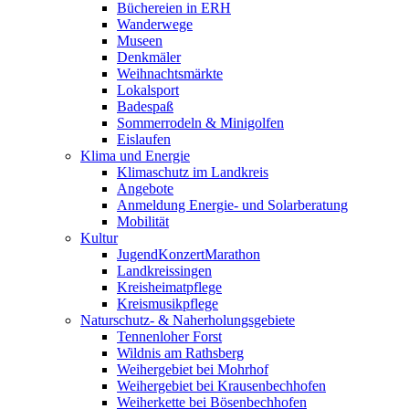
Büchereien in ERH
Wanderwege
Museen
Denkmäler
Weihnachtsmärkte
Lokalsport
Badespaß
Sommerrodeln & Minigolfen
Eislaufen
Klima und Energie
Klimaschutz im Landkreis
Angebote
Anmeldung Energie- und Solarberatung
Mobilität
Kultur
JugendKonzertMarathon
Landkreissingen
Kreisheimatpflege
Kreismusikpflege
Naturschutz- & Naherholungsgebiete
Tennenloher Forst
Wildnis am Rathsberg
Weihergebiet bei Mohrhof
Weihergebiet bei Krausenbechhofen
Weiherkette bei Bösenbechhofen