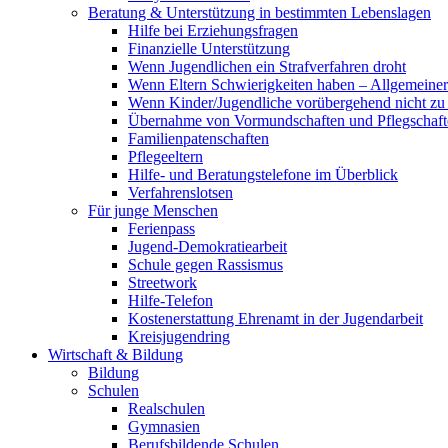
Beratung & Unterstützung in bestimmten Lebenslagen
Hilfe bei Erziehungsfragen
Finanzielle Unterstützung
Wenn Jugendlichen ein Strafverfahren droht
Wenn Eltern Schwierigkeiten haben – Allgemeiner 
Wenn Kinder/Jugendliche vorübergehend nicht z
Übernahme von Vormundschaften und Pflegschaft
Familienpatenschaften
Pflegeeltern
Hilfe- und Beratungstelefone im Überblick
Verfahrenslotsen
Für junge Menschen
Ferienpass
Jugend-Demokratiearbeit
Schule gegen Rassismus
Streetwork
Hilfe-Telefon
Kostenerstattung Ehrenamt in der Jugendarbeit
Kreisjugendring
Wirtschaft & Bildung
Bildung
Schulen
Realschulen
Gymnasien
Berufsbildende Schulen