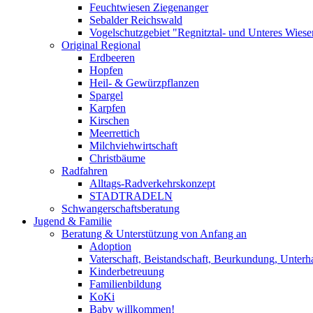
Feuchtwiesen Ziegenanger
Sebalder Reichswald
Vogelschutzgebiet "Regnitztal- und Unteres Wiesen
Original Regional
Erdbeeren
Hopfen
Heil- & Gewürzpflanzen
Spargel
Karpfen
Kirschen
Meerrettich
Milchviehwirtschaft
Christbäume
Radfahren
Alltags-Radverkehrskonzept
STADTRADELN
Schwangerschaftsberatung
Jugend & Familie
Beratung & Unterstützung von Anfang an
Adoption
Vaterschaft, Beistandschaft, Beurkundung, Unterha
Kinderbetreuung
Familienbildung
KoKi
Baby willkommen!