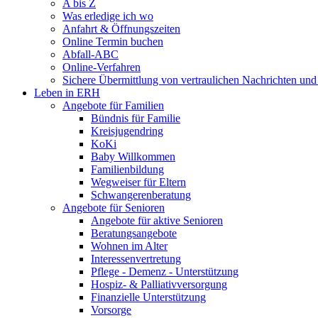
A bis Z
Was erledige ich wo
Anfahrt & Öffnungszeiten
Online Termin buchen
Abfall-ABC
Online-Verfahren
Sichere Übermittlung von vertraulichen Nachrichten und
Leben in ERH
Angebote für Familien
Bündnis für Familie
Kreisjugendring
KoKi
Baby Willkommen
Familienbildung
Wegweiser für Eltern
Schwangerenberatung
Angebote für Senioren
Angebote für aktive Senioren
Beratungsangebote
Wohnen im Alter
Interessenvertretung
Pflege - Demenz - Unterstützung
Hospiz- & Palliativversorgung
Finanzielle Unterstützung
Vorsorge