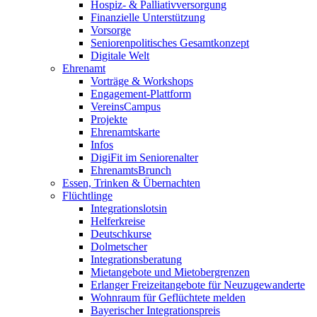
Hospiz- & Palliativversorgung
Finanzielle Unterstützung
Vorsorge
Seniorenpolitisches Gesamtkonzept
Digitale Welt
Ehrenamt
Vorträge & Workshops
Engagement-Plattform
VereinsCampus
Projekte
Ehrenamtskarte
Infos
DigiFit im Seniorenalter
EhrenamtsBrunch
Essen, Trinken & Übernachten
Flüchtlinge
Integrationslotsin
Helferkreise
Deutschkurse
Dolmetscher
Integrationsberatung
Mietangebote und Mietobergrenzen
Erlanger Freizeitangebote für Neuzugewanderte
Wohnraum für Geflüchtete melden
Bayerischer Integrationspreis