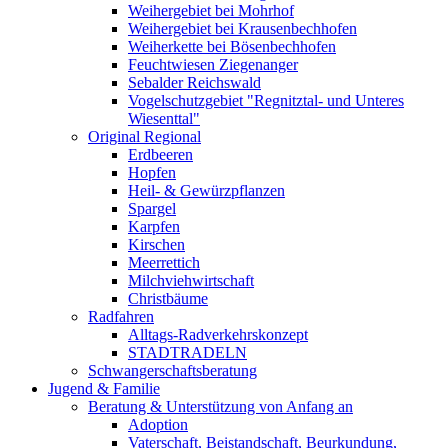
Weihergebiet bei Mohrhof
Weihergebiet bei Krausenbechhofen
Weiherkette bei Bösenbechhofen
Feuchtwiesen Ziegenanger
Sebalder Reichswald
Vogelschutzgebiet "Regnitztal- und Unteres
Wiesenttal"
Original Regional
Erdbeeren
Hopfen
Heil- & Gewürzpflanzen
Spargel
Karpfen
Kirschen
Meerrettich
Milchviehwirtschaft
Christbäume
Radfahren
Alltags-Radverkehrskonzept
STADTRADELN
Schwangerschaftsberatung
Jugend & Familie
Beratung & Unterstützung von Anfang an
Adoption
Vaterschaft, Beistandschaft, Beurkundung,