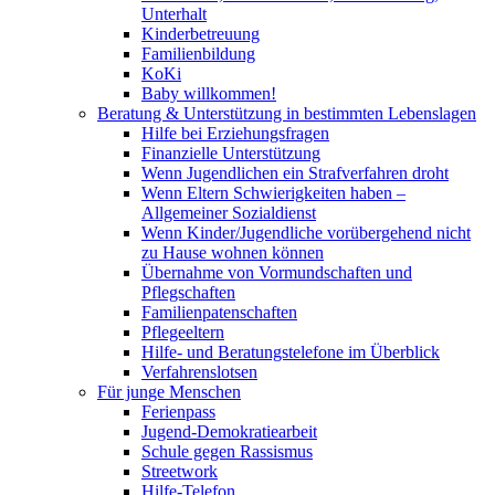
Unterhalt
Kinderbetreuung
Familienbildung
KoKi
Baby willkommen!
Beratung & Unterstützung in bestimmten Lebenslagen
Hilfe bei Erziehungsfragen
Finanzielle Unterstützung
Wenn Jugendlichen ein Strafverfahren droht
Wenn Eltern Schwierigkeiten haben –
Allgemeiner Sozialdienst
Wenn Kinder/Jugendliche vorübergehend nicht
zu Hause wohnen können
Übernahme von Vormundschaften und
Pflegschaften
Familienpatenschaften
Pflegeeltern
Hilfe- und Beratungstelefone im Überblick
Verfahrenslotsen
Für junge Menschen
Ferienpass
Jugend-Demokratiearbeit
Schule gegen Rassismus
Streetwork
Hilfe-Telefon