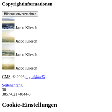
Copyrightinformationen
Bildquellenverzeichnis
Jacco Kliesch
Jacco Kliesch
Jacco Kliesch
Jacco Kliesch
CMS
, © 2026
digital
fabriX
Seitenanfang
30
3857-62174844-0
Cookie-Einstellungen