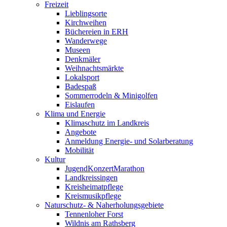
Freizeit
Lieblingsorte
Kirchweihen
Büchereien in ERH
Wanderwege
Museen
Denkmäler
Weihnachtsmärkte
Lokalsport
Badespaß
Sommerrodeln & Minigolfen
Eislaufen
Klima und Energie
Klimaschutz im Landkreis
Angebote
Anmeldung Energie- und Solarberatung
Mobilität
Kultur
JugendKonzertMarathon
Landkreissingen
Kreisheimatpflege
Kreismusikpflege
Naturschutz- & Naherholungsgebiete
Tennenloher Forst
Wildnis am Rathsberg