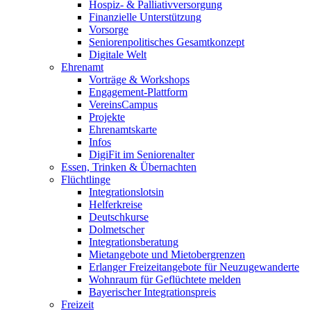
Hospiz- & Palliativversorgung
Finanzielle Unterstützung
Vorsorge
Seniorenpolitisches Gesamtkonzept
Digitale Welt
Ehrenamt
Vorträge & Workshops
Engagement-Plattform
VereinsCampus
Projekte
Ehrenamtskarte
Infos
DigiFit im Seniorenalter
Essen, Trinken & Übernachten
Flüchtlinge
Integrationslotsin
Helferkreise
Deutschkurse
Dolmetscher
Integrationsberatung
Mietangebote und Mietobergrenzen
Erlanger Freizeitangebote für Neuzugewanderte
Wohnraum für Geflüchtete melden
Bayerischer Integrationspreis
Freizeit