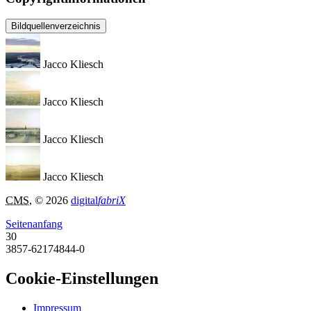
Bildquellenverzeichnis
Jacco Kliesch
Jacco Kliesch
Jacco Kliesch
Jacco Kliesch
CMS
, © 2026
digital
fabriX
Seitenanfang
30
3857-62174844-0
Cookie-Einstellungen
Impressum