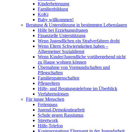
Kinderbetreuung
Familienbildung
KoKi
Baby willkommen!
Beratung & Unterstützung in bestimmten Lebenslagen
Hilfe bei Erziehungsfragen
Finanzielle Unterstützung
Wenn Jugendlichen ein Strafverfahren droht
Wenn Eltern Schwierigkeiten haben –
Allgemeiner Sozialdienst
Wenn Kinder/Jugendliche vorübergehend nicht
zu Hause wohnen können
Übernahme von Vormundschaften und
Pflegschaften
Familienpatenschaften
Pflegeeltern
Hilfe- und Beratungstelefone im Überblick
Verfahrenslotsen
Für junge Menschen
Ferienpass
Jugend-Demokratiearbeit
Schule gegen Rassismus
Streetwork
Hilfe-Telefon
Kostenerstattung Ehrenamt in der Jugendarbeit