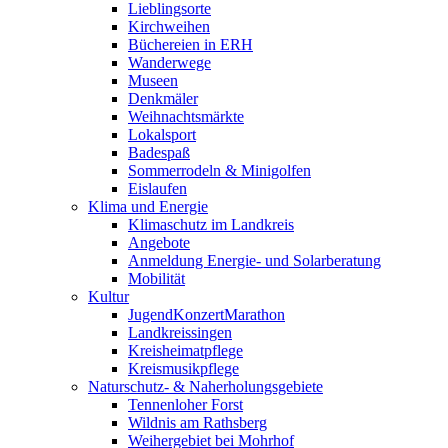
Lieblingsorte
Kirchweihen
Büchereien in ERH
Wanderwege
Museen
Denkmäler
Weihnachtsmärkte
Lokalsport
Badespaß
Sommerrodeln & Minigolfen
Eislaufen
Klima und Energie
Klimaschutz im Landkreis
Angebote
Anmeldung Energie- und Solarberatung
Mobilität
Kultur
JugendKonzertMarathon
Landkreissingen
Kreisheimatpflege
Kreismusikpflege
Naturschutz- & Naherholungsgebiete
Tennenloher Forst
Wildnis am Rathsberg
Weihergebiet bei Mohrhof