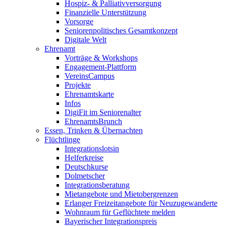
Hospiz- & Palliativversorgung
Finanzielle Unterstützung
Vorsorge
Seniorenpolitisches Gesamtkonzept
Digitale Welt
Ehrenamt
Vorträge & Workshops
Engagement-Plattform
VereinsCampus
Projekte
Ehrenamtskarte
Infos
DigiFit im Seniorenalter
EhrenamtsBrunch
Essen, Trinken & Übernachten
Flüchtlinge
Integrationslotsin
Helferkreise
Deutschkurse
Dolmetscher
Integrationsberatung
Mietangebote und Mietobergrenzen
Erlanger Freizeitangebote für Neuzugewanderte
Wohnraum für Geflüchtete melden
Bayerischer Integrationspreis