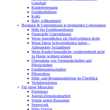
Unterhalt
Kinderbetreuung
Familienbildung
KoKi
Baby willkommen!
Beratung & Unterstützung in bestimmten Lebenslagen
Hilfe bei Erziehungsfragen
Finanzielle Unterstützung
Wenn Jugendlichen ein Strafverfahren droht
Wenn Eltern Schwierigkeiten haben –
Allgemeiner Sozialdienst
Wenn Kinder/Jugendliche vorübergehend nicht
zu Hause wohnen können
Übernahme von Vormundschaften und
Pflegschaften
Familienpatenschaften
Pflegeeltern
Hilfe- und Beratungstelefone im Überblick
Verfahrenslotsen
Für junge Menschen
Ferienpass
Jugend-Demokratiearbeit
Schule gegen Rassismus
Streetwork
Hilfe-Telefon