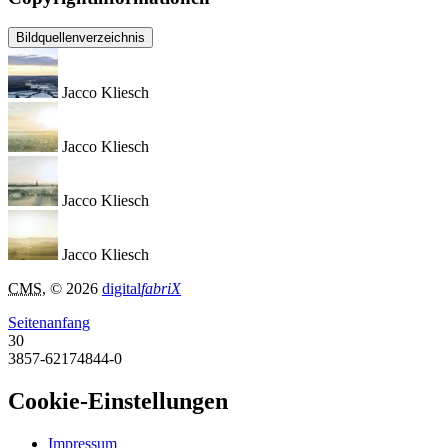
Bildquellenverzeichnis
Jacco Kliesch
Jacco Kliesch
Jacco Kliesch
Jacco Kliesch
CMS
, © 2026
digital
fabriX
Seitenanfang
30
3857-62174844-0
Cookie-Einstellungen
Impressum