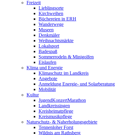
Freizeit
Lieblingsorte
Kirchweihen
Büchereien in ERH
Wanderwege
Museen
Denkmäler
Weihnachtsmärkte
Lokalsport
Badespaß
Sommerrodeln & Minigolfen
Eislaufen
Klima und Energie
Klimaschutz im Landkreis
Angebote
Anmeldung Energie- und Solarberatung
Mobilität
Kultur
JugendKonzertMarathon
Landkreissingen
Kreisheimatpflege
Kreismusikpflege
Naturschutz- & Naherholungsgebiete
Tennenloher Forst
Wildnis am Rathsberg