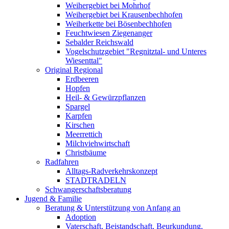
Weihergebiet bei Mohrhof
Weihergebiet bei Krausenbechhofen
Weiherkette bei Bösenbechhofen
Feuchtwiesen Ziegenanger
Sebalder Reichswald
Vogelschutzgebiet "Regnitztal- und Unteres
Wiesenttal"
Original Regional
Erdbeeren
Hopfen
Heil- & Gewürzpflanzen
Spargel
Karpfen
Kirschen
Meerrettich
Milchviehwirtschaft
Christbäume
Radfahren
Alltags-Radverkehrskonzept
STADTRADELN
Schwangerschaftsberatung
Jugend & Familie
Beratung & Unterstützung von Anfang an
Adoption
Vaterschaft, Beistandschaft, Beurkundung,