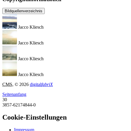
Bildquellenverzeichnis
Jacco Kliesch
Jacco Kliesch
Jacco Kliesch
Jacco Kliesch
CMS
, © 2026
digital
fabriX
Seitenanfang
30
3857-62174844-0
Cookie-Einstellungen
Impressum