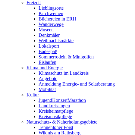
Freizeit
Lieblingsorte
Kirchweihen
Büchereien in ERH
Wanderwege
Museen
Denkmäler
Weihnachtsmärkte
Lokalsport
Badespaß
Sommerrodeln & Minigolfen
Eislaufen
Klima und Energie
Klimaschutz im Landkreis
Angebote
Anmeldung Energie- und Solarberatung
Mobilität
Kultur
JugendKonzertMarathon
Landkreissingen
Kreisheimatpflege
Kreismusikpflege
Naturschutz- & Naherholungsgebiete
Tennenloher Forst
Wildnis am Rathsberg