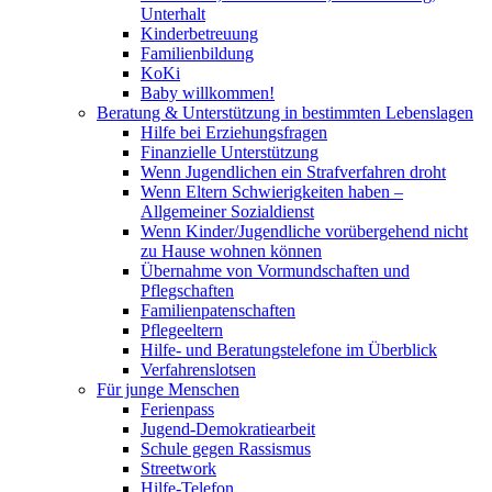
Unterhalt
Kinderbetreuung
Familienbildung
KoKi
Baby willkommen!
Beratung & Unterstützung in bestimmten Lebenslagen
Hilfe bei Erziehungsfragen
Finanzielle Unterstützung
Wenn Jugendlichen ein Strafverfahren droht
Wenn Eltern Schwierigkeiten haben –
Allgemeiner Sozialdienst
Wenn Kinder/Jugendliche vorübergehend nicht
zu Hause wohnen können
Übernahme von Vormundschaften und
Pflegschaften
Familienpatenschaften
Pflegeeltern
Hilfe- und Beratungstelefone im Überblick
Verfahrenslotsen
Für junge Menschen
Ferienpass
Jugend-Demokratiearbeit
Schule gegen Rassismus
Streetwork
Hilfe-Telefon