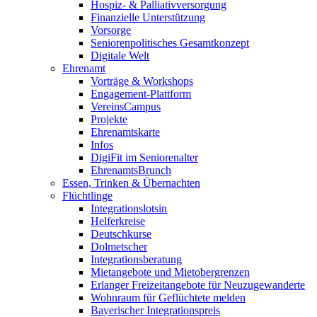
Hospiz- & Palliativversorgung
Finanzielle Unterstützung
Vorsorge
Seniorenpolitisches Gesamtkonzept
Digitale Welt
Ehrenamt
Vorträge & Workshops
Engagement-Plattform
VereinsCampus
Projekte
Ehrenamtskarte
Infos
DigiFit im Seniorenalter
EhrenamtsBrunch
Essen, Trinken & Übernachten
Flüchtlinge
Integrationslotsin
Helferkreise
Deutschkurse
Dolmetscher
Integrationsberatung
Mietangebote und Mietobergrenzen
Erlanger Freizeitangebote für Neuzugewanderte
Wohnraum für Geflüchtete melden
Bayerischer Integrationspreis