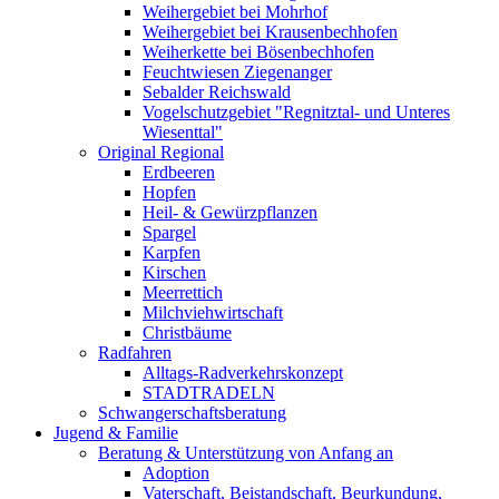
Weihergebiet bei Mohrhof
Weihergebiet bei Krausenbechhofen
Weiherkette bei Bösenbechhofen
Feuchtwiesen Ziegenanger
Sebalder Reichswald
Vogelschutzgebiet "Regnitztal- und Unteres
Wiesenttal"
Original Regional
Erdbeeren
Hopfen
Heil- & Gewürzpflanzen
Spargel
Karpfen
Kirschen
Meerrettich
Milchviehwirtschaft
Christbäume
Radfahren
Alltags-Radverkehrskonzept
STADTRADELN
Schwangerschaftsberatung
Jugend & Familie
Beratung & Unterstützung von Anfang an
Adoption
Vaterschaft, Beistandschaft, Beurkundung,