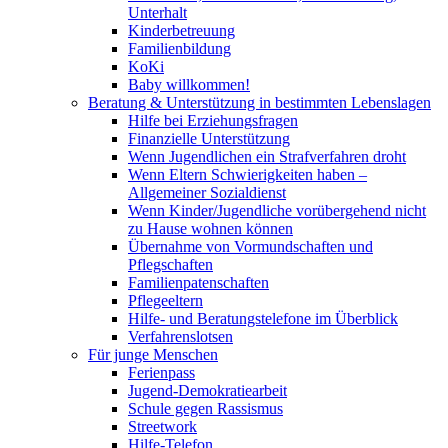
Unterhalt
Kinderbetreuung
Familienbildung
KoKi
Baby willkommen!
Beratung & Unterstützung in bestimmten Lebenslagen
Hilfe bei Erziehungsfragen
Finanzielle Unterstützung
Wenn Jugendlichen ein Strafverfahren droht
Wenn Eltern Schwierigkeiten haben –
Allgemeiner Sozialdienst
Wenn Kinder/Jugendliche vorübergehend nicht
zu Hause wohnen können
Übernahme von Vormundschaften und
Pflegschaften
Familienpatenschaften
Pflegeeltern
Hilfe- und Beratungstelefone im Überblick
Verfahrenslotsen
Für junge Menschen
Ferienpass
Jugend-Demokratiearbeit
Schule gegen Rassismus
Streetwork
Hilfe-Telefon