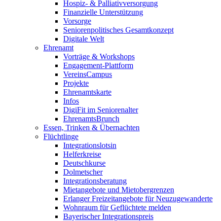
Hospiz- & Palliativversorgung
Finanzielle Unterstützung
Vorsorge
Seniorenpolitisches Gesamtkonzept
Digitale Welt
Ehrenamt
Vorträge & Workshops
Engagement-Plattform
VereinsCampus
Projekte
Ehrenamtskarte
Infos
DigiFit im Seniorenalter
EhrenamtsBrunch
Essen, Trinken & Übernachten
Flüchtlinge
Integrationslotsin
Helferkreise
Deutschkurse
Dolmetscher
Integrationsberatung
Mietangebote und Mietobergrenzen
Erlanger Freizeitangebote für Neuzugewanderte
Wohnraum für Geflüchtete melden
Bayerischer Integrationspreis