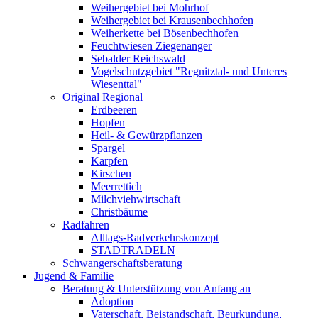
Weihergebiet bei Mohrhof
Weihergebiet bei Krausenbechhofen
Weiherkette bei Bösenbechhofen
Feuchtwiesen Ziegenanger
Sebalder Reichswald
Vogelschutzgebiet "Regnitztal- und Unteres
Wiesenttal"
Original Regional
Erdbeeren
Hopfen
Heil- & Gewürzpflanzen
Spargel
Karpfen
Kirschen
Meerrettich
Milchviehwirtschaft
Christbäume
Radfahren
Alltags-Radverkehrskonzept
STADTRADELN
Schwangerschaftsberatung
Jugend & Familie
Beratung & Unterstützung von Anfang an
Adoption
Vaterschaft, Beistandschaft, Beurkundung,