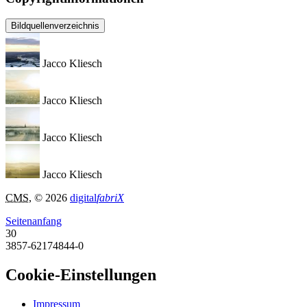
Bildquellenverzeichnis
Jacco Kliesch
Jacco Kliesch
Jacco Kliesch
Jacco Kliesch
CMS
, © 2026
digital
fabriX
Seitenanfang
30
3857-62174844-0
Cookie-Einstellungen
Impressum