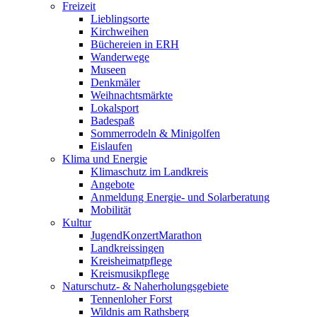
Freizeit
Lieblingsorte
Kirchweihen
Büchereien in ERH
Wanderwege
Museen
Denkmäler
Weihnachtsmärkte
Lokalsport
Badespaß
Sommerrodeln & Minigolfen
Eislaufen
Klima und Energie
Klimaschutz im Landkreis
Angebote
Anmeldung Energie- und Solarberatung
Mobilität
Kultur
JugendKonzertMarathon
Landkreissingen
Kreisheimatpflege
Kreismusikpflege
Naturschutz- & Naherholungsgebiete
Tennenloher Forst
Wildnis am Rathsberg