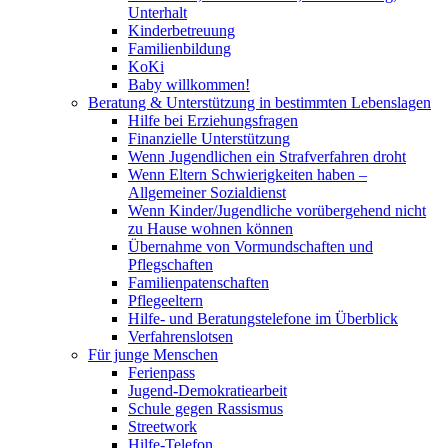
Unterhalt
Kinderbetreuung
Familienbildung
KoKi
Baby willkommen!
Beratung & Unterstützung in bestimmten Lebenslagen
Hilfe bei Erziehungsfragen
Finanzielle Unterstützung
Wenn Jugendlichen ein Strafverfahren droht
Wenn Eltern Schwierigkeiten haben –
Allgemeiner Sozialdienst
Wenn Kinder/Jugendliche vorübergehend nicht
zu Hause wohnen können
Übernahme von Vormundschaften und
Pflegschaften
Familienpatenschaften
Pflegeeltern
Hilfe- und Beratungstelefone im Überblick
Verfahrenslotsen
Für junge Menschen
Ferienpass
Jugend-Demokratiearbeit
Schule gegen Rassismus
Streetwork
Hilfe-Telefon