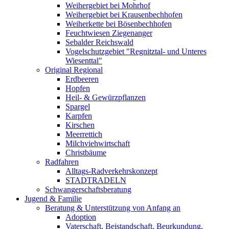
Weihergebiet bei Mohrhof
Weihergebiet bei Krausenbechhofen
Weiherkette bei Bösenbechhofen
Feuchtwiesen Ziegenanger
Sebalder Reichswald
Vogelschutzgebiet "Regnitztal- und Unteres
Wiesenttal"
Original Regional
Erdbeeren
Hopfen
Heil- & Gewürzpflanzen
Spargel
Karpfen
Kirschen
Meerrettich
Milchviehwirtschaft
Christbäume
Radfahren
Alltags-Radverkehrskonzept
STADTRADELN
Schwangerschaftsberatung
Jugend & Familie
Beratung & Unterstützung von Anfang an
Adoption
Vaterschaft, Beistandschaft, Beurkundung,