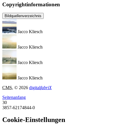
Copyrightinformationen
Bildquellenverzeichnis
Jacco Kliesch
Jacco Kliesch
Jacco Kliesch
Jacco Kliesch
CMS
, © 2026
digital
fabriX
Seitenanfang
30
3857-62174844-0
Cookie-Einstellungen