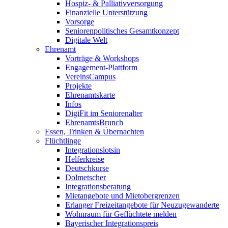
Hospiz- & Palliativversorgung
Finanzielle Unterstützung
Vorsorge
Seniorenpolitisches Gesamtkonzept
Digitale Welt
Ehrenamt
Vorträge & Workshops
Engagement-Plattform
VereinsCampus
Projekte
Ehrenamtskarte
Infos
DigiFit im Seniorenalter
EhrenamtsBrunch
Essen, Trinken & Übernachten
Flüchtlinge
Integrationslotsin
Helferkreise
Deutschkurse
Dolmetscher
Integrationsberatung
Mietangebote und Mietobergrenzen
Erlanger Freizeitangebote für Neuzugewanderte
Wohnraum für Geflüchtete melden
Bayerischer Integrationspreis