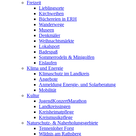
Freizeit
Lieblingsorte
Kirchweihen
Büchereien in ERH
Wanderwege
Museen
Denkmäler
Weihnachtsmärkte
Lokalsport
Badespaß
Sommerrodeln & Minigolfen
Eislaufen
Klima und Energie
Klimaschutz im Landkreis
Angebote
Anmeldung Energie- und Solarberatung
Mobilität
Kultur
JugendKonzertMarathon
Landkreissingen
Kreisheimatpflege
Kreismusikpflege
Naturschutz- & Naherholungsgebiete
Tennenloher Forst
Wildnis am Rathsberg