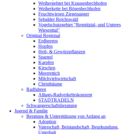
Weihergebiet bei Krausenbechhofen
Weiherkette bei Bösenbechhofen
Feuchtwiesen Ziegenanger
Sebalder Reichswald
Vogelschutzgebiet "Regnitztal- und Unteres
Wiesenttal"
Original Regional
Erdbeeren
Hopfen
Heil- & Gewürzpflanzen
Spargel
Karpfen
Kirschen
Meerrettich
Milchviehwirtschaft
Christbäume
Radfahren
Alltags-Radverkehrskonzept
STADTRADELN
Schwangerschaftsberatung
Jugend & Familie
Beratung & Unterstützung von Anfang an
Adoption
Vaterschaft, Beistandschaft, Beurkundung,
Unterhalt