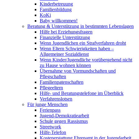
Kinderbetreuung
Familienbildung
KoKi
Baby willkommen!
Beratung & Unterstützung in bestimmten Lebenslagen
Hilfe bei Erziehungsfragen
Finanzielle Unterstützung
Wenn Jugendlichen ein Strafverfahren droht
Wenn Eltern Schwierigkeiten haben –
Allgemeiner Sozialdienst
Wenn Kinder/Jugendliche vorübergehend nicht
zu Hause wohnen können
Übernahme von Vormundschaften und
Pflegschaften
Familienpatenschaften
Pflegeeltern
Hilfe- und Beratungstelefone im Überblick
Verfahrenslotsen
Für junge Menschen
Ferienpass
Jugend-Demokratiearbeit
Schule gegen Rassismus
Streetwork
Hilfe-Telefon
Kostenerstattung Ehrenamt in der Jugendarbeit