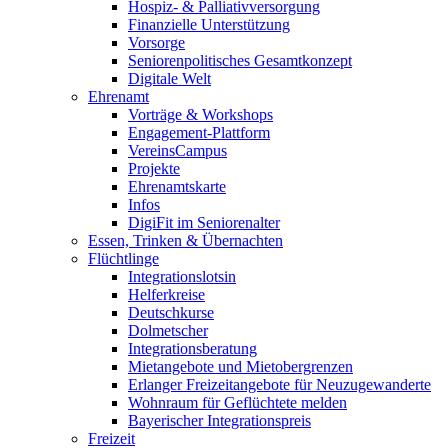
Hospiz- & Palliativversorgung
Finanzielle Unterstützung
Vorsorge
Seniorenpolitisches Gesamtkonzept
Digitale Welt
Ehrenamt
Vorträge & Workshops
Engagement-Plattform
VereinsCampus
Projekte
Ehrenamtskarte
Infos
DigiFit im Seniorenalter
Essen, Trinken & Übernachten
Flüchtlinge
Integrationslotsin
Helferkreise
Deutschkurse
Dolmetscher
Integrationsberatung
Mietangebote und Mietobergrenzen
Erlanger Freizeitangebote für Neuzugewanderte
Wohnraum für Geflüchtete melden
Bayerischer Integrationspreis
Freizeit