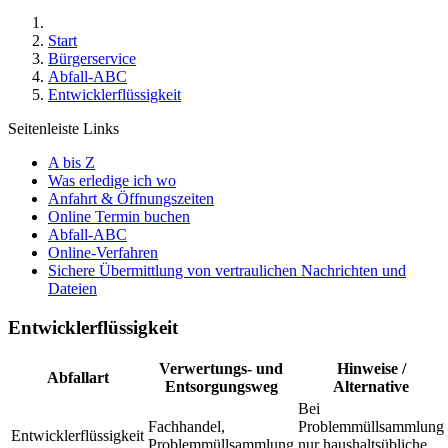
Start
Bürgerservice
Abfall-ABC
Entwicklerflüssigkeit
Seitenleiste Links
A bis Z
Was erledige ich wo
Anfahrt & Öffnungszeiten
Online Termin buchen
Abfall-ABC
Online-Verfahren
Sichere Übermittlung von vertraulichen Nachrichten und
Dateien
Entwicklerflüssigkeit
Verwertungs- und
Hinweise /
Abfallart
Entsorgungsweg
Alternative
Bei
Fachhandel,
Problemmüllsammlung
Entwicklerflüssigkeit
Problemmüllsammlung
nur haushaltsübliche