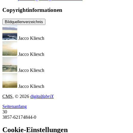
Copyrightinformationen
Bildquellenverzeichnis
Jacco Kliesch
Jacco Kliesch
Jacco Kliesch
Jacco Kliesch
CMS
, © 2026
digital
fabriX
Seitenanfang
30
3857-62174844-0
Cookie-Einstellungen