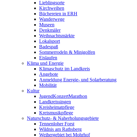
Lieblingsorte
Kirchweihen
Büchereien in ERH
Wanderwege
Museen
Denkmäler
Weihnachtsmärkte
Lokalsport
Badespaß
Sommerrodeln & Minigolfen
Eislaufen
Klima und Energie
Klimaschutz im Landkreis
Angebote
Anmeldung Energie- und Solarberatung
Mobilität
Kultur
JugendKonzertMarathon
Landkreissingen
Kreisheimatpflege
Kreismusikpflege
Naturschutz- & Naherholungsgebiete
Tennenloher Forst
Wildnis am Rathsberg
Weihergebiet bei Mohrhof