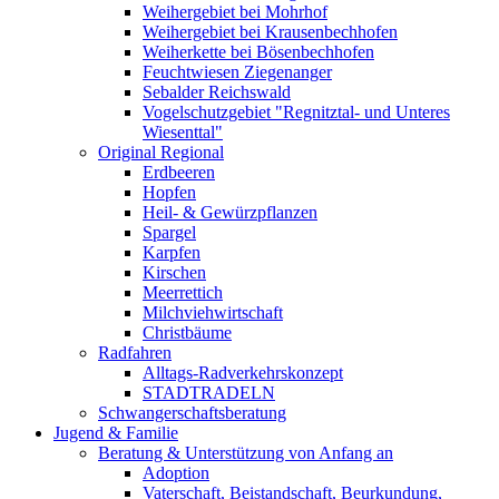
Weihergebiet bei Mohrhof
Weihergebiet bei Krausenbechhofen
Weiherkette bei Bösenbechhofen
Feuchtwiesen Ziegenanger
Sebalder Reichswald
Vogelschutzgebiet "Regnitztal- und Unteres
Wiesenttal"
Original Regional
Erdbeeren
Hopfen
Heil- & Gewürzpflanzen
Spargel
Karpfen
Kirschen
Meerrettich
Milchviehwirtschaft
Christbäume
Radfahren
Alltags-Radverkehrskonzept
STADTRADELN
Schwangerschaftsberatung
Jugend & Familie
Beratung & Unterstützung von Anfang an
Adoption
Vaterschaft, Beistandschaft, Beurkundung,