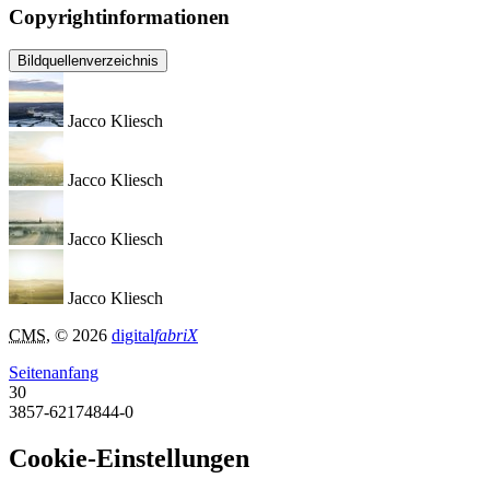
Copyrightinformationen
Bildquellenverzeichnis
Jacco Kliesch
Jacco Kliesch
Jacco Kliesch
Jacco Kliesch
CMS
, © 2026
digital
fabriX
Seitenanfang
30
3857-62174844-0
Cookie-Einstellungen