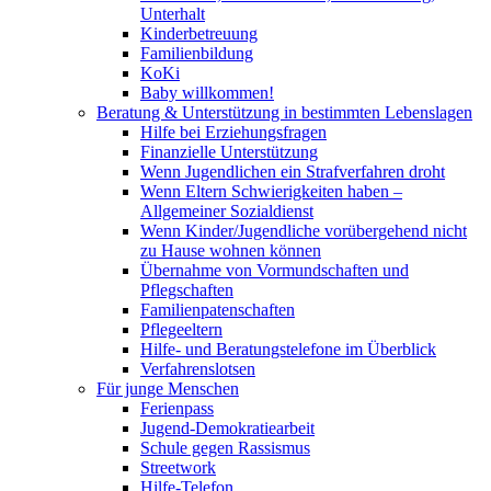
Unterhalt
Kinderbetreuung
Familienbildung
KoKi
Baby willkommen!
Beratung & Unterstützung in bestimmten Lebenslagen
Hilfe bei Erziehungsfragen
Finanzielle Unterstützung
Wenn Jugendlichen ein Strafverfahren droht
Wenn Eltern Schwierigkeiten haben –
Allgemeiner Sozialdienst
Wenn Kinder/Jugendliche vorübergehend nicht
zu Hause wohnen können
Übernahme von Vormundschaften und
Pflegschaften
Familienpatenschaften
Pflegeeltern
Hilfe- und Beratungstelefone im Überblick
Verfahrenslotsen
Für junge Menschen
Ferienpass
Jugend-Demokratiearbeit
Schule gegen Rassismus
Streetwork
Hilfe-Telefon