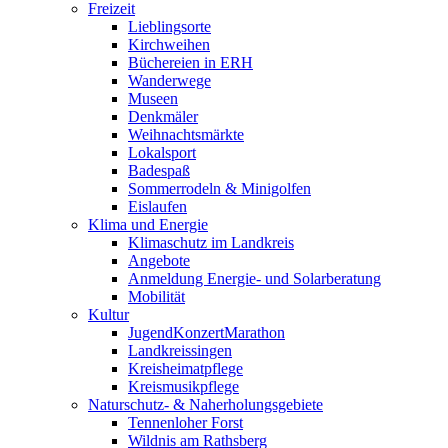
Freizeit
Lieblingsorte
Kirchweihen
Büchereien in ERH
Wanderwege
Museen
Denkmäler
Weihnachtsmärkte
Lokalsport
Badespaß
Sommerrodeln & Minigolfen
Eislaufen
Klima und Energie
Klimaschutz im Landkreis
Angebote
Anmeldung Energie- und Solarberatung
Mobilität
Kultur
JugendKonzertMarathon
Landkreissingen
Kreisheimatpflege
Kreismusikpflege
Naturschutz- & Naherholungsgebiete
Tennenloher Forst
Wildnis am Rathsberg