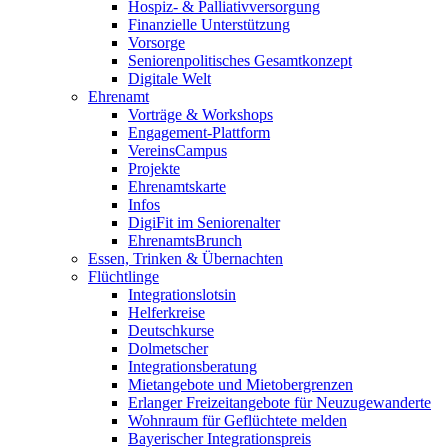
Hospiz- & Palliativversorgung
Finanzielle Unterstützung
Vorsorge
Seniorenpolitisches Gesamtkonzept
Digitale Welt
Ehrenamt
Vorträge & Workshops
Engagement-Plattform
VereinsCampus
Projekte
Ehrenamtskarte
Infos
DigiFit im Seniorenalter
EhrenamtsBrunch
Essen, Trinken & Übernachten
Flüchtlinge
Integrationslotsin
Helferkreise
Deutschkurse
Dolmetscher
Integrationsberatung
Mietangebote und Mietobergrenzen
Erlanger Freizeitangebote für Neuzugewanderte
Wohnraum für Geflüchtete melden
Bayerischer Integrationspreis