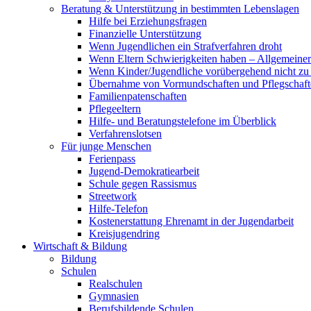
Beratung & Unterstützung in bestimmten Lebenslagen
Hilfe bei Erziehungsfragen
Finanzielle Unterstützung
Wenn Jugendlichen ein Strafverfahren droht
Wenn Eltern Schwierigkeiten haben – Allgemeiner 
Wenn Kinder/Jugendliche vorübergehend nicht z
Übernahme von Vormundschaften und Pflegschaft
Familienpatenschaften
Pflegeeltern
Hilfe- und Beratungstelefone im Überblick
Verfahrenslotsen
Für junge Menschen
Ferienpass
Jugend-Demokratiearbeit
Schule gegen Rassismus
Streetwork
Hilfe-Telefon
Kostenerstattung Ehrenamt in der Jugendarbeit
Kreisjugendring
Wirtschaft & Bildung
Bildung
Schulen
Realschulen
Gymnasien
Berufsbildende Schulen