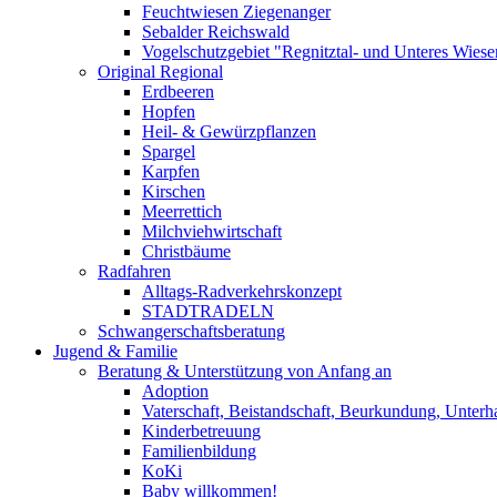
Feuchtwiesen Ziegenanger
Sebalder Reichswald
Vogelschutzgebiet "Regnitztal- und Unteres Wiesen
Original Regional
Erdbeeren
Hopfen
Heil- & Gewürzpflanzen
Spargel
Karpfen
Kirschen
Meerrettich
Milchviehwirtschaft
Christbäume
Radfahren
Alltags-Radverkehrskonzept
STADTRADELN
Schwangerschaftsberatung
Jugend & Familie
Beratung & Unterstützung von Anfang an
Adoption
Vaterschaft, Beistandschaft, Beurkundung, Unterha
Kinderbetreuung
Familienbildung
KoKi
Baby willkommen!