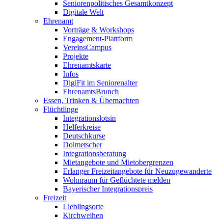
Seniorenpolitisches Gesamtkonzept
Digitale Welt
Ehrenamt
Vorträge & Workshops
Engagement-Plattform
VereinsCampus
Projekte
Ehrenamtskarte
Infos
DigiFit im Seniorenalter
EhrenamtsBrunch
Essen, Trinken & Übernachten
Flüchtlinge
Integrationslotsin
Helferkreise
Deutschkurse
Dolmetscher
Integrationsberatung
Mietangebote und Mietobergrenzen
Erlanger Freizeitangebote für Neuzugewanderte
Wohnraum für Geflüchtete melden
Bayerischer Integrationspreis
Freizeit
Lieblingsorte
Kirchweihen