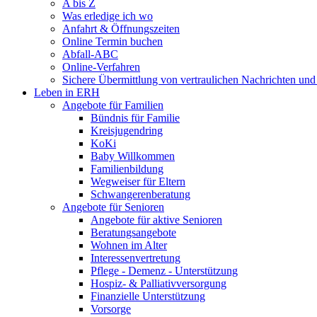
A bis Z
Was erledige ich wo
Anfahrt & Öffnungszeiten
Online Termin buchen
Abfall-ABC
Online-Verfahren
Sichere Übermittlung von vertraulichen Nachrichten und
Leben in ERH
Angebote für Familien
Bündnis für Familie
Kreisjugendring
KoKi
Baby Willkommen
Familienbildung
Wegweiser für Eltern
Schwangerenberatung
Angebote für Senioren
Angebote für aktive Senioren
Beratungsangebote
Wohnen im Alter
Interessenvertretung
Pflege - Demenz - Unterstützung
Hospiz- & Palliativversorgung
Finanzielle Unterstützung
Vorsorge