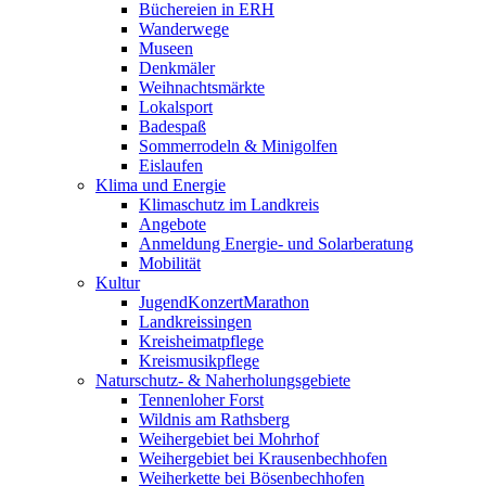
Büchereien in ERH
Wanderwege
Museen
Denkmäler
Weihnachtsmärkte
Lokalsport
Badespaß
Sommerrodeln & Minigolfen
Eislaufen
Klima und Energie
Klimaschutz im Landkreis
Angebote
Anmeldung Energie- und Solarberatung
Mobilität
Kultur
JugendKonzertMarathon
Landkreissingen
Kreisheimatpflege
Kreismusikpflege
Naturschutz- & Naherholungsgebiete
Tennenloher Forst
Wildnis am Rathsberg
Weihergebiet bei Mohrhof
Weihergebiet bei Krausenbechhofen
Weiherkette bei Bösenbechhofen