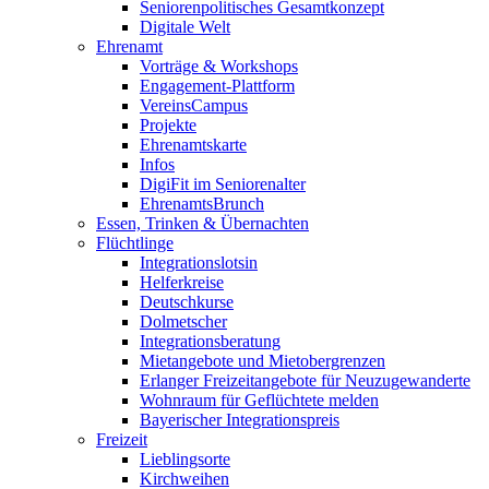
Seniorenpolitisches Gesamtkonzept
Digitale Welt
Ehrenamt
Vorträge & Workshops
Engagement-Plattform
VereinsCampus
Projekte
Ehrenamtskarte
Infos
DigiFit im Seniorenalter
EhrenamtsBrunch
Essen, Trinken & Übernachten
Flüchtlinge
Integrationslotsin
Helferkreise
Deutschkurse
Dolmetscher
Integrationsberatung
Mietangebote und Mietobergrenzen
Erlanger Freizeitangebote für Neuzugewanderte
Wohnraum für Geflüchtete melden
Bayerischer Integrationspreis
Freizeit
Lieblingsorte
Kirchweihen