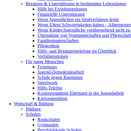
Beratung & Unterstützung in bestimmten Lebenslagen
Hilfe bei Erziehungsfragen
Finanzielle Unterstützung
Wenn Jugendlichen ein Strafverfahren droht
Wenn Eltern Schwierigkeiten haben – Allgemeiner 
Wenn Kinder/Jugendliche vorübergehend nicht z
Übernahme von Vormundschaften und Pflegschaft
Familienpatenschaften
Pflegeeltern
Hilfe- und Beratungstelefone im Überblick
Verfahrenslotsen
Für junge Menschen
Ferienpass
Jugend-Demokratiearbeit
Schule gegen Rassismus
Streetwork
Hilfe-Telefon
Kostenerstattung Ehrenamt in der Jugendarbeit
Kreisjugendring
Wirtschaft & Bildung
Bildung
Schulen
Realschulen
Gymnasien
Berufsbildende Schulen