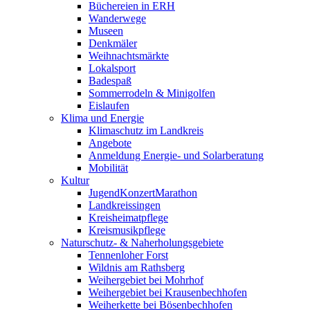
Büchereien in ERH
Wanderwege
Museen
Denkmäler
Weihnachtsmärkte
Lokalsport
Badespaß
Sommerrodeln & Minigolfen
Eislaufen
Klima und Energie
Klimaschutz im Landkreis
Angebote
Anmeldung Energie- und Solarberatung
Mobilität
Kultur
JugendKonzertMarathon
Landkreissingen
Kreisheimatpflege
Kreismusikpflege
Naturschutz- & Naherholungsgebiete
Tennenloher Forst
Wildnis am Rathsberg
Weihergebiet bei Mohrhof
Weihergebiet bei Krausenbechhofen
Weiherkette bei Bösenbechhofen