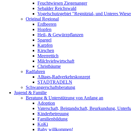
Feuchtwiesen Ziegenanger
Sebalder Reichswald
Vogelschutzgebiet "Regnitztal- und Unteres Wiesen
Original Regional
Erdbeeren
Hopfen
Heil- & Gewürzpflanzen
Spargel
Karpfen
Kirschen
Meerrettich
Milchviehwirtschaft
Christbäume
Radfahren
Alltags-Radverkehrskonzept
STADTRADELN
Schwangerschaftsberatung
Jugend & Familie
Beratung & Unterstützung von Anfang an
Adoption
Vaterschaft, Beistandschaft, Beurkundung, Unterha
Kinderbetreuung
Familienbildung
KoKi
Baby willkommen!