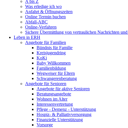
A bis Z
Was erledige ich wo
Anfahrt & Öffnungszeiten
Online Termin buchen
Abfall-ABC
Online-Verfahren
Sichere Übermittlung von vertraulichen Nachrichten und
Leben in ERH
Angebote für Familien
Bündnis für Familie
Kreisjugendring
KoKi
Baby Willkommen
Familienbildung
Wegweiser für Eltern
Schwangerenberatung
Angebote für Senioren
Angebote für aktive Senioren
Beratungsangebote
Wohnen im Alter
Interessenvertretung
Pflege - Demenz - Unterstützung
Hospiz- & Palliativversorgung
Finanzielle Unterstützung
Vorsorge