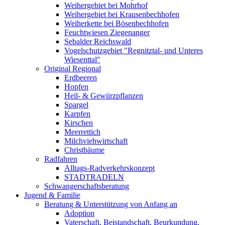
Weihergebiet bei Mohrhof
Weihergebiet bei Krausenbechhofen
Weiherkette bei Bösenbechhofen
Feuchtwiesen Ziegenanger
Sebalder Reichswald
Vogelschutzgebiet "Regnitztal- und Unteres
Wiesenttal"
Original Regional
Erdbeeren
Hopfen
Heil- & Gewürzpflanzen
Spargel
Karpfen
Kirschen
Meerrettich
Milchviehwirtschaft
Christbäume
Radfahren
Alltags-Radverkehrskonzept
STADTRADELN
Schwangerschaftsberatung
Jugend & Familie
Beratung & Unterstützung von Anfang an
Adoption
Vaterschaft, Beistandschaft, Beurkundung,