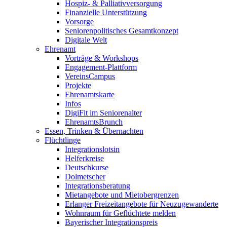
Hospiz- & Palliativversorgung
Finanzielle Unterstützung
Vorsorge
Seniorenpolitisches Gesamtkonzept
Digitale Welt
Ehrenamt
Vorträge & Workshops
Engagement-Plattform
VereinsCampus
Projekte
Ehrenamtskarte
Infos
DigiFit im Seniorenalter
EhrenamtsBrunch
Essen, Trinken & Übernachten
Flüchtlinge
Integrationslotsin
Helferkreise
Deutschkurse
Dolmetscher
Integrationsberatung
Mietangebote und Mietobergrenzen
Erlanger Freizeitangebote für Neuzugewanderte
Wohnraum für Geflüchtete melden
Bayerischer Integrationspreis