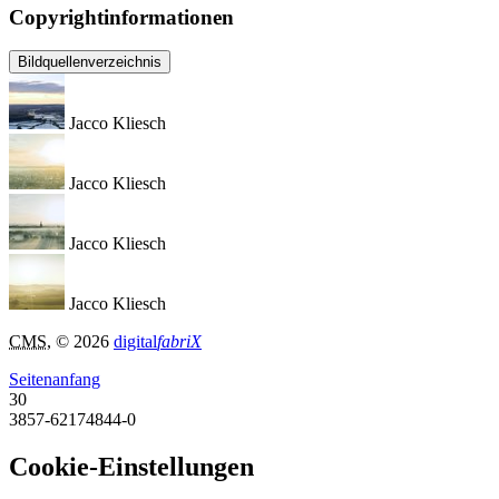
Copyrightinformationen
Bildquellenverzeichnis
Jacco Kliesch
Jacco Kliesch
Jacco Kliesch
Jacco Kliesch
CMS
, © 2026
digital
fabriX
Seitenanfang
30
3857-62174844-0
Cookie-Einstellungen