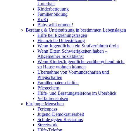
Unterhalt
Kinderbetreuung
Familienbildung
KoKi
Baby willkommen!
Beratung & Unterstützung in bestimmten Lebenslagen
Hilfe bei Erziehungsfragen
Finanzielle Unterstützung
Wenn Jugendlichen ein Strafverfahren droht
Wenn Eltern Schwierigkeiten haben –
Allgemeiner Sozialdienst
Wenn Kinder/Jugendliche vorübergehend nicht
zu Hause wohnen können
Übernahme von Vormundschaften und
Pflegschaften
Familienpatenschaften
Pflegeeltern
Hilfe- und Beratungstelefone im Überblick
Verfahrenslotsen
Für junge Menschen
Ferienpass
Jugend-Demokratiearbeit
Schule gegen Rassismus
Streetwork
Hilfe-Telefon