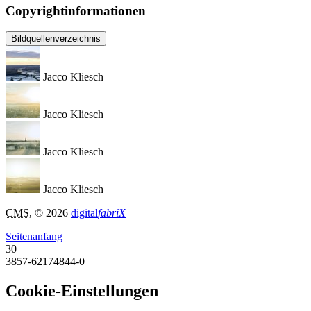
Copyrightinformationen
Bildquellenverzeichnis
Jacco Kliesch
Jacco Kliesch
Jacco Kliesch
Jacco Kliesch
CMS
, © 2026
digital
fabriX
Seitenanfang
30
3857-62174844-0
Cookie-Einstellungen