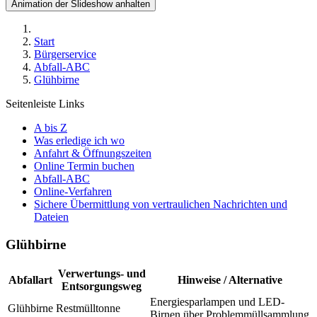
Animation der Slideshow anhalten
Start
Bürgerservice
Abfall-ABC
Glühbirne
Seitenleiste Links
A bis Z
Was erledige ich wo
Anfahrt & Öffnungszeiten
Online Termin buchen
Abfall-ABC
Online-Verfahren
Sichere Übermittlung von vertraulichen Nachrichten und
Dateien
Glühbirne
Verwertungs- und
Abfallart
Hinweise / Alternative
Entsorgungsweg
Energiesparlampen und LED-
Glühbirne
Restmülltonne
Birnen über Problemmüllsammlung