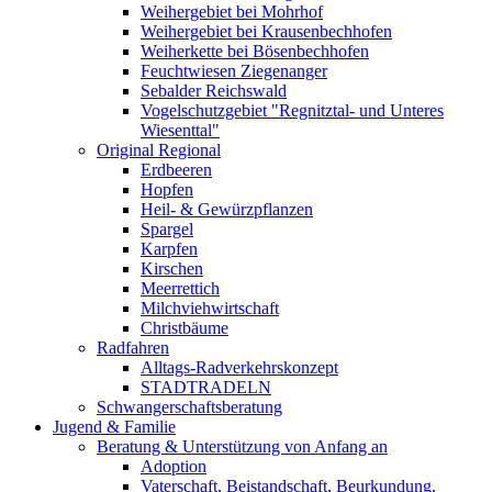
Weihergebiet bei Mohrhof
Weihergebiet bei Krausenbechhofen
Weiherkette bei Bösenbechhofen
Feuchtwiesen Ziegenanger
Sebalder Reichswald
Vogelschutzgebiet "Regnitztal- und Unteres
Wiesenttal"
Original Regional
Erdbeeren
Hopfen
Heil- & Gewürzpflanzen
Spargel
Karpfen
Kirschen
Meerrettich
Milchviehwirtschaft
Christbäume
Radfahren
Alltags-Radverkehrskonzept
STADTRADELN
Schwangerschaftsberatung
Jugend & Familie
Beratung & Unterstützung von Anfang an
Adoption
Vaterschaft, Beistandschaft, Beurkundung,