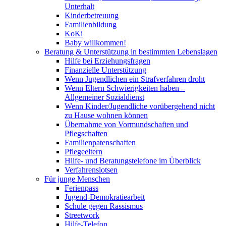
Unterhalt
Kinderbetreuung
Familienbildung
KoKi
Baby willkommen!
Beratung & Unterstützung in bestimmten Lebenslagen
Hilfe bei Erziehungsfragen
Finanzielle Unterstützung
Wenn Jugendlichen ein Strafverfahren droht
Wenn Eltern Schwierigkeiten haben –
Allgemeiner Sozialdienst
Wenn Kinder/Jugendliche vorübergehend nicht
zu Hause wohnen können
Übernahme von Vormundschaften und
Pflegschaften
Familienpatenschaften
Pflegeeltern
Hilfe- und Beratungstelefone im Überblick
Verfahrenslotsen
Für junge Menschen
Ferienpass
Jugend-Demokratiearbeit
Schule gegen Rassismus
Streetwork
Hilfe-Telefon