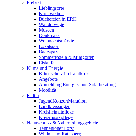
Freizeit
Lieblingsorte
Kirchweihen
Büchereien in ERH
Wanderwege
Museen
Denkmäler
Weihnachtsmärkte
Lokalsport
Badespaß
Sommerrodeln & Minigolfen
Eislaufen
Klima und Energie
Klimaschutz im Landkreis
Angebote
Anmeldung Energie- und Solarberatung
Mobilität
Kultur
JugendKonzertMarathon
Landkreissingen
Kreisheimatpflege
Kreismusikpflege
Naturschutz- & Naherholungsgebiete
Tennenloher Forst
Wildnis am Rathsberg