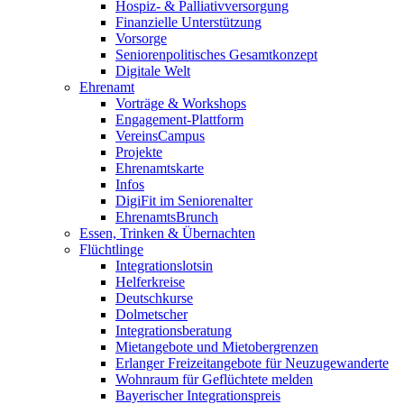
Hospiz- & Palliativversorgung
Finanzielle Unterstützung
Vorsorge
Seniorenpolitisches Gesamtkonzept
Digitale Welt
Ehrenamt
Vorträge & Workshops
Engagement-Plattform
VereinsCampus
Projekte
Ehrenamtskarte
Infos
DigiFit im Seniorenalter
EhrenamtsBrunch
Essen, Trinken & Übernachten
Flüchtlinge
Integrationslotsin
Helferkreise
Deutschkurse
Dolmetscher
Integrationsberatung
Mietangebote und Mietobergrenzen
Erlanger Freizeitangebote für Neuzugewanderte
Wohnraum für Geflüchtete melden
Bayerischer Integrationspreis