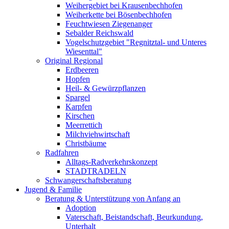
Weihergebiet bei Krausenbechhofen
Weiherkette bei Bösenbechhofen
Feuchtwiesen Ziegenanger
Sebalder Reichswald
Vogelschutzgebiet "Regnitztal- und Unteres
Wiesenttal"
Original Regional
Erdbeeren
Hopfen
Heil- & Gewürzpflanzen
Spargel
Karpfen
Kirschen
Meerrettich
Milchviehwirtschaft
Christbäume
Radfahren
Alltags-Radverkehrskonzept
STADTRADELN
Schwangerschaftsberatung
Jugend & Familie
Beratung & Unterstützung von Anfang an
Adoption
Vaterschaft, Beistandschaft, Beurkundung,
Unterhalt