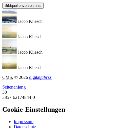
Bildquellenverzeichnis
Jacco Kliesch
Jacco Kliesch
Jacco Kliesch
Jacco Kliesch
CMS
, © 2026
digital
fabriX
Seitenanfang
30
3857-62174844-0
Cookie-Einstellungen
Impressum
Datenschutz