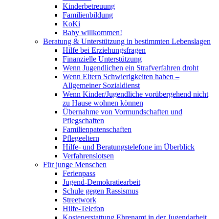
Kinderbetreuung
Familienbildung
KoKi
Baby willkommen!
Beratung & Unterstützung in bestimmten Lebenslagen
Hilfe bei Erziehungsfragen
Finanzielle Unterstützung
Wenn Jugendlichen ein Strafverfahren droht
Wenn Eltern Schwierigkeiten haben –
Allgemeiner Sozialdienst
Wenn Kinder/Jugendliche vorübergehend nicht
zu Hause wohnen können
Übernahme von Vormundschaften und
Pflegschaften
Familienpatenschaften
Pflegeeltern
Hilfe- und Beratungstelefone im Überblick
Verfahrenslotsen
Für junge Menschen
Ferienpass
Jugend-Demokratiearbeit
Schule gegen Rassismus
Streetwork
Hilfe-Telefon
Kostenerstattung Ehrenamt in der Jugendarbeit