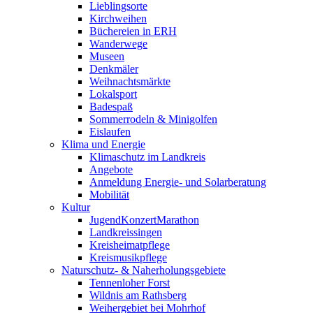
Lieblingsorte
Kirchweihen
Büchereien in ERH
Wanderwege
Museen
Denkmäler
Weihnachtsmärkte
Lokalsport
Badespaß
Sommerrodeln & Minigolfen
Eislaufen
Klima und Energie
Klimaschutz im Landkreis
Angebote
Anmeldung Energie- und Solarberatung
Mobilität
Kultur
JugendKonzertMarathon
Landkreissingen
Kreisheimatpflege
Kreismusikpflege
Naturschutz- & Naherholungsgebiete
Tennenloher Forst
Wildnis am Rathsberg
Weihergebiet bei Mohrhof