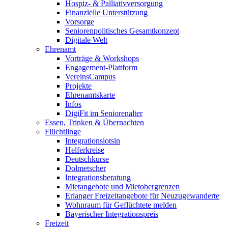
Hospiz- & Palliativversorgung
Finanzielle Unterstützung
Vorsorge
Seniorenpolitisches Gesamtkonzept
Digitale Welt
Ehrenamt
Vorträge & Workshops
Engagement-Plattform
VereinsCampus
Projekte
Ehrenamtskarte
Infos
DigiFit im Seniorenalter
Essen, Trinken & Übernachten
Flüchtlinge
Integrationslotsin
Helferkreise
Deutschkurse
Dolmetscher
Integrationsberatung
Mietangebote und Mietobergrenzen
Erlanger Freizeitangebote für Neuzugewanderte
Wohnraum für Geflüchtete melden
Bayerischer Integrationspreis
Freizeit