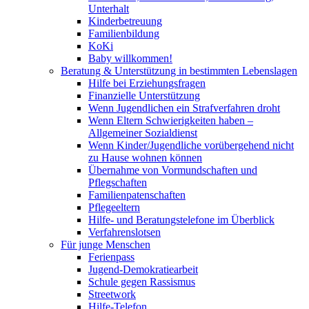
Unterhalt
Kinderbetreuung
Familienbildung
KoKi
Baby willkommen!
Beratung & Unterstützung in bestimmten Lebenslagen
Hilfe bei Erziehungsfragen
Finanzielle Unterstützung
Wenn Jugendlichen ein Strafverfahren droht
Wenn Eltern Schwierigkeiten haben –
Allgemeiner Sozialdienst
Wenn Kinder/Jugendliche vorübergehend nicht
zu Hause wohnen können
Übernahme von Vormundschaften und
Pflegschaften
Familienpatenschaften
Pflegeeltern
Hilfe- und Beratungstelefone im Überblick
Verfahrenslotsen
Für junge Menschen
Ferienpass
Jugend-Demokratiearbeit
Schule gegen Rassismus
Streetwork
Hilfe-Telefon