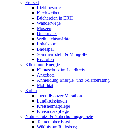
Freizeit
Lieblingsorte
Kirchweihen
Büchereien in ERH
Wanderwege
Museen
Denkmäler
Weihnachtsmärkte
Lokalsport
Badespaß
Sommerrodeln & Minigolfen
Eislaufen
Klima und Energie
Klimaschutz im Landkreis
Angebote
Anmeldung Energie- und Solarberatung
Mobilität
Kultur
JugendKonzertMarathon
Landkreissingen
Kreisheimatpflege
Kreismusikpflege
Naturschutz- & Naherholungsgebiete
Tennenloher Forst
Wildnis am Rathsberg