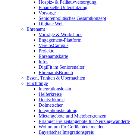
Hospiz- & Palliativversorgung
Finanzielle Unterstützung
Vorsorge
Seniorenpolitisches Gesamtkonzept
Digitale Welt
Ehrenamt
Vorträge & Workshops
Engagement-Plattform
VereinsCampus
Projekte
Ehrenamtskarte
Infos
DigiFit im Seniorenalter
EhrenamtsBrunch
Essen, Trinken & Übernachten
Flüchtlinge
Integrationslotsin
Helferkreise
Deutschkurse
Dolmetscher
Integrationsberatung
Mietangebote und Mietobergrenzen
Erlanger Freizeitangebote für Neuzugewanderte
Wohnraum für Geflüchtete melden
Bayerischer Integrationspreis