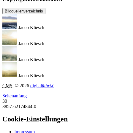
Bildquellenverzeichnis
Jacco Kliesch
Jacco Kliesch
Jacco Kliesch
Jacco Kliesch
CMS
, © 2026
digital
fabriX
Seitenanfang
30
3857-62174844-0
Cookie-Einstellungen
Impressum