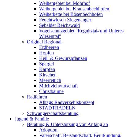
Weihergebiet bei Mohrhof
Weihergebiet bei Krausenbechhofen
Weiherkette bei Bösenbechhofen
Feuchtwiesen Ziegenanger
Sebalder Reichswald
Vogelschutzgebiet "Regnitztal- und Unteres
Wiesenttal"
Original Regional
Erdbeeren
Hopfen
Heil- & Gewürzpflanzen
Spargel
Karpfen
Kirschen
Meerrettich
Milchviehwirtschaft
Christbäume
Radfahren
Alltags-Radverkehrskonzept
STADTRADELN
Schwangerschaftsberatung
Jugend & Familie
Beratung & Unterstützung von Anfang an
Adoption
Vaterschaft, Beistandschaft, Beurkundung,