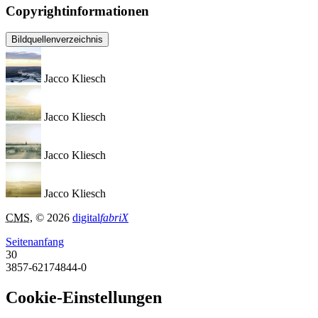
Copyrightinformationen
Bildquellenverzeichnis
Jacco Kliesch
Jacco Kliesch
Jacco Kliesch
Jacco Kliesch
CMS
, © 2026
digital
fabriX
Seitenanfang
30
3857-62174844-0
Cookie-Einstellungen