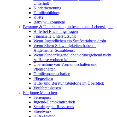
Unterhalt
Kinderbetreuung
Familienbildung
KoKi
Baby willkommen!
Beratung & Unterstützung in bestimmten Lebenslagen
Hilfe bei Erziehungsfragen
Finanzielle Unterstützung
Wenn Jugendlichen ein Strafverfahren droht
Wenn Eltern Schwierigkeiten haben –
Allgemeiner Sozialdienst
Wenn Kinder/Jugendliche vorübergehend nicht
zu Hause wohnen können
Übernahme von Vormundschaften und
Pflegschaften
Familienpatenschaften
Pflegeeltern
Hilfe- und Beratungstelefone im Überblick
Verfahrenslotsen
Für junge Menschen
Ferienpass
Jugend-Demokratiearbeit
Schule gegen Rassismus
Streetwork
Hilfe-Telefon