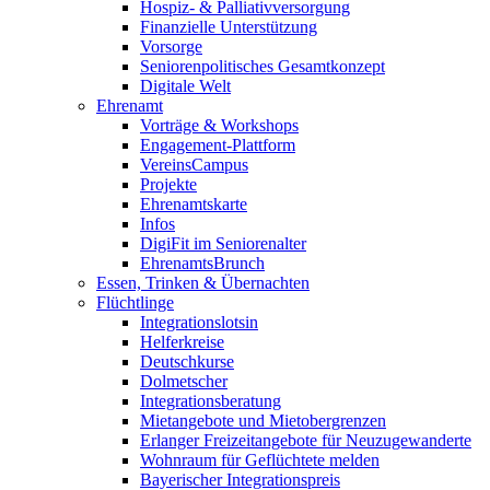
Hospiz- & Palliativversorgung
Finanzielle Unterstützung
Vorsorge
Seniorenpolitisches Gesamtkonzept
Digitale Welt
Ehrenamt
Vorträge & Workshops
Engagement-Plattform
VereinsCampus
Projekte
Ehrenamtskarte
Infos
DigiFit im Seniorenalter
EhrenamtsBrunch
Essen, Trinken & Übernachten
Flüchtlinge
Integrationslotsin
Helferkreise
Deutschkurse
Dolmetscher
Integrationsberatung
Mietangebote und Mietobergrenzen
Erlanger Freizeitangebote für Neuzugewanderte
Wohnraum für Geflüchtete melden
Bayerischer Integrationspreis