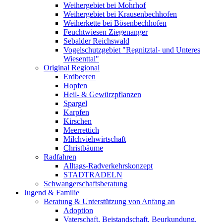
Weihergebiet bei Mohrhof
Weihergebiet bei Krausenbechhofen
Weiherkette bei Bösenbechhofen
Feuchtwiesen Ziegenanger
Sebalder Reichswald
Vogelschutzgebiet "Regnitztal- und Unteres
Wiesenttal"
Original Regional
Erdbeeren
Hopfen
Heil- & Gewürzpflanzen
Spargel
Karpfen
Kirschen
Meerrettich
Milchviehwirtschaft
Christbäume
Radfahren
Alltags-Radverkehrskonzept
STADTRADELN
Schwangerschaftsberatung
Jugend & Familie
Beratung & Unterstützung von Anfang an
Adoption
Vaterschaft, Beistandschaft, Beurkundung,