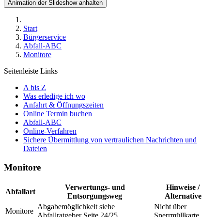
Animation der Slideshow anhalten
Start
Bürgerservice
Abfall-ABC
Monitore
Seitenleiste Links
A bis Z
Was erledige ich wo
Anfahrt & Öffnungszeiten
Online Termin buchen
Abfall-ABC
Online-Verfahren
Sichere Übermittlung von vertraulichen Nachrichten und
Dateien
Monitore
Verwertungs- und
Hinweise /
Abfallart
Entsorgungsweg
Alternative
Abgabemöglichkeit siehe
Nicht über
Monitore
Abfallratgeber Seite 24/25
Sperrmüllkarte