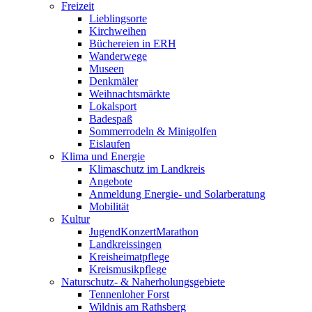
Freizeit
Lieblingsorte
Kirchweihen
Büchereien in ERH
Wanderwege
Museen
Denkmäler
Weihnachtsmärkte
Lokalsport
Badespaß
Sommerrodeln & Minigolfen
Eislaufen
Klima und Energie
Klimaschutz im Landkreis
Angebote
Anmeldung Energie- und Solarberatung
Mobilität
Kultur
JugendKonzertMarathon
Landkreissingen
Kreisheimatpflege
Kreismusikpflege
Naturschutz- & Naherholungsgebiete
Tennenloher Forst
Wildnis am Rathsberg