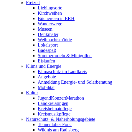
Freizeit
Lieblingsorte
Kirchweihen
Büchereien in ERH
Wanderwege
Museen
Denkmäler
Weihnachtsmärkte
Lokalsport
Badespaß
Sommerrodeln & Minigolfen
Eislaufen
Klima und Energie
Klimaschutz im Landkreis
Angebote
Anmeldung Energie- und Solarberatung
Mobilität
Kultur
JugendKonzertMarathon
Landkreissingen
Kreisheimatpflege
Kreismusikpflege
Naturschutz- & Naherholungsgebiete
Tennenloher Forst
Wildnis am Rathsberg