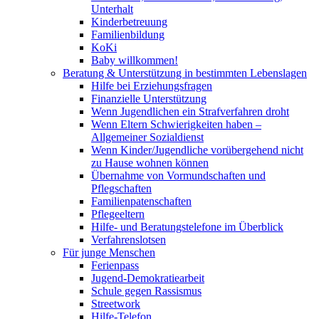
Unterhalt
Kinderbetreuung
Familienbildung
KoKi
Baby willkommen!
Beratung & Unterstützung in bestimmten Lebenslagen
Hilfe bei Erziehungsfragen
Finanzielle Unterstützung
Wenn Jugendlichen ein Strafverfahren droht
Wenn Eltern Schwierigkeiten haben –
Allgemeiner Sozialdienst
Wenn Kinder/Jugendliche vorübergehend nicht
zu Hause wohnen können
Übernahme von Vormundschaften und
Pflegschaften
Familienpatenschaften
Pflegeeltern
Hilfe- und Beratungstelefone im Überblick
Verfahrenslotsen
Für junge Menschen
Ferienpass
Jugend-Demokratiearbeit
Schule gegen Rassismus
Streetwork
Hilfe-Telefon