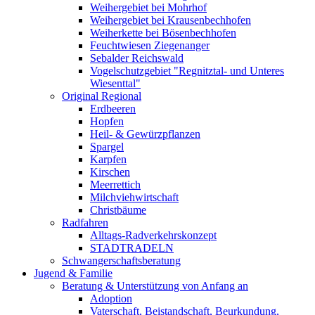
Weihergebiet bei Mohrhof
Weihergebiet bei Krausenbechhofen
Weiherkette bei Bösenbechhofen
Feuchtwiesen Ziegenanger
Sebalder Reichswald
Vogelschutzgebiet "Regnitztal- und Unteres
Wiesenttal"
Original Regional
Erdbeeren
Hopfen
Heil- & Gewürzpflanzen
Spargel
Karpfen
Kirschen
Meerrettich
Milchviehwirtschaft
Christbäume
Radfahren
Alltags-Radverkehrskonzept
STADTRADELN
Schwangerschaftsberatung
Jugend & Familie
Beratung & Unterstützung von Anfang an
Adoption
Vaterschaft, Beistandschaft, Beurkundung,