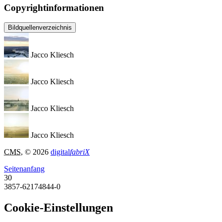
Copyrightinformationen
Bildquellenverzeichnis
Jacco Kliesch
Jacco Kliesch
Jacco Kliesch
Jacco Kliesch
CMS
, © 2026
digital
fabriX
Seitenanfang
30
3857-62174844-0
Cookie-Einstellungen