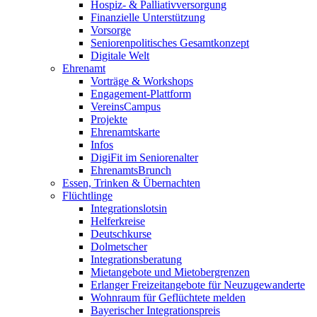
Hospiz- & Palliativversorgung
Finanzielle Unterstützung
Vorsorge
Seniorenpolitisches Gesamtkonzept
Digitale Welt
Ehrenamt
Vorträge & Workshops
Engagement-Plattform
VereinsCampus
Projekte
Ehrenamtskarte
Infos
DigiFit im Seniorenalter
EhrenamtsBrunch
Essen, Trinken & Übernachten
Flüchtlinge
Integrationslotsin
Helferkreise
Deutschkurse
Dolmetscher
Integrationsberatung
Mietangebote und Mietobergrenzen
Erlanger Freizeitangebote für Neuzugewanderte
Wohnraum für Geflüchtete melden
Bayerischer Integrationspreis