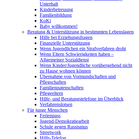
Unterhalt
Kinderbetreuung
Familienbildung
KoKi
Baby willkommen!
Beratung & Unterstützung in bestimmten Lebenslagen
Hilfe bei Erziehungsfragen
Finanzielle Unterstützung
Wenn Jugendlichen ein Strafverfahren droht
Wenn Eltern Schwierigkeiten haben –
Allgemeiner Sozialdienst
Wenn Kinder/Jugendliche vorübergehend nicht
zu Hause wohnen können
Übernahme von Vormundschaften und
Pflegschaften
Familienpatenschaften
Pflegeeltern
Hilfe- und Beratungstelefone im Überblick
Verfahrenslotsen
Für junge Menschen
Ferienpass
Jugend-Demokratiearbeit
Schule gegen Rassismus
Streetwork
Hilfe-Telefon