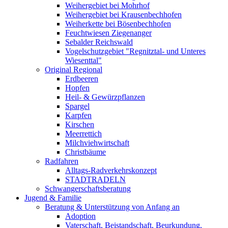
Weihergebiet bei Mohrhof
Weihergebiet bei Krausenbechhofen
Weiherkette bei Bösenbechhofen
Feuchtwiesen Ziegenanger
Sebalder Reichswald
Vogelschutzgebiet "Regnitztal- und Unteres
Wiesenttal"
Original Regional
Erdbeeren
Hopfen
Heil- & Gewürzpflanzen
Spargel
Karpfen
Kirschen
Meerrettich
Milchviehwirtschaft
Christbäume
Radfahren
Alltags-Radverkehrskonzept
STADTRADELN
Schwangerschaftsberatung
Jugend & Familie
Beratung & Unterstützung von Anfang an
Adoption
Vaterschaft, Beistandschaft, Beurkundung,