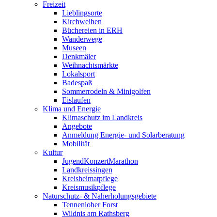
Freizeit
Lieblingsorte
Kirchweihen
Büchereien in ERH
Wanderwege
Museen
Denkmäler
Weihnachtsmärkte
Lokalsport
Badespaß
Sommerrodeln & Minigolfen
Eislaufen
Klima und Energie
Klimaschutz im Landkreis
Angebote
Anmeldung Energie- und Solarberatung
Mobilität
Kultur
JugendKonzertMarathon
Landkreissingen
Kreisheimatpflege
Kreismusikpflege
Naturschutz- & Naherholungsgebiete
Tennenloher Forst
Wildnis am Rathsberg