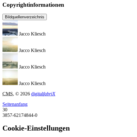
Copyrightinformationen
Bildquellenverzeichnis
Jacco Kliesch
Jacco Kliesch
Jacco Kliesch
Jacco Kliesch
CMS
, © 2026
digital
fabriX
Seitenanfang
30
3857-62174844-0
Cookie-Einstellungen