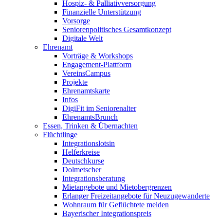
Hospiz- & Palliativversorgung
Finanzielle Unterstützung
Vorsorge
Seniorenpolitisches Gesamtkonzept
Digitale Welt
Ehrenamt
Vorträge & Workshops
Engagement-Plattform
VereinsCampus
Projekte
Ehrenamtskarte
Infos
DigiFit im Seniorenalter
EhrenamtsBrunch
Essen, Trinken & Übernachten
Flüchtlinge
Integrationslotsin
Helferkreise
Deutschkurse
Dolmetscher
Integrationsberatung
Mietangebote und Mietobergrenzen
Erlanger Freizeitangebote für Neuzugewanderte
Wohnraum für Geflüchtete melden
Bayerischer Integrationspreis