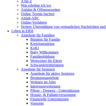
A bis Z
Was erledige ich wo
Anfahrt & Öffnungszeiten
Online Termin buchen
Abfall-ABC
Online-Verfahren
Sichere Übermittlung von vertraulichen Nachrichten und
Leben in ERH
Angebote für Familien
Bündnis für Familie
Kreisjugendring
KoKi
Baby Willkommen
Familienbildung
Wegweiser für Eltern
Schwangerenberatung
Angebote für Senioren
Angebote für aktive Senioren
Beratungsangebote
Wohnen im Alter
Interessenvertretung
Pflege - Demenz - Unterstützung
Hospiz- & Palliativversorgung
Finanzielle Unterstützung
Vorsorge