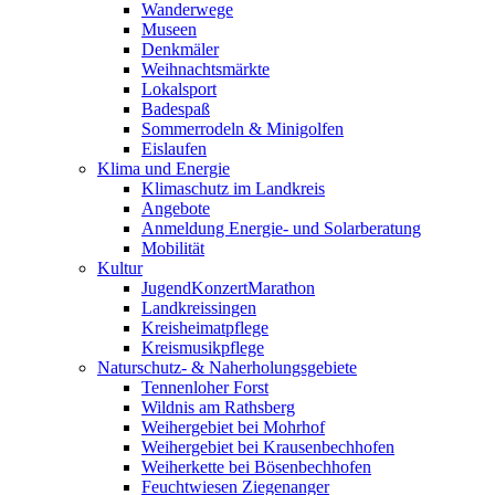
Wanderwege
Museen
Denkmäler
Weihnachtsmärkte
Lokalsport
Badespaß
Sommerrodeln & Minigolfen
Eislaufen
Klima und Energie
Klimaschutz im Landkreis
Angebote
Anmeldung Energie- und Solarberatung
Mobilität
Kultur
JugendKonzertMarathon
Landkreissingen
Kreisheimatpflege
Kreismusikpflege
Naturschutz- & Naherholungsgebiete
Tennenloher Forst
Wildnis am Rathsberg
Weihergebiet bei Mohrhof
Weihergebiet bei Krausenbechhofen
Weiherkette bei Bösenbechhofen
Feuchtwiesen Ziegenanger