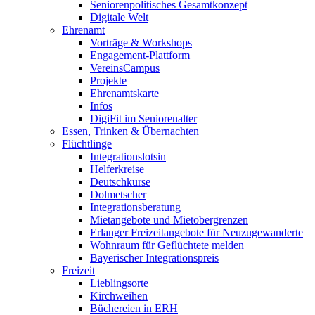
Seniorenpolitisches Gesamtkonzept
Digitale Welt
Ehrenamt
Vorträge & Workshops
Engagement-Plattform
VereinsCampus
Projekte
Ehrenamtskarte
Infos
DigiFit im Seniorenalter
Essen, Trinken & Übernachten
Flüchtlinge
Integrationslotsin
Helferkreise
Deutschkurse
Dolmetscher
Integrationsberatung
Mietangebote und Mietobergrenzen
Erlanger Freizeitangebote für Neuzugewanderte
Wohnraum für Geflüchtete melden
Bayerischer Integrationspreis
Freizeit
Lieblingsorte
Kirchweihen
Büchereien in ERH