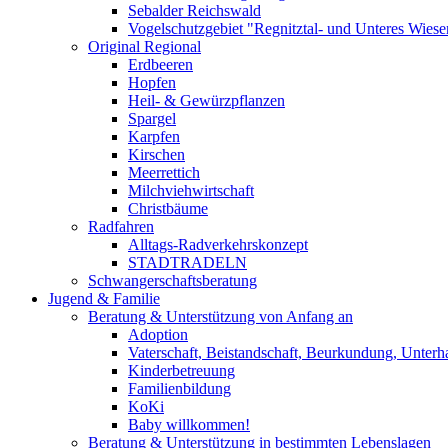
Sebalder Reichswald
Vogelschutzgebiet "Regnitztal- und Unteres Wiesen
Original Regional
Erdbeeren
Hopfen
Heil- & Gewürzpflanzen
Spargel
Karpfen
Kirschen
Meerrettich
Milchviehwirtschaft
Christbäume
Radfahren
Alltags-Radverkehrskonzept
STADTRADELN
Schwangerschaftsberatung
Jugend & Familie
Beratung & Unterstützung von Anfang an
Adoption
Vaterschaft, Beistandschaft, Beurkundung, Unterha
Kinderbetreuung
Familienbildung
KoKi
Baby willkommen!
Beratung & Unterstützung in bestimmten Lebenslagen