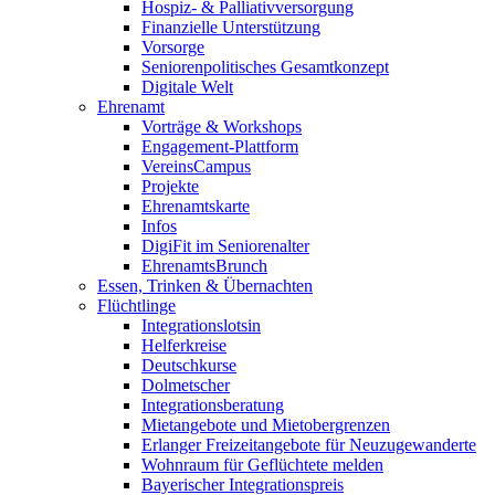
Hospiz- & Palliativversorgung
Finanzielle Unterstützung
Vorsorge
Seniorenpolitisches Gesamtkonzept
Digitale Welt
Ehrenamt
Vorträge & Workshops
Engagement-Plattform
VereinsCampus
Projekte
Ehrenamtskarte
Infos
DigiFit im Seniorenalter
EhrenamtsBrunch
Essen, Trinken & Übernachten
Flüchtlinge
Integrationslotsin
Helferkreise
Deutschkurse
Dolmetscher
Integrationsberatung
Mietangebote und Mietobergrenzen
Erlanger Freizeitangebote für Neuzugewanderte
Wohnraum für Geflüchtete melden
Bayerischer Integrationspreis