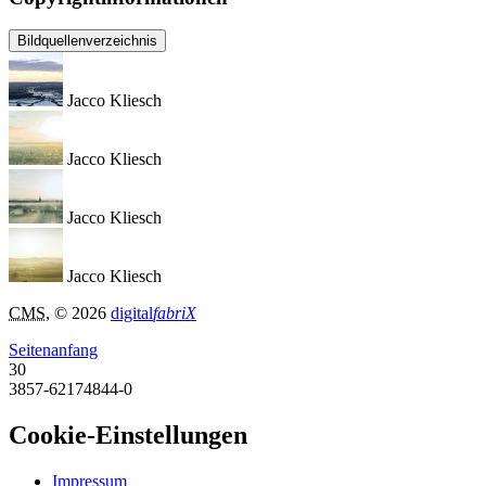
Bildquellenverzeichnis
Jacco Kliesch
Jacco Kliesch
Jacco Kliesch
Jacco Kliesch
CMS
, © 2026
digital
fabriX
Seitenanfang
30
3857-62174844-0
Cookie-Einstellungen
Impressum