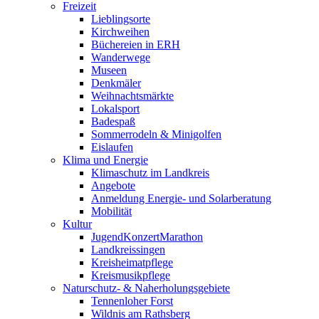
Freizeit
Lieblingsorte
Kirchweihen
Büchereien in ERH
Wanderwege
Museen
Denkmäler
Weihnachtsmärkte
Lokalsport
Badespaß
Sommerrodeln & Minigolfen
Eislaufen
Klima und Energie
Klimaschutz im Landkreis
Angebote
Anmeldung Energie- und Solarberatung
Mobilität
Kultur
JugendKonzertMarathon
Landkreissingen
Kreisheimatpflege
Kreismusikpflege
Naturschutz- & Naherholungsgebiete
Tennenloher Forst
Wildnis am Rathsberg