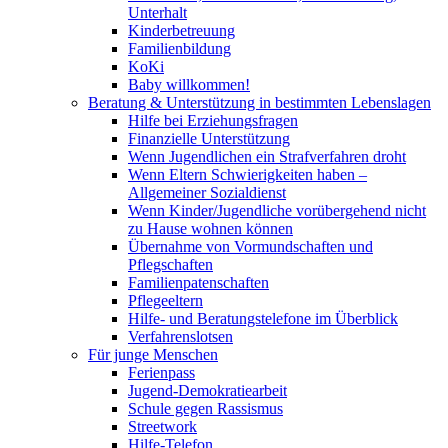
Unterhalt
Kinderbetreuung
Familienbildung
KoKi
Baby willkommen!
Beratung & Unterstützung in bestimmten Lebenslagen
Hilfe bei Erziehungsfragen
Finanzielle Unterstützung
Wenn Jugendlichen ein Strafverfahren droht
Wenn Eltern Schwierigkeiten haben –
Allgemeiner Sozialdienst
Wenn Kinder/Jugendliche vorübergehend nicht
zu Hause wohnen können
Übernahme von Vormundschaften und
Pflegschaften
Familienpatenschaften
Pflegeeltern
Hilfe- und Beratungstelefone im Überblick
Verfahrenslotsen
Für junge Menschen
Ferienpass
Jugend-Demokratiearbeit
Schule gegen Rassismus
Streetwork
Hilfe-Telefon