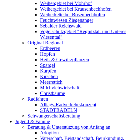
Weihergebiet bei Mohrhof
Weihergebiet bei Krausenbechhofen
Weiherkette bei Bösenbechhofen
Feuchtwiesen Ziegenanger
Sebalder Reichswald
Vogelschutzgebiet "Regnitztal- und Unteres
Wiesenttal"
Original Regional
Erdbeeren
Hopfen
Heil- & Gewürzpflanzen
Spargel
Karpfen
Kirschen
Meerrettich
Milchviehwirtschaft
Christbäume
Radfahren
Alltags-Radverkehrskonzept
STADTRADELN
Schwangerschaftsberatung
Jugend & Familie
Beratung & Unterstützung von Anfang an
Adoption
Vaterschaft, Beistandschaft, Beurkundung,