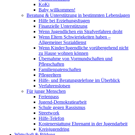
KoKi
Baby willkommen!
Beratung & Unterstützung in bestimmten Lebenslagen
Hilfe bei Erziehungsfragen
Finanzielle Unterstützung
Wenn Jugendlichen ein Strafverfahren droht
Wenn Eltern Schwierigkeiten haben –
Allgemeiner Sozialdienst
Wenn Kinder/Jugendliche vorübergehend nicht
zu Hause wohnen können
Übernahme von Vormundschaften und
Pflegschaften
Familienpatenschaften
Pflegeeltern
Hilfe- und Beratungstelefone im Überblick
Verfahrenslotsen
Für junge Menschen
Ferienpass
Jugend-Demokratiearbeit
Schule gegen Rassismus
Streetwork
Hilfe-Telefon
Kostenerstattung Ehrenamt in der Jugendarbeit
Kreisjugendring
Wirtschaft & Bildung