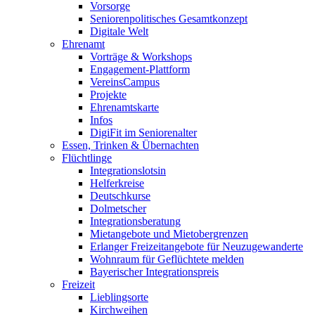
Vorsorge
Seniorenpolitisches Gesamtkonzept
Digitale Welt
Ehrenamt
Vorträge & Workshops
Engagement-Plattform
VereinsCampus
Projekte
Ehrenamtskarte
Infos
DigiFit im Seniorenalter
Essen, Trinken & Übernachten
Flüchtlinge
Integrationslotsin
Helferkreise
Deutschkurse
Dolmetscher
Integrationsberatung
Mietangebote und Mietobergrenzen
Erlanger Freizeitangebote für Neuzugewanderte
Wohnraum für Geflüchtete melden
Bayerischer Integrationspreis
Freizeit
Lieblingsorte
Kirchweihen