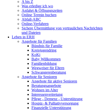
A bis Z
Was erledige ich wo
Anfahrt & Öffnungszeiten
Online Termin buchen
Abfall-ABC
Online-Verfahren
Sichere Übermittlung von vertraulichen Nachrichten
und Dateien
Leben in ERH
Angebote für Familien
Bündnis für Familie
Kreisjugendring
KoKi
Baby Willkommen
Familienbildung
Wegweiser für Eltern
Schwangerenberatung
Angebote für Senioren
Angebote für aktive Senioren
Beratungsangebote
Wohnen im Alter
Interessenvertretung
Pflege - Demenz - Unterstützung
Hospiz- & Palliativversorgung
Finanzielle Unterstützung