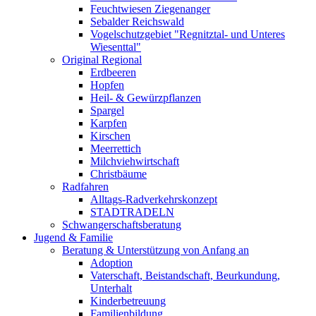
Feuchtwiesen Ziegenanger
Sebalder Reichswald
Vogelschutzgebiet "Regnitztal- und Unteres
Wiesenttal"
Original Regional
Erdbeeren
Hopfen
Heil- & Gewürzpflanzen
Spargel
Karpfen
Kirschen
Meerrettich
Milchviehwirtschaft
Christbäume
Radfahren
Alltags-Radverkehrskonzept
STADTRADELN
Schwangerschaftsberatung
Jugend & Familie
Beratung & Unterstützung von Anfang an
Adoption
Vaterschaft, Beistandschaft, Beurkundung,
Unterhalt
Kinderbetreuung
Familienbildung