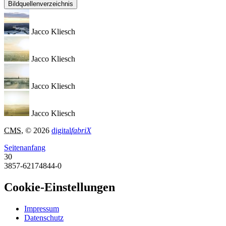
Bildquellenverzeichnis
Jacco Kliesch
Jacco Kliesch
Jacco Kliesch
Jacco Kliesch
CMS
, © 2026
digital
fabriX
Seitenanfang
30
3857-62174844-0
Cookie-Einstellungen
Impressum
Datenschutz