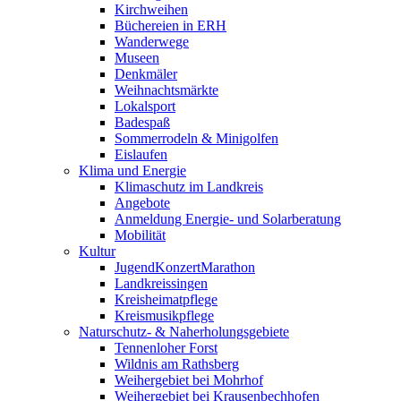
Kirchweihen
Büchereien in ERH
Wanderwege
Museen
Denkmäler
Weihnachtsmärkte
Lokalsport
Badespaß
Sommerrodeln & Minigolfen
Eislaufen
Klima und Energie
Klimaschutz im Landkreis
Angebote
Anmeldung Energie- und Solarberatung
Mobilität
Kultur
JugendKonzertMarathon
Landkreissingen
Kreisheimatpflege
Kreismusikpflege
Naturschutz- & Naherholungsgebiete
Tennenloher Forst
Wildnis am Rathsberg
Weihergebiet bei Mohrhof
Weihergebiet bei Krausenbechhofen