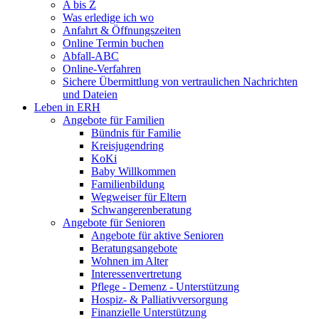
A bis Z
Was erledige ich wo
Anfahrt & Öffnungszeiten
Online Termin buchen
Abfall-ABC
Online-Verfahren
Sichere Übermittlung von vertraulichen Nachrichten
und Dateien
Leben in ERH
Angebote für Familien
Bündnis für Familie
Kreisjugendring
KoKi
Baby Willkommen
Familienbildung
Wegweiser für Eltern
Schwangerenberatung
Angebote für Senioren
Angebote für aktive Senioren
Beratungsangebote
Wohnen im Alter
Interessenvertretung
Pflege - Demenz - Unterstützung
Hospiz- & Palliativversorgung
Finanzielle Unterstützung