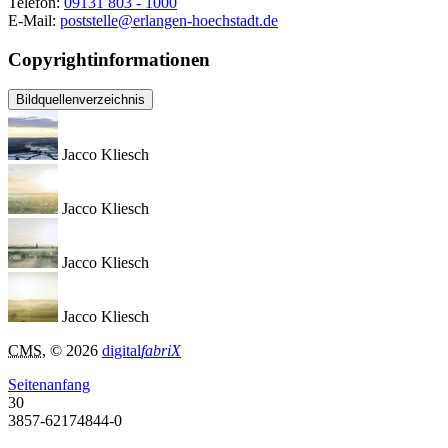
Telefon:
09131 803 - 1000
E-Mail:
poststelle@erlangen-hoechstadt.de
Copyrightinformationen
Bildquellenverzeichnis
Jacco Kliesch
Jacco Kliesch
Jacco Kliesch
Jacco Kliesch
CMS
, © 2026
digital
fabriX
Seitenanfang
30
3857-62174844-0