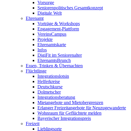
Vorsorge
Seniorenpolitisches Gesamtkonzept
Digitale Welt
Ehrenamt
Vorträge & Workshops
Engagement-Plattform
VereinsCampus
Projekte
Ehrenamtskarte
Infos
DigiFit im Seniorenalter
EhrenamtsBrunch
Essen, Trinken & Übernachten
Flüchtlinge
Integrationslotsin
Helferkreise
Deutschkurse
Dolmetscher
Integrationsberatung
Mietangebote und Mietobergrenzen
Erlanger Freizeitangebote für Neuzugewanderte
Wohnraum für Geflüchtete melden
Bayerischer Integrationspreis
Freizeit
Lieblingsorte