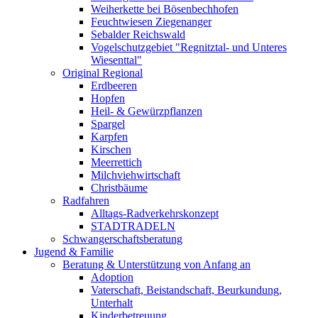
Weiherkette bei Bösenbechhofen
Feuchtwiesen Ziegenanger
Sebalder Reichswald
Vogelschutzgebiet "Regnitztal- und Unteres
Wiesenttal"
Original Regional
Erdbeeren
Hopfen
Heil- & Gewürzpflanzen
Spargel
Karpfen
Kirschen
Meerrettich
Milchviehwirtschaft
Christbäume
Radfahren
Alltags-Radverkehrskonzept
STADTRADELN
Schwangerschaftsberatung
Jugend & Familie
Beratung & Unterstützung von Anfang an
Adoption
Vaterschaft, Beistandschaft, Beurkundung,
Unterhalt
Kinderbetreuung